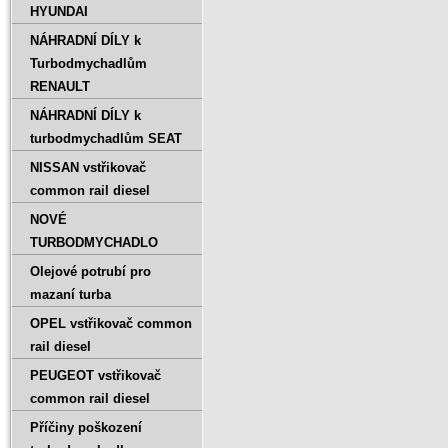
HYUNDAI
NÁHRADNÍ DÍLY k
Turbodmychadlům
RENAULT
NÁHRADNÍ DÍLY k
turbodmychadlům SEAT
NISSAN vstřikovač
common rail diesel
NOVÉ
TURBODMYCHADLO
Olejové potrubí pro
mazaní turba
OPEL vstřikovač common
rail diesel
PEUGEOT vstřikovač
common rail diesel
Příčiny poškození