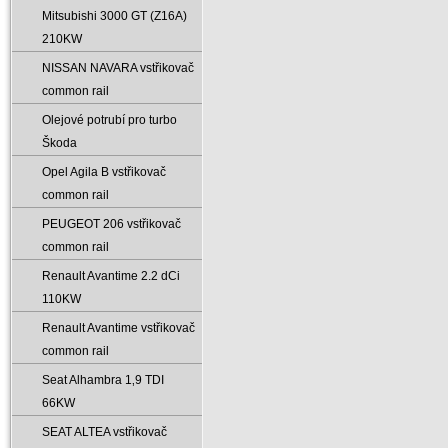
Mitsubishi 3000 GT (Z16A)
210KW
NISSAN NAVARA vstřikovač
common rail
Olejové potrubí pro turbo
Škoda
Opel Agila B vstřikovač
common rail
PEUGEOT 206 vstřikovač
common rail
Renault Avantime 2.2 dCi
110KW
Renault Avantime vstřikovač
common rail
Seat Alhambra 1‚9 TDI
66KW
SEAT ALTEA vstřikovač