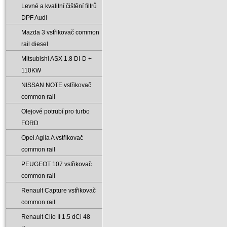
Levné a kvalitní čištění filtrů
DPF Audi
Mazda 3 vstřikovač common
rail diesel
Mitsubishi ASX 1.8 DI-D +
110KW
NISSAN NOTE vstřikovač
common rail
Olejové potrubí pro turbo
FORD
Opel Agila A vstřikovač
common rail
PEUGEOT 107 vstřikovač
common rail
Renault Capture vstřikovač
common rail
Renault Clio II 1.5 dCi 48