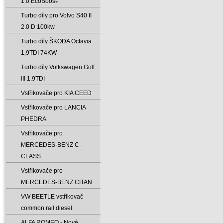
1.0 EcoBoost̵
Turbo díly pro Volvo S40 II
2.0 D 100kw
Turbo díly ŠKODA Octavia
1‚9TDI 74KW
Turbo díly Volkswagen Golf
III 1.9TDI
Vstřikovače pro KIA CEED
Vstřikovače pro LANCIA
PHEDRA
Vstřikovače pro
MERCEDES-BENZ C-
CLASS
Vstřikovače pro
MERCEDES-BENZ CITAN
VW BEETLE vstřikovač
common rail diesel
ALFA ROMEO - Nové