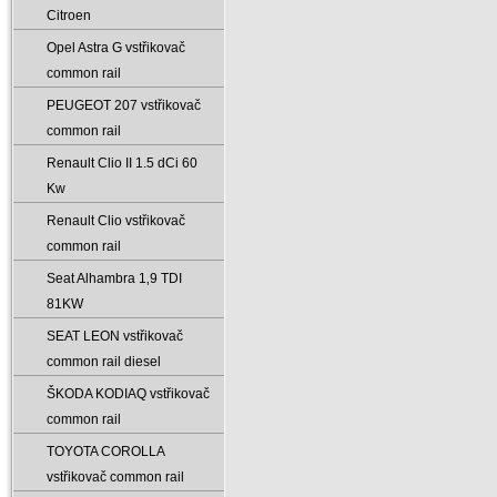
Citroen
Opel Astra G vstřikovač
common rail
PEUGEOT 207 vstřikovač
common rail
Renault Clio II 1.5 dCi 60
Kw
Renault Clio vstřikovač
common rail
Seat Alhambra 1‚9 TDI
81KW
SEAT LEON vstřikovač
common rail diesel
ŠKODA KODIAQ vstřikovač
common rail
TOYOTA COROLLA
vstřikovač common rail