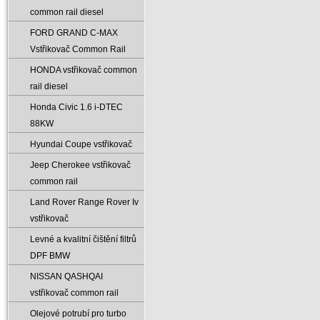
common rail diesel
FORD GRAND C-MAX
Vstřikovač Common Rail
HONDA vstřikovač common
rail diesel
Honda Civic 1.6 i-DTEC
88KW
Hyundai Coupe vstřikovač
Jeep Cherokee vstřikovač
common rail
Land Rover Range Rover Iv
vstřikovač
Levné a kvalitní čištění filtrů
DPF BMW
NISSAN QASHQAI
vstřikovač common rail
Olejové potrubí pro turbo