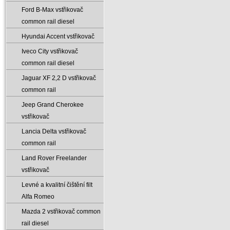
Ford B-Max vstřikovač
common rail diesel
Hyundai Accent vstřikovač
Iveco City vstřikovač
common rail diesel
Jaguar XF 2‚2 D vstřikovač
common rail
Jeep Grand Cherokee
vstřikovač
Lancia Delta vstřikovač
common rail
Land Rover Freelander
vstřikovač
Levné a kvalitní čištění filt
Alfa Romeo
Mazda 2 vstřikovač common
rail diesel