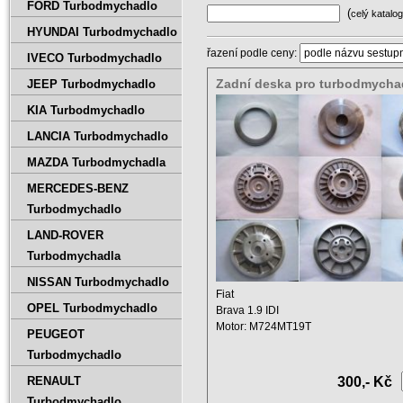
FORD Turbodmychadlo
(
celý katalog
HYUNDAI Turbodmychadlo
řazení podle ceny:
IVECO Turbodmychadlo
Zadní deska pro turbodmychad
JEEP Turbodmychadlo
Brava 1,9 IDI 46750783 , 7013
KIA Turbodmychadlo
77KW
LANCIA Turbodmychadlo
MAZDA Turbodmychadla
MERCEDES-BENZ
Turbodmychadlo
LAND-ROVER
Turbodmychadla
NISSAN Turbodmychadlo
Fiat
OPEL Turbodmychadlo
Brava 1.9 IDI
Motor: M724MT19T
PEUGEOT
Zdvihový objem: 1900 ccm
Turbodmychadlo
Výkon: 77 KW ...
RENAULT
300,- Kč
Turbodmychadlo