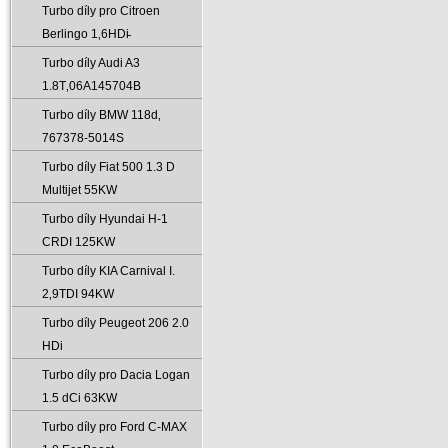
Turbo díly pro Citroen
Berlingo 1‚6HDi̵
Turbo díly Audi A3
1.8T‚06A145704B
Turbo díly BMW 118d‚
767378-5014S
Turbo díly Fiat 500 1.3 D
Multijet 55KW
Turbo díly Hyundai H-1
CRDI 125KW
Turbo díly KIA Carnival I.
2‚9TDI 94KW
Turbo díly Peugeot 206 2.0
HDi
Turbo díly pro Dacia Logan
1.5 dCi 63KW
Turbo díly pro Ford C-MAX