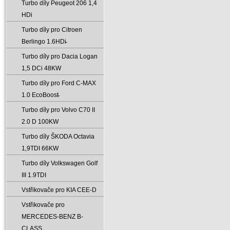
Turbo díly Peugeot 206 1‚4
HDi
Turbo díly pro Citroen
Berlingo 1.6HDi̵
Turbo díly pro Dacia Logan
1‚5 DCi 48KW
Turbo díly pro Ford C-MAX
1.0 EcoBoost̵
Turbo díly pro Volvo C70 II
2.0 D 100KW
Turbo díly ŠKODA Octavia
1‚9TDI 66KW
Turbo díly Volkswagen Golf
III 1.9TDI
Vstřikovače pro KIA CEE-D
Vstřikovače pro
MERCEDES-BENZ B-
CLASS