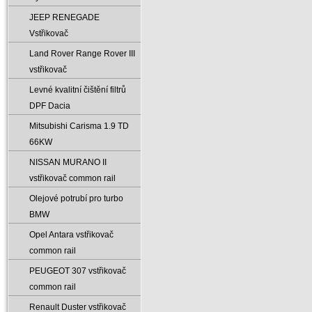
JEEP RENEGADE
Vstřikovač
Land Rover Range Rover III
vstřikovač
Levné kvalitní čištění filtrů
DPF Dacia
Mitsubishi Carisma 1.9 TD
66KW
NISSAN MURANO II
vstřikovač common rail
Olejové potrubí pro turbo
BMW
Opel Antara vstřikovač
common rail
PEUGEOT 307 vstřikovač
common rail
Renault Duster vstřikovač