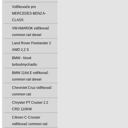
Vstřikovače pro
MERCEDES-BENZ A-
CLASS
VW AMAROK vstřikovač
common rail diesel
Land Rover Freelander 2
AWD 2‚2 S
BMW - Nové
turbodmychadlo
BMW 116d E vstřikovač
common rail diesel
Chevrolet Cruz vstřikovač
common rail
Chrysler PT Cruiser 2.2
CRD 110KW
Citroen C-Crosser
vstřikovač common rail