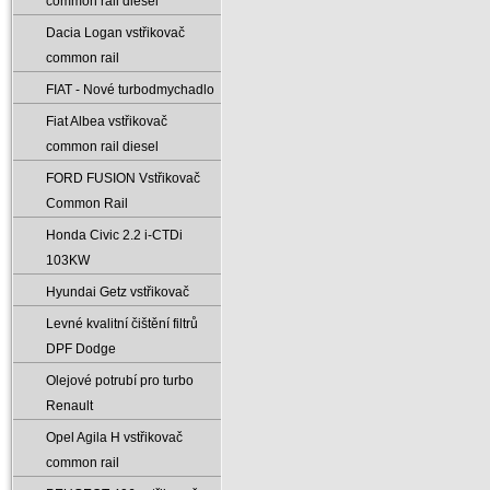
common rail diesel
Dacia Logan vstřikovač
common rail
FIAT - Nové turbodmychadlo
Fiat Albea vstřikovač
common rail diesel
FORD FUSION Vstřikovač
Common Rail
Honda Civic 2.2 i-CTDi
103KW
Hyundai Getz vstřikovač
Levné kvalitní čištění filtrů
DPF Dodge
Olejové potrubí pro turbo
Renault
Opel Agila H vstřikovač
common rail