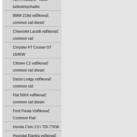
turbodmychadlo
BMW 218d vstřikovač
common rail diesel
Chevrolet Lacetti vstřikovač
common rail
Chrysler PT Cruiser GT
164KW
Citroen C2 vstřikovač
common rail diesel
Dacia Lodgy vstřikovač
common rail
Fiat 500X vstřikovač
common rail diesel
Ford Fiesta Vstřikovač
Common Rail
Honda Civic 2.0 i TDI 77KW
Hyundai Elantra vsřikovač