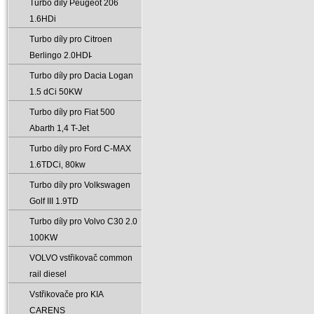
Turbo díly Peugeot 206
1.6HDi
Turbo díly pro Citroen
Berlingo 2.0HDI̵
Turbo díly pro Dacia Logan
1.5 dCi 50KW
Turbo díly pro Fiat 500
Abarth 1‚4 T-Jet
Turbo díly pro Ford C-MAX
1.6TDCi‚ 80kw
Turbo díly pro Volkswagen
Golf III 1.9TD
Turbo díly pro Volvo C30 2.0
100KW
VOLVO vstřikovač common
rail diesel
Vstřikovače pro KIA
CARENS