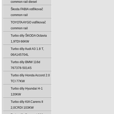
common rail diesel
Škoda FABIA vstřikovač
common rail
TOYOTA AYGO vstřikovač
common rail
Turbo díly ŠKODA Octavia
1‚9TDI 66KW
Turbo díly Audi A3 1.8 T‚
06A145704L
Turbo díly BMW 116d
767378-5014S
Turbo díly Honda Accord 2.0
TCI 77KW
Turbo díly Hyundai H-1
120KW
Turbo díly KIA Carens II
2‚0CRDI 103KW