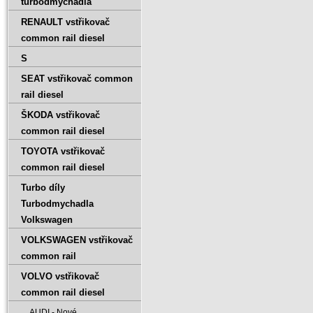
turbodmychadla
RENAULT vstřikovač
common rail diesel
S
SEAT vstřikovač common
rail diesel
ŠKODA vstřikovač
common rail diesel
TOYOTA vstřikovač
common rail diesel
Turbo díly
Turbodmychadla
Volkswagen
VOLKSWAGEN vstřikovač
common rail
VOLVO vstřikovač
common rail diesel
AUDI - Nové