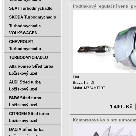
Podtlakový regulační ventil pr
SEAT Turbodmychadlo
turbodmychadlo Fiat Brava 1,9
46750783 , 701370-0001 77KW
ŠKODA Turbodmychadlo
Turbodmychadla
VOLKSWAGEN
CHEVROLET
Turbodmychadlo
TURBODMYCHADLO
Alfa Romeo Střed turba
Ložiskový uzel
Fiat
AUDI Střed turba
Brava 1.9 IDI
Motor: M724MT19T
Ložiskový uzel
Zdvihový objem: 1900 ccm
BMW Střed turba
Výkon: 77 KW ...
Ložiskový uzel
1 400,- Kč
CITROEN Střed turba
Kompresové kolo pro turbod
Ložiskový uzel
Fiat Brava 1,9 IDI 46750783 , 7
DACIA Střed turba
0001 77KW