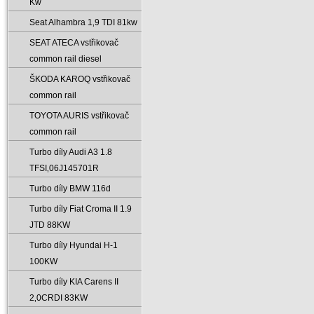
Kw
Seat Alhambra 1‚9 TDI 81kw
SEAT ATECA vstřikovač
common rail diesel
ŠKODA KAROQ vstřikovač
common rail
TOYOTA AURIS vstřikovač
common rail
Turbo díly Audi A3 1.8
TFSI‚06J145701R
Turbo díly BMW 116d
Turbo díly Fiat Croma II 1.9
JTD 88KW
Turbo díly Hyundai H-1
100KW
Turbo díly KIA Carens II
2‚0CRDI 83KW