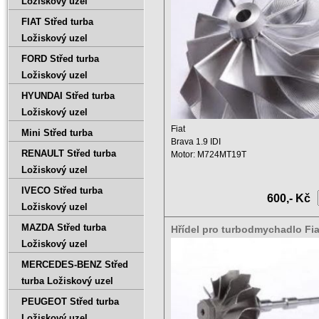
Ložiskový uzel
FIAT Střed turba
Ložiskový uzel
FORD Střed turba
Ložiskový uzel
HYUNDAI Střed turba
Ložiskový uzel
Fiat
Mini Střed turba
Brava 1.9 IDI
RENAULT Střed turba
Motor: M724MT19T
Zdvihový objem: 1900 ccm
Ložiskový uzel
Výkon: 77 KW ...
IVECO Střed turba
600,- Kč
Ložiskový uzel
MAZDA Střed turba
Hřídel pro turbodmychadlo Fia
1,9 IDI 46750783 , 701370-000
Ložiskový uzel
MERCEDES-BENZ Střed
turba Ložiskový uzel
PEUGEOT Střed turba
Ložiskový uzel