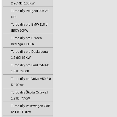
2‚9CRDI 106KW
Turbo díly Peugeot 206 2.0
HDi
Turbo díly pro BMW 118 d
(E87) 90KW
Turbo díly pro Citroen
Berlingo 1‚6HDi̵
Turbo díly pro Dacia Logan
1.5 dCi 65KW
Turbo díly pro Ford C-MAX
1.6TDCi‚80K
Turbo díly pro Volvo V50 2.0
D 100kw
Turbo díly Škoda Octavia I
1.9TDI 77KW
Turbo díly Volkswagen Golf
IV 1‚8T 110kw