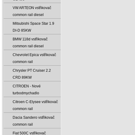
VW ARTEON vstřikovač
common rail diesel
Mitsubishi Space Star 1.9
DI-D 85KW
BMW 118d vstřikovač
common rail diesel
Chevrolet Epica vstřikovač
common rail
Chrysler PT Cruiser 2.2
CRD 89KW
CITROEN - Nové
turbodmychadlo
Citroen C-Elysee vstřikovač
common rail
Dacia Sandero vstřikovač
common rail
Fiat 500C vstřikovač