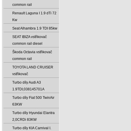
common rail
Renault Laguna I 1.9 dTi 72
Kw
Seat Alhambra 1.9 TDI 85kw
SEAT IBIZA vstřikovač
common rail diesel
Škoda Octavia vstřikovač
common rail
TOYOTA LAND CRUISER
vstřikovač
Turbo díly Audi A3
1.9TDI‚038145701A
Turbo díly Fiat 500 TwinAir
63KW
Turbo díly Hyundai Elantra
2‚0CRDi 83KW
Turbo díly KIA Carnival I.