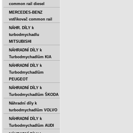
common rail diesel
MERCEDES-BENZ
vstřikovač common rail
NÁHR. DÍLY k
turbodmychadlu
MITSUBISHI
NÁHRADNÍ DÍLY k
Turbodmychadlům KIA
NÁHRADNÍ DÍLY k
Turbodmychadlům
PEUGEOT
NÁHRADNÍ DÍLY k
Turbodmychadlům ŠKODA
Náhradní díly k
turbodmychadlům VOLVO
NÁHRADNÍ DÍLY k
Turbodmychadlům AUDI