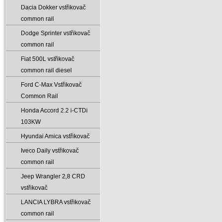
Dacia Dokker vstřikovač
common rail
Dodge Sprinter vstřikovač
common rail
Fiat 500L vstřikovač
common rail diesel
Ford C-Max Vstřikovač
Common Rail
Honda Accord 2.2 i-CTDi
103KW
Hyundai Amica vstřikovač
Iveco Daily vstřikovač
common rail
Jeep Wrangler 2‚8 CRD
vstřikovač
LANCIA LYBRA vstřikovač
common rail