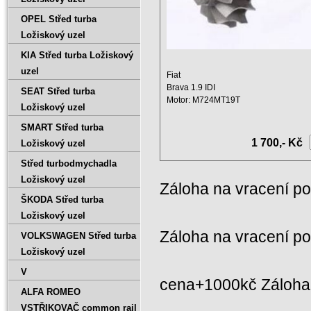
OPEL Střed turba
Ložiskový uzel
KIA Střed turba Ložiskový
uzel
Fiat
Brava 1.9 IDI
SEAT Střed turba
Motor: M724MT19T
Ložiskový uzel
Zdvihový objem: 1900 ccm
Výkon: 77 KW ...
SMART Střed turba
1 700,- Kč
Ložiskový uzel
Střed turbodmychadla
Ložiskový uzel
Záloha na vracení p
ŠKODA Střed turba
Ložiskový uzel
Záloha na vracení p
VOLKSWAGEN Střed turba
Ložiskový uzel
V
cena+1000kč Záloha 
ALFA ROMEO
VSTŘIKOVAČ common rail