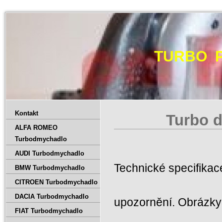
TURBO 
Kontakt
Turbo d
ALFA ROMEO
Turbodmychadlo
AUDI Turbodmychadlo
Technické specifika
BMW Turbodmychadlo
CITROEN Turbodmychadlo
DACIA Turbodmychadlo
upozornění. Obrázky 
FIAT Turbodmychadlo