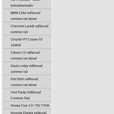
turbodmychadlo
BMW 218d vstřikovač
common rail diesel
Chevrolet Lacetti vstřikovač
common rail
Chrysler PT Cruiser GT
164KW
Citroen C2 vstřikovač
common rail diesel
Dacia Lodgy vstřikovač
common rail
Fiat 500X vstřikovač
common rail diesel
Ford Fiesta Vstřikovač
Common Rail
Honda Civic 2.0 i TDI 77KW
Hyundai Elantra vsřikovač