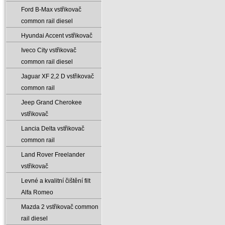
Ford B-Max vstřikovač
common rail diesel
Hyundai Accent vstřikovač
Iveco City vstřikovač
common rail diesel
Jaguar XF 2‚2 D vstřikovač
common rail
Jeep Grand Cherokee
vstřikovač
Lancia Delta vstřikovač
common rail
Land Rover Freelander
vstřikovač
Levné a kvalitní čištění filt
Alfa Romeo
Mazda 2 vstřikovač common
rail diesel