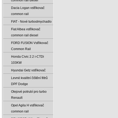
common rail diesel
Dacia Logan vstřikovač
common rail
FIAT - Nové turbodmychadlo
Fiat Albea vstřikovač
common rail diesel
FORD FUSION Vstřikovač
Common Rail
Honda Civic 2.2 i-CTDi
103KW
Hyundai Getz vstřikovač
Levné kvalitní čištění filtrů
DPF Dodge
Olejové potrubí pro turbo
Renault
Opel Agila H vstřikovač
common rail