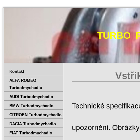
TURBO 
Kontakt
Vstř
ALFA ROMEO
Turbodmychadlo
AUDI Turbodmychadlo
Technické specifika
BMW Turbodmychadlo
CITROEN Turbodmychadlo
DACIA Turbodmychadlo
upozornění. Obrázky 
FIAT Turbodmychadlo