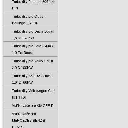
Turbo díly Peugeot 206 1‚4
HDi
Turbo díly pro Citroen
Berlingo 1.6HDi̵
Turbo díly pro Dacia Logan
1‚5 DCi 48KW
Turbo díly pro Ford C-MAX
1.0 EcoBoost̵
Turbo díly pro Volvo C70 II
2.0 D 100KW
Turbo díly ŠKODA Octavia
1‚9TDI 66KW
Turbo díly Volkswagen Golf
III 1.9TDI
Vstřikovače pro KIA CEE-D
Vstřikovače pro
MERCEDES-BENZ B-
CLASS