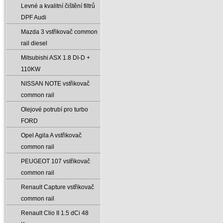
Levné a kvalitní čištění filtrů
DPF Audi
Mazda 3 vstřikovač common
rail diesel
Mitsubishi ASX 1.8 DI-D +
110KW
NISSAN NOTE vstřikovač
common rail
Olejové potrubí pro turbo
FORD
Opel Agila A vstřikovač
common rail
PEUGEOT 107 vstřikovač
common rail
Renault Capture vstřikovač
common rail
Renault Clio II 1.5 dCi 48