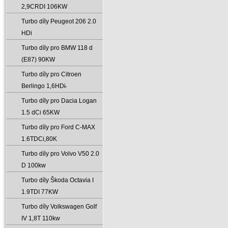
2‚9CRDI 106KW
Turbo díly Peugeot 206 2.0
HDi
Turbo díly pro BMW 118 d
(E87) 90KW
Turbo díly pro Citroen
Berlingo 1‚6HDi̵
Turbo díly pro Dacia Logan
1.5 dCi 65KW
Turbo díly pro Ford C-MAX
1.6TDCi‚80K
Turbo díly pro Volvo V50 2.0
D 100kw
Turbo díly Škoda Octavia I
1.9TDI 77KW
Turbo díly Volkswagen Golf
IV 1‚8T 110kw