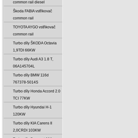
common rail diesel
Škoda FABIA vstřikovač
common rail
TOYOTA AYGO vstřikovač
common rail
Turbo díly ŠKODA Octavia
1‚9TDI 66KW
Turbo díly Audi A3 1.8 T‚
06A145704L
Turbo díly BMW 116d
767378-5014S
Turbo díly Honda Accord 2.0
TCI 77KW
Turbo díly Hyundai H-1
120KW
Turbo díly KIA Carens II
2‚0CRDI 103KW