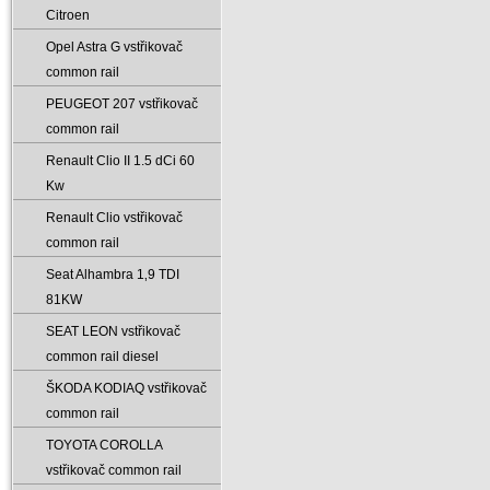
Citroen
Opel Astra G vstřikovač
common rail
PEUGEOT 207 vstřikovač
common rail
Renault Clio II 1.5 dCi 60
Kw
Renault Clio vstřikovač
common rail
Seat Alhambra 1‚9 TDI
81KW
SEAT LEON vstřikovač
common rail diesel
ŠKODA KODIAQ vstřikovač
common rail
TOYOTA COROLLA
vstřikovač common rail