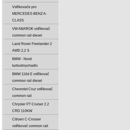
Vstřikovače pro
MERCEDES-BENZ A-
CLASS
VW AMAROK vstřikovač
common rail diesel
Land Rover Freelander 2
AWD 2‚2 S
BMW - Nové
turbodmychadlo
BMW 116d E vstřikovač
common rail diesel
Chevrolet Cruz vstřikovač
common rail
Chrysler PT Cruiser 2.2
CRD 110KW
Citroen C-Crosser
vstřikovač common rail