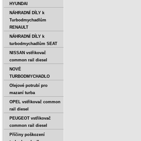
HYUNDAI
NÁHRADNÍ DÍLY k
Turbodmychadlům
RENAULT
NÁHRADNÍ DÍLY k
turbodmychadlům SEAT
NISSAN vstřikovač
common rail diesel
NOVÉ
TURBODMYCHADLO
Olejové potrubí pro
mazaní turba
OPEL vstřikovač common
rail diesel
PEUGEOT vstřikovač
common rail diesel
Příčiny poškození