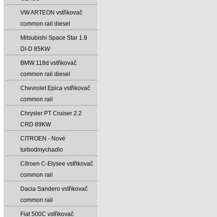
VW ARTEON vstřikovač
common rail diesel
Mitsubishi Space Star 1.9
DI-D 85KW
BMW 118d vstřikovač
common rail diesel
Chevrolet Epica vstřikovač
common rail
Chrysler PT Cruiser 2.2
CRD 89KW
CITROEN - Nové
turbodmychadlo
Citroen C-Elysee vstřikovač
common rail
Dacia Sandero vstřikovač
common rail
Fiat 500C vstřikovač