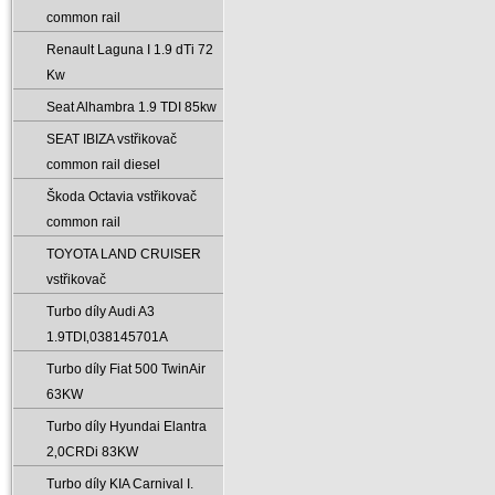
common rail
Renault Laguna I 1.9 dTi 72
Kw
Seat Alhambra 1.9 TDI 85kw
SEAT IBIZA vstřikovač
common rail diesel
Škoda Octavia vstřikovač
common rail
TOYOTA LAND CRUISER
vstřikovač
Turbo díly Audi A3
1.9TDI‚038145701A
Turbo díly Fiat 500 TwinAir
63KW
Turbo díly Hyundai Elantra
2‚0CRDi 83KW
Turbo díly KIA Carnival I.