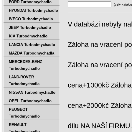
FORD Turbodmychadlo
(
celý katalog
HYUNDAI Turbodmychadlo
IVECO Turbodmychadlo
V databázi nebyly na
JEEP Turbodmychadlo
KIA Turbodmychadlo
Záloha na vracení p
LANCIA Turbodmychadlo
MAZDA Turbodmychadla
MERCEDES-BENZ
Záloha na vracení p
Turbodmychadlo
LAND-ROVER
cena+1000kč Záloha 
Turbodmychadla
NISSAN Turbodmychadlo
OPEL Turbodmychadlo
cena+2000kč Záloh
PEUGEOT
Turbodmychadlo
dílu NA NAŠÍ FIRMU
RENAULT
Turbodmychadlo