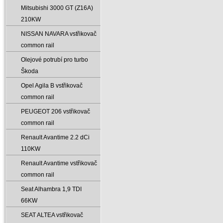
Mitsubishi 3000 GT (Z16A)
210KW
NISSAN NAVARA vstřikovač
common rail
Olejové potrubí pro turbo
Škoda
Opel Agila B vstřikovač
common rail
PEUGEOT 206 vstřikovač
common rail
Renault Avantime 2.2 dCi
110KW
Renault Avantime vstřikovač
common rail
Seat Alhambra 1‚9 TDI
66KW
SEAT ALTEA vstřikovač