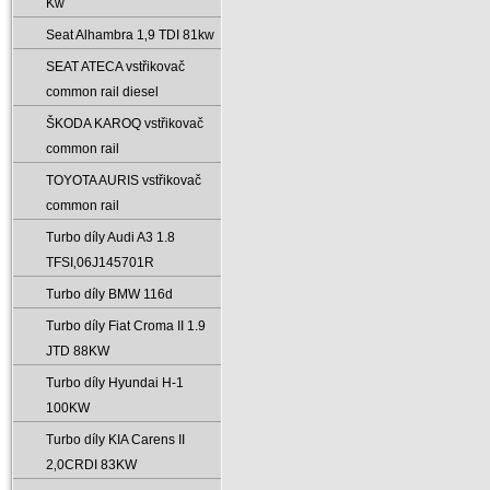
Kw
Seat Alhambra 1‚9 TDI 81kw
SEAT ATECA vstřikovač
common rail diesel
ŠKODA KAROQ vstřikovač
common rail
TOYOTA AURIS vstřikovač
common rail
Turbo díly Audi A3 1.8
TFSI‚06J145701R
Turbo díly BMW 116d
Turbo díly Fiat Croma II 1.9
JTD 88KW
Turbo díly Hyundai H-1
100KW
Turbo díly KIA Carens II
2‚0CRDI 83KW