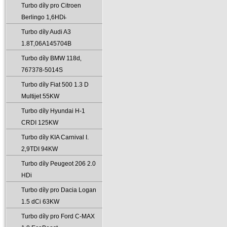
Turbo díly pro Citroen
Berlingo 1‚6HDi̵
Turbo díly Audi A3
1.8T‚06A145704B
Turbo díly BMW 118d‚
767378-5014S
Turbo díly Fiat 500 1.3 D
Multijet 55KW
Turbo díly Hyundai H-1
CRDI 125KW
Turbo díly KIA Carnival I.
2‚9TDI 94KW
Turbo díly Peugeot 206 2.0
HDi
Turbo díly pro Dacia Logan
1.5 dCi 63KW
Turbo díly pro Ford C-MAX