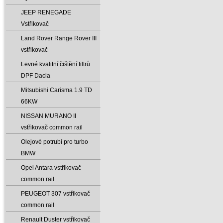
JEEP RENEGADE
Vstřikovač
Land Rover Range Rover III
vstřikovač
Levné kvalitní čištění filtrů
DPF Dacia
Mitsubishi Carisma 1.9 TD
66KW
NISSAN MURANO II
vstřikovač common rail
Olejové potrubí pro turbo
BMW
Opel Antara vstřikovač
common rail
PEUGEOT 307 vstřikovač
common rail
Renault Duster vstřikovač