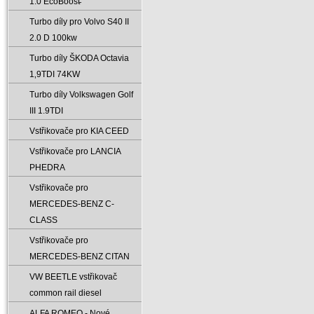
1.0 EcoBoost̵
Turbo díly pro Volvo S40 II
2.0 D 100kw
Turbo díly ŠKODA Octavia
1‚9TDI 74KW
Turbo díly Volkswagen Golf
III 1.9TDI
Vstřikovače pro KIA CEED
Vstřikovače pro LANCIA
PHEDRA
Vstřikovače pro
MERCEDES-BENZ C-
CLASS
Vstřikovače pro
MERCEDES-BENZ CITAN
VW BEETLE vstřikovač
common rail diesel
ALFA ROMEO - Nové