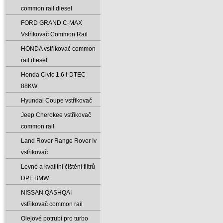
common rail diesel
FORD GRAND C-MAX
Vstřikovač Common Rail
HONDA vstřikovač common
rail diesel
Honda Civic 1.6 i-DTEC
88KW
Hyundai Coupe vstřikovač
Jeep Cherokee vstřikovač
common rail
Land Rover Range Rover Iv
vstřikovač
Levné a kvalitní čištění filtrů
DPF BMW
NISSAN QASHQAI
vstřikovač common rail
Olejové potrubí pro turbo