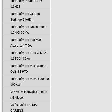
Turbo díly Peugeot 206
1.6HDi
Turbo díly pro Citroen
Berlingo 2.0HDI̵
Turbo díly pro Dacia Logan
1.5 dCi 50KW
Turbo díly pro Fiat 500
Abarth 1‚4 T-Jet
Turbo díly pro Ford C-MAX
1.6TDCi‚ 80kw
Turbo díly pro Volkswagen
Golf III 1.9TD
Turbo díly pro Volvo C30 2.0
100KW
VOLVO vstřikovač common
rail diesel
Vstřikovače pro KIA
CARENS