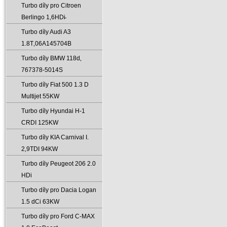
Turbo díly pro Citroen
Berlingo 1‚6HDi̵
Turbo díly Audi A3
1.8T‚06A145704B
Turbo díly BMW 118d‚
767378-5014S
Turbo díly Fiat 500 1.3 D
Multijet 55KW
Turbo díly Hyundai H-1
CRDI 125KW
Turbo díly KIA Carnival I.
2‚9TDI 94KW
Turbo díly Peugeot 206 2.0
HDi
Turbo díly pro Dacia Logan
1.5 dCi 63KW
Turbo díly pro Ford C-MAX