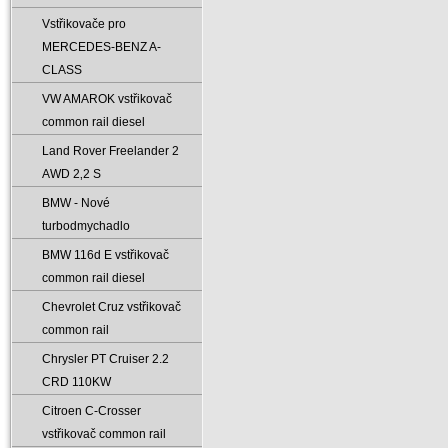
Vstřikovače pro
MERCEDES-BENZ A-
CLASS
VW AMAROK vstřikovač
common rail diesel
Land Rover Freelander 2
AWD 2‚2 S
BMW - Nové
turbodmychadlo
BMW 116d E vstřikovač
common rail diesel
Chevrolet Cruz vstřikovač
common rail
Chrysler PT Cruiser 2.2
CRD 110KW
Citroen C-Crosser
vstřikovač common rail