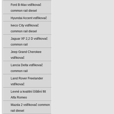
Ford B-Max vstřikovač
common rail diesel
Hyundai Accent vstřikovač
Iveco City vstřikovač
common rail diesel
Jaguar XF 2‚2 D vstřikovač
common rail
Jeep Grand Cherokee
vstřikovač
Lancia Delta vstřikovač
common rail
Land Rover Freelander
vstřikovač
Levné a kvalitní čištění filt
Alfa Romeo
Mazda 2 vstřikovač common
rail diesel