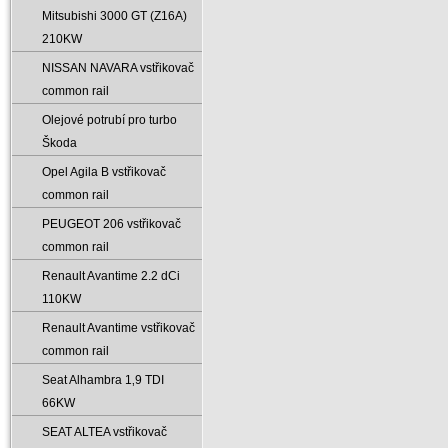
Mitsubishi 3000 GT (Z16A)
210KW
NISSAN NAVARA vstřikovač
common rail
Olejové potrubí pro turbo
Škoda
Opel Agila B vstřikovač
common rail
PEUGEOT 206 vstřikovač
common rail
Renault Avantime 2.2 dCi
110KW
Renault Avantime vstřikovač
common rail
Seat Alhambra 1‚9 TDI
66KW
SEAT ALTEA vstřikovač