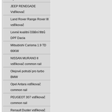
JEEP RENEGADE
Vstřikovač
Land Rover Range Rover III
vstřikovač
Levné kvalitní čištění filtrů
DPF Dacia
Mitsubishi Carisma 1.9 TD
66KW
NISSAN MURANO II
vstřikovač common rail
Olejové potrubí pro turbo
BMW
Opel Antara vstřikovač
common rail
PEUGEOT 307 vstřikovač
common rail
Renault Duster vstřikovač