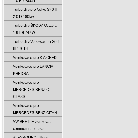
1.0 EcoBoost̵
Turbo díly pro Volvo S40 II
2.0 D 100kw
Turbo díly ŠKODA Octavia
1‚9TDI 74KW
Turbo díly Volkswagen Golf
III 1.9TDI
Vstřikovače pro KIA CEED
Vstřikovače pro LANCIA
PHEDRA
Vstřikovače pro
MERCEDES-BENZ C-
CLASS
Vstřikovače pro
MERCEDES-BENZ CITAN
VW BEETLE vstřikovač
common rail diesel
ALFA ROMEO - Nové