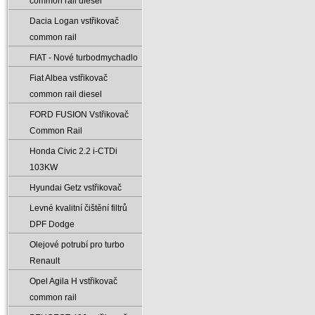
common rail diesel
Dacia Logan vstřikovač
common rail
FIAT - Nové turbodmychadlo
Fiat Albea vstřikovač
common rail diesel
FORD FUSION Vstřikovač
Common Rail
Honda Civic 2.2 i-CTDi
103KW
Hyundai Getz vstřikovač
Levné kvalitní čištění filtrů
DPF Dodge
Olejové potrubí pro turbo
Renault
Opel Agila H vstřikovač
common rail