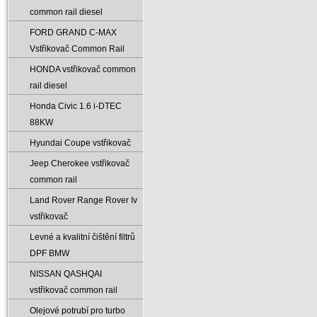
common rail diesel
FORD GRAND C-MAX
Vstřikovač Common Rail
HONDA vstřikovač common
rail diesel
Honda Civic 1.6 i-DTEC
88KW
Hyundai Coupe vstřikovač
Jeep Cherokee vstřikovač
common rail
Land Rover Range Rover Iv
vstřikovač
Levné a kvalitní čištění filtrů
DPF BMW
NISSAN QASHQAI
vstřikovač common rail
Olejové potrubí pro turbo