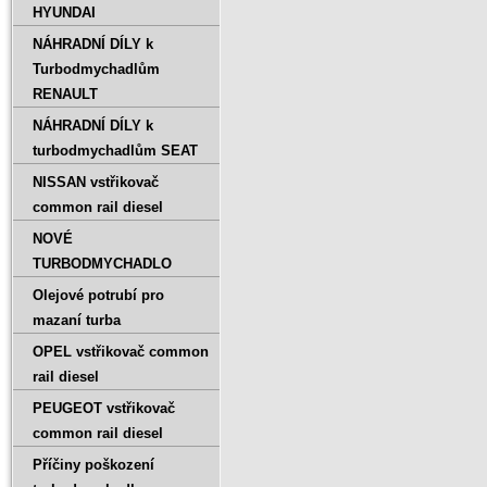
HYUNDAI
NÁHRADNÍ DÍLY k
Turbodmychadlům
RENAULT
NÁHRADNÍ DÍLY k
turbodmychadlům SEAT
NISSAN vstřikovač
common rail diesel
NOVÉ
TURBODMYCHADLO
Olejové potrubí pro
mazaní turba
OPEL vstřikovač common
rail diesel
PEUGEOT vstřikovač
common rail diesel
Příčiny poškození