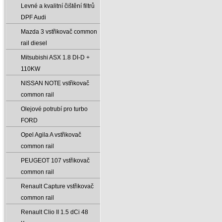
Levné a kvalitní čištění filtrů
DPF Audi
Mazda 3 vstřikovač common
rail diesel
Mitsubishi ASX 1.8 DI-D +
110KW
NISSAN NOTE vstřikovač
common rail
Olejové potrubí pro turbo
FORD
Opel Agila A vstřikovač
common rail
PEUGEOT 107 vstřikovač
common rail
Renault Capture vstřikovač
common rail
Renault Clio II 1.5 dCi 48