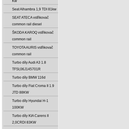
Kw
Seat Alhambra 1‚9 TDI 81kw
SEAT ATECA vstřikovač
common rail diesel
ŠKODA KAROQ vstřikovač
common rail
TOYOTA AURIS vstřikovač
common rail
Turbo díly Audi A3 1.8
TFSI‚06J145701R
Turbo díly BMW 116d
Turbo díly Fiat Croma II 1.9
JTD 88KW
Turbo díly Hyundai H-1
100KW
Turbo díly KIA Carens II
2‚0CRDI 83KW