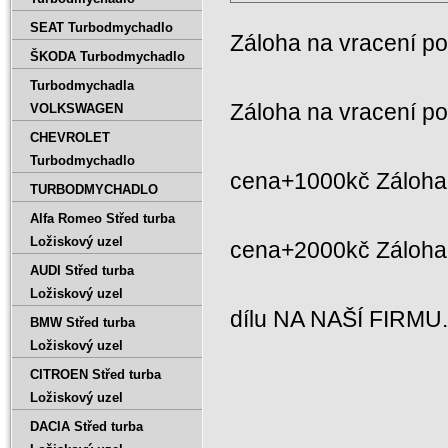
SEAT Turbodmychadlo
Záloha na vracení p
ŠKODA Turbodmychadlo
Turbodmychadla
Záloha na vracení p
VOLKSWAGEN
CHEVROLET
Turbodmychadlo
cena+1000kč Záloha 
TURBODMYCHADLO
Alfa Romeo Střed turba
Ložiskový uzel
cena+2000kč Záloh
AUDI Střed turba
Ložiskový uzel
dílu NA NAŠÍ FIRMU
BMW Střed turba
Ložiskový uzel
CITROEN Střed turba
Ložiskový uzel
DACIA Střed turba