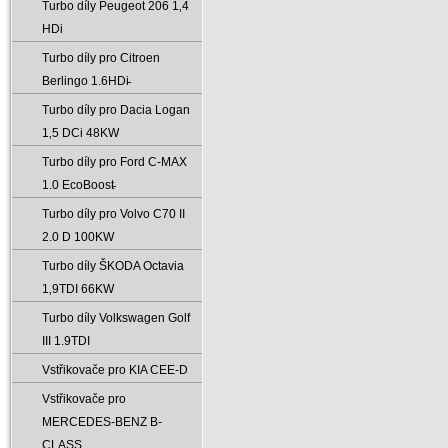
Turbo díly Peugeot 206 1‚4
HDi
Turbo díly pro Citroen
Berlingo 1.6HDi̵
Turbo díly pro Dacia Logan
1‚5 DCi 48KW
Turbo díly pro Ford C-MAX
1.0 EcoBoost̵
Turbo díly pro Volvo C70 II
2.0 D 100KW
Turbo díly ŠKODA Octavia
1‚9TDI 66KW
Turbo díly Volkswagen Golf
III 1.9TDI
Vstřikovače pro KIA CEE-D
Vstřikovače pro
MERCEDES-BENZ B-
CLASS