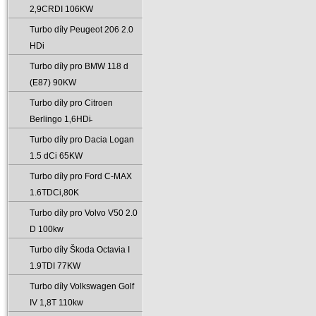
2‚9CRDI 106KW
Turbo díly Peugeot 206 2.0
HDi
Turbo díly pro BMW 118 d
(E87) 90KW
Turbo díly pro Citroen
Berlingo 1‚6HDi̵
Turbo díly pro Dacia Logan
1.5 dCi 65KW
Turbo díly pro Ford C-MAX
1.6TDCi‚80K
Turbo díly pro Volvo V50 2.0
D 100kw
Turbo díly Škoda Octavia I
1.9TDI 77KW
Turbo díly Volkswagen Golf
IV 1‚8T 110kw