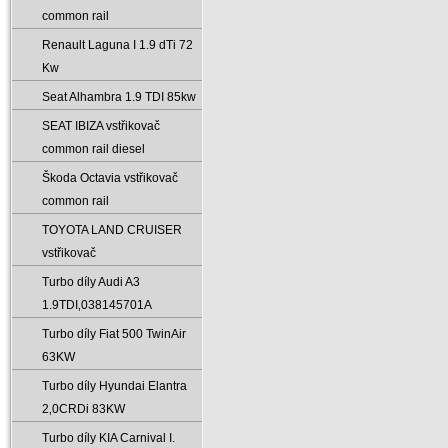
common rail
Renault Laguna I 1.9 dTi 72
Kw
Seat Alhambra 1.9 TDI 85kw
SEAT IBIZA vstřikovač
common rail diesel
Škoda Octavia vstřikovač
common rail
TOYOTA LAND CRUISER
vstřikovač
Turbo díly Audi A3
1.9TDI‚038145701A
Turbo díly Fiat 500 TwinAir
63KW
Turbo díly Hyundai Elantra
2‚0CRDi 83KW
Turbo díly KIA Carnival I.