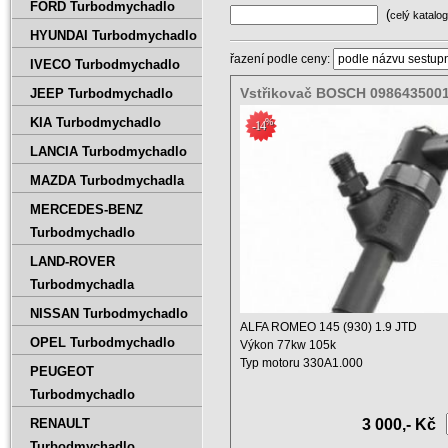
FORD Turbodmychadlo
(
celý katalog
HYUNDAI Turbodmychadlo
řazení podle ceny:
IVECO Turbodmychadlo
Vstřikovač BOSCH 098643500
JEEP Turbodmychadlo
0445110002 46472233
KIA Turbodmychadlo
%
-14
LANCIA Turbodmychadlo
MAZDA Turbodmychadla
MERCEDES-BENZ
Turbodmychadlo
LAND-ROVER
Turbodmychadla
NISSAN Turbodmychadlo
ALFA ROMEO 145 (930) 1.9 JTD
OPEL Turbodmychadlo
Výkon 77kw 105k
Typ motoru 330A1.000
PEUGEOT
Objem 1900 ccm ...
Turbodmychadlo
RENAULT
3 000,- Kč
Turbodmychadlo