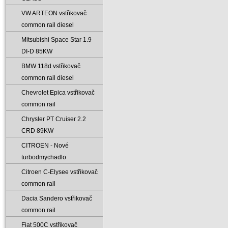
VW ARTEON vstřikovač
common rail diesel
Mitsubishi Space Star 1.9
DI-D 85KW
BMW 118d vstřikovač
common rail diesel
Chevrolet Epica vstřikovač
common rail
Chrysler PT Cruiser 2.2
CRD 89KW
CITROEN - Nové
turbodmychadlo
Citroen C-Elysee vstřikovač
common rail
Dacia Sandero vstřikovač
common rail
Fiat 500C vstřikovač