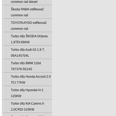
common rail diesel
Škoda FABIA vstřikovač
common rail
TOYOTA AYGO vstřikovač
common rail
Turbo díly ŠKODA Octavia
1‚9TDI 66KW
Turbo díly Audi A3 1.8 T‚
06A145704L
Turbo díly BMW 116d
767378-5014S
Turbo díly Honda Accord 2.0
TCI 77KW
Turbo díly Hyundai H-1
120KW
Turbo díly KIA Carens II
2‚0CRDI 103KW