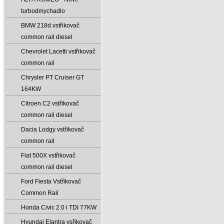
turbodmychadlo
BMW 218d vstřikovač
common rail diesel
Chevrolet Lacetti vstřikovač
common rail
Chrysler PT Cruiser GT
164KW
Citroen C2 vstřikovač
common rail diesel
Dacia Lodgy vstřikovač
common rail
Fiat 500X vstřikovač
common rail diesel
Ford Fiesta Vstřikovač
Common Rail
Honda Civic 2.0 i TDI 77KW
Hyundai Elantra vsřikovač