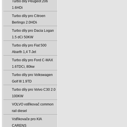
Turbo díly Peugeot 206
1.6HDi
Turbo díly pro Citroen
Berlingo 2.0HDI̵
Turbo díly pro Dacia Logan
1.5 dCi 50KW
Turbo díly pro Fiat 500
Abarth 1‚4 T-Jet
Turbo díly pro Ford C-MAX
1.6TDCi‚ 80kw
Turbo díly pro Volkswagen
Golf III 1.9TD
Turbo díly pro Volvo C30 2.0
100KW
VOLVO vstřikovač common
rail diesel
Vstřikovače pro KIA
CARENS