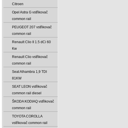
Citroen
Opel Astra G vstřikovač
common rail
PEUGEOT 207 vstřikovač
common rail
Renault Clio II 1.5 dCi 60
Kw
Renault Clio vstřikovač
common rail
Seat Alhambra 1‚9 TDI
81KW
SEAT LEON vstřikovač
common rail diesel
ŠKODA KODIAQ vstřikovač
common rail
TOYOTA COROLLA
vstřikovač common rail