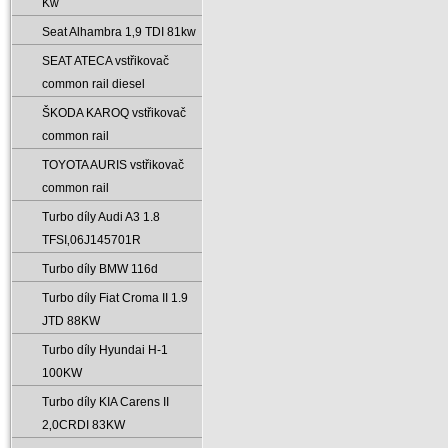
Kw
Seat Alhambra 1‚9 TDI 81kw
SEAT ATECA vstřikovač
common rail diesel
ŠKODA KAROQ vstřikovač
common rail
TOYOTA AURIS vstřikovač
common rail
Turbo díly Audi A3 1.8
TFSI‚06J145701R
Turbo díly BMW 116d
Turbo díly Fiat Croma II 1.9
JTD 88KW
Turbo díly Hyundai H-1
100KW
Turbo díly KIA Carens II
2‚0CRDI 83KW