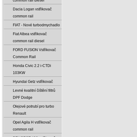
common rail diesel
Dacia Logan vstřikovač
common rail
FIAT - Nové turbodmychadlo
Fiat Albea vstřikovač
common rail diesel
FORD FUSION Vstřikovač
Common Rail
Honda Civic 2.2 i-CTDi
103KW
Hyundai Getz vstřikovač
Levné kvalitní čištění filtrů
DPF Dodge
Olejové potrubí pro turbo
Renault
Opel Agila H vstřikovač
common rail