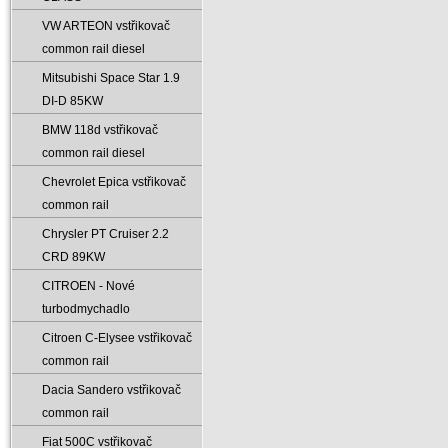
VW ARTEON vstřikovač
common rail diesel
Mitsubishi Space Star 1.9
DI-D 85KW
BMW 118d vstřikovač
common rail diesel
Chevrolet Epica vstřikovač
common rail
Chrysler PT Cruiser 2.2
CRD 89KW
CITROEN - Nové
turbodmychadlo
Citroen C-Elysee vstřikovač
common rail
Dacia Sandero vstřikovač
common rail
Fiat 500C vstřikovač