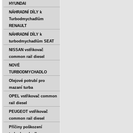
HYUNDAI
NÁHRADNÍ DÍLY k
Turbodmychadlům
RENAULT
NÁHRADNÍ DÍLY k
turbodmychadlům SEAT
NISSAN vstřikovač
common rail diesel
NOVÉ
TURBODMYCHADLO
Olejové potrubí pro
mazaní turba
OPEL vstřikovač common
rail diesel
PEUGEOT vstřikovač
common rail diesel
Příčiny poškození