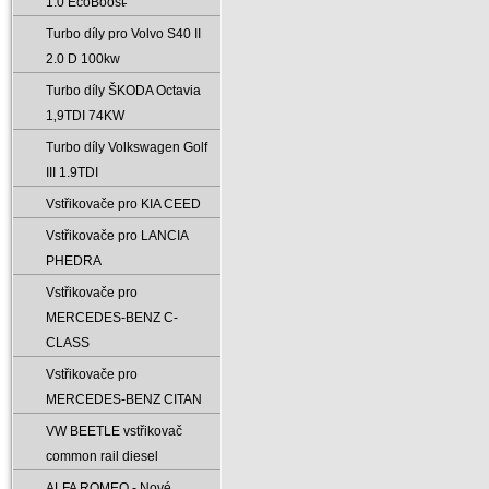
1.0 EcoBoost̵
Turbo díly pro Volvo S40 II
2.0 D 100kw
Turbo díly ŠKODA Octavia
1‚9TDI 74KW
Turbo díly Volkswagen Golf
III 1.9TDI
Vstřikovače pro KIA CEED
Vstřikovače pro LANCIA
PHEDRA
Vstřikovače pro
MERCEDES-BENZ C-
CLASS
Vstřikovače pro
MERCEDES-BENZ CITAN
VW BEETLE vstřikovač
common rail diesel
ALFA ROMEO - Nové