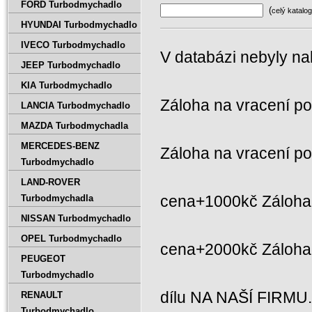
FORD Turbodmychadlo
(
celý katalog
HYUNDAI Turbodmychadlo
IVECO Turbodmychadlo
V databázi nebyly na
JEEP Turbodmychadlo
KIA Turbodmychadlo
Záloha na vracení p
LANCIA Turbodmychadlo
MAZDA Turbodmychadla
MERCEDES-BENZ
Záloha na vracení p
Turbodmychadlo
LAND-ROVER
cena+1000kč Záloha 
Turbodmychadla
NISSAN Turbodmychadlo
OPEL Turbodmychadlo
cena+2000kč Záloh
PEUGEOT
Turbodmychadlo
dílu NA NAŠÍ FIRMU
RENAULT
Turbodmychadlo