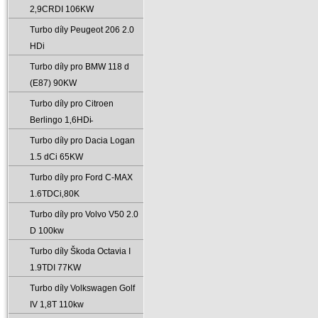
2‚9CRDI 106KW
Turbo díly Peugeot 206 2.0
HDi
Turbo díly pro BMW 118 d
(E87) 90KW
Turbo díly pro Citroen
Berlingo 1‚6HDi̵
Turbo díly pro Dacia Logan
1.5 dCi 65KW
Turbo díly pro Ford C-MAX
1.6TDCi‚80K
Turbo díly pro Volvo V50 2.0
D 100kw
Turbo díly Škoda Octavia I
1.9TDI 77KW
Turbo díly Volkswagen Golf
IV 1‚8T 110kw