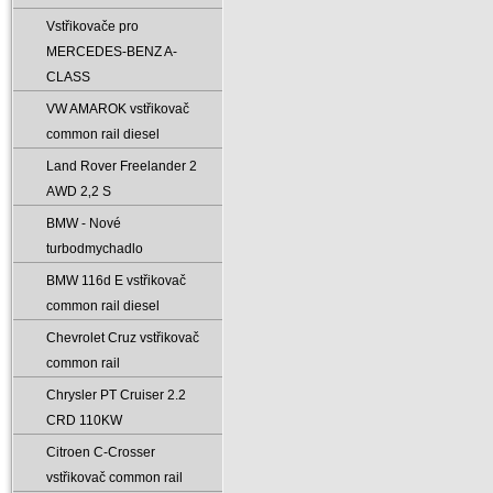
Vstřikovače pro
MERCEDES-BENZ A-
CLASS
VW AMAROK vstřikovač
common rail diesel
Land Rover Freelander 2
AWD 2‚2 S
BMW - Nové
turbodmychadlo
BMW 116d E vstřikovač
common rail diesel
Chevrolet Cruz vstřikovač
common rail
Chrysler PT Cruiser 2.2
CRD 110KW
Citroen C-Crosser
vstřikovač common rail