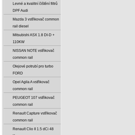
Levné a kvalitní čištění filtrů
DPF Audi
Mazda 3 vstřikovač common
rail diesel
Mitsubishi ASX 1.8 DI-D +
110KW
NISSAN NOTE vstřikovač
common rail
Olejové potrubí pro turbo
FORD
Opel Agila A vstřikovač
common rail
PEUGEOT 107 vstřikovač
common rail
Renault Capture vstřikovač
common rail
Renault Clio II 1.5 dCi 48