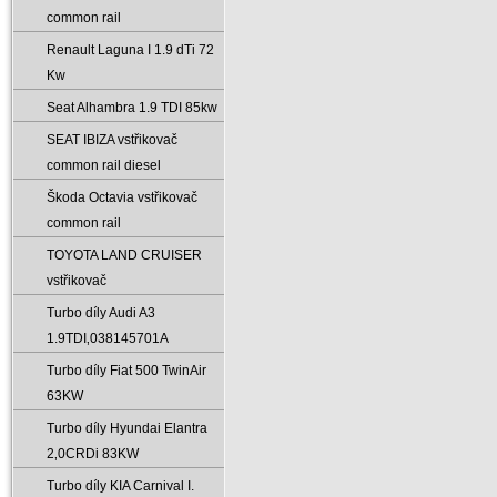
common rail
Renault Laguna I 1.9 dTi 72
Kw
Seat Alhambra 1.9 TDI 85kw
SEAT IBIZA vstřikovač
common rail diesel
Škoda Octavia vstřikovač
common rail
TOYOTA LAND CRUISER
vstřikovač
Turbo díly Audi A3
1.9TDI‚038145701A
Turbo díly Fiat 500 TwinAir
63KW
Turbo díly Hyundai Elantra
2‚0CRDi 83KW
Turbo díly KIA Carnival I.