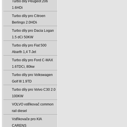
Turbo díly Peugeot 206
1.6HDi
Turbo díly pro Citroen
Berlingo 2.0HDI̵
Turbo díly pro Dacia Logan
1.5 dCi 50KW
Turbo díly pro Fiat 500
Abarth 1‚4 T-Jet
Turbo díly pro Ford C-MAX
1.6TDCi‚ 80kw
Turbo díly pro Volkswagen
Golf III 1.9TD
Turbo díly pro Volvo C30 2.0
100KW
VOLVO vstřikovač common
rail diesel
Vstřikovače pro KIA
CARENS