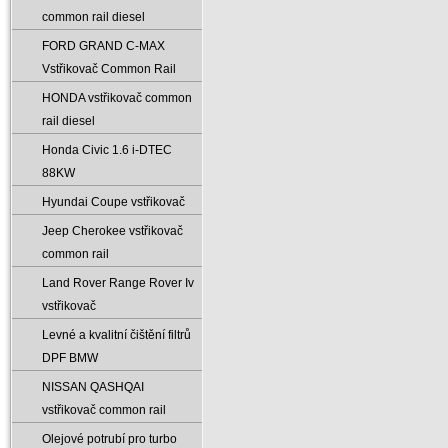
common rail diesel
FORD GRAND C-MAX
Vstřikovač Common Rail
HONDA vstřikovač common
rail diesel
Honda Civic 1.6 i-DTEC
88KW
Hyundai Coupe vstřikovač
Jeep Cherokee vstřikovač
common rail
Land Rover Range Rover Iv
vstřikovač
Levné a kvalitní čištění filtrů
DPF BMW
NISSAN QASHQAI
vstřikovač common rail
Olejové potrubí pro turbo