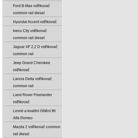
Ford B-Max vstřikovač
common rail diesel
Hyundai Accent vstřikovač
Iveco City vstřikovač
common rail diesel
Jaguar XF 2‚2 D vstřikovač
common rail
Jeep Grand Cherokee
vstřikovač
Lancia Delta vstřikovač
common rail
Land Rover Freelander
vstřikovač
Levné a kvalitní čištění filt
Alfa Romeo
Mazda 2 vstřikovač common
rail diesel