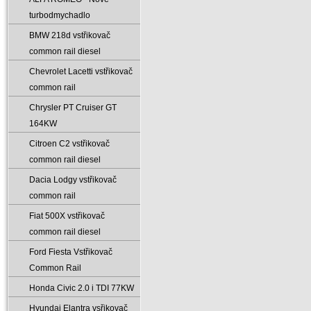
turbodmychadlo
BMW 218d vstřikovač
common rail diesel
Chevrolet Lacetti vstřikovač
common rail
Chrysler PT Cruiser GT
164KW
Citroen C2 vstřikovač
common rail diesel
Dacia Lodgy vstřikovač
common rail
Fiat 500X vstřikovač
common rail diesel
Ford Fiesta Vstřikovač
Common Rail
Honda Civic 2.0 i TDI 77KW
Hyundai Elantra vsřikovač