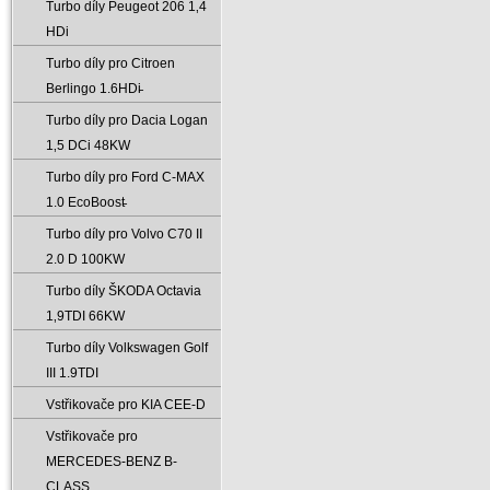
Turbo díly Peugeot 206 1‚4
HDi
Turbo díly pro Citroen
Berlingo 1.6HDi̵
Turbo díly pro Dacia Logan
1‚5 DCi 48KW
Turbo díly pro Ford C-MAX
1.0 EcoBoost̵
Turbo díly pro Volvo C70 II
2.0 D 100KW
Turbo díly ŠKODA Octavia
1‚9TDI 66KW
Turbo díly Volkswagen Golf
III 1.9TDI
Vstřikovače pro KIA CEE-D
Vstřikovače pro
MERCEDES-BENZ B-
CLASS