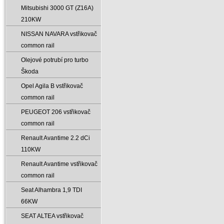
Mitsubishi 3000 GT (Z16A)
210KW
NISSAN NAVARA vstřikovač
common rail
Olejové potrubí pro turbo
Škoda
Opel Agila B vstřikovač
common rail
PEUGEOT 206 vstřikovač
common rail
Renault Avantime 2.2 dCi
110KW
Renault Avantime vstřikovač
common rail
Seat Alhambra 1‚9 TDI
66KW
SEAT ALTEA vstřikovač