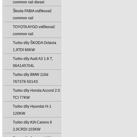
common rail diesel
Škoda FABIA vstřikovač
common rail
TOYOTA AYGO vstřikovač
common rail
Turbo díly ŠKODA Octavia
1‚9TDI 66KW
Turbo díly Audi A3 1.8 T‚
06A145704L
Turbo díly BMW 116d
767378-5014S
Turbo díly Honda Accord 2.0
TCI 77KW
Turbo díly Hyundai H-1
120KW
Turbo díly KIA Carens II
2‚0CRDI 103KW