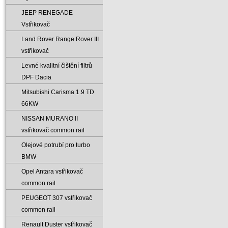
JEEP RENEGADE
Vstřikovač
Land Rover Range Rover III
vstřikovač
Levné kvalitní čištění filtrů
DPF Dacia
Mitsubishi Carisma 1.9 TD
66KW
NISSAN MURANO II
vstřikovač common rail
Olejové potrubí pro turbo
BMW
Opel Antara vstřikovač
common rail
PEUGEOT 307 vstřikovač
common rail
Renault Duster vstřikovač