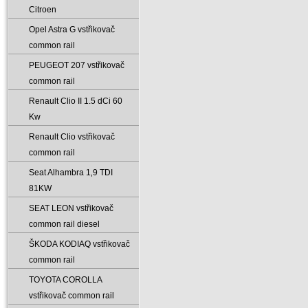
Citroen
Opel Astra G vstřikovač
common rail
PEUGEOT 207 vstřikovač
common rail
Renault Clio II 1.5 dCi 60
Kw
Renault Clio vstřikovač
common rail
Seat Alhambra 1‚9 TDI
81KW
SEAT LEON vstřikovač
common rail diesel
ŠKODA KODIAQ vstřikovač
common rail
TOYOTA COROLLA
vstřikovač common rail