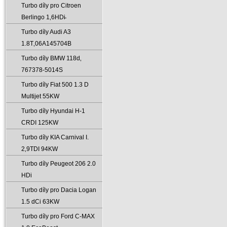
Turbo díly pro Citroen
Berlingo 1‚6HDi̵
Turbo díly Audi A3
1.8T‚06A145704B
Turbo díly BMW 118d‚
767378-5014S
Turbo díly Fiat 500 1.3 D
Multijet 55KW
Turbo díly Hyundai H-1
CRDI 125KW
Turbo díly KIA Carnival I.
2‚9TDI 94KW
Turbo díly Peugeot 206 2.0
HDi
Turbo díly pro Dacia Logan
1.5 dCi 63KW
Turbo díly pro Ford C-MAX