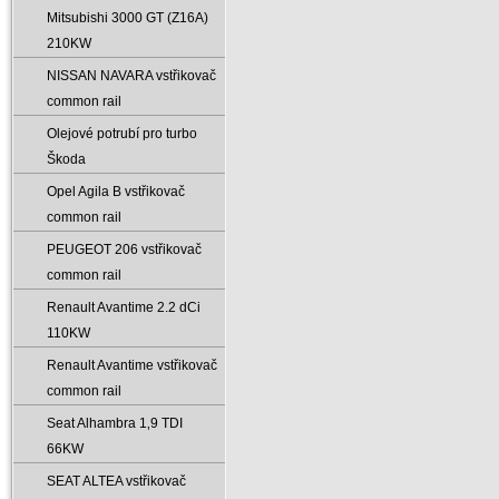
Mitsubishi 3000 GT (Z16A)
210KW
NISSAN NAVARA vstřikovač
common rail
Olejové potrubí pro turbo
Škoda
Opel Agila B vstřikovač
common rail
PEUGEOT 206 vstřikovač
common rail
Renault Avantime 2.2 dCi
110KW
Renault Avantime vstřikovač
common rail
Seat Alhambra 1‚9 TDI
66KW
SEAT ALTEA vstřikovač