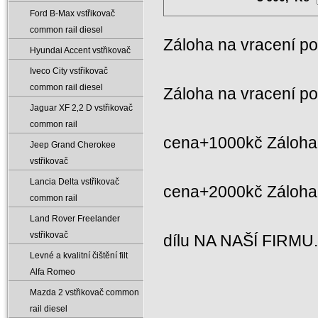
Ford B-Max vstřikovač
common rail diesel
Záloha na vracení p
Hyundai Accent vstřikovač
Iveco City vstřikovač
common rail diesel
Záloha na vracení p
Jaguar XF 2‚2 D vstřikovač
common rail
cena+1000kč Záloha 
Jeep Grand Cherokee
vstřikovač
Lancia Delta vstřikovač
cena+2000kč Záloh
common rail
Land Rover Freelander
vstřikovač
dílu NA NAŠÍ FIRMU
Levné a kvalitní čištění filt
Alfa Romeo
Mazda 2 vstřikovač common
rail diesel