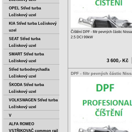
OPEL Střed turba
Ložiskový uzel
KIA Střed turba Ložiskový
uzel
Čištění DPF - filtr pevných částic Niss
2.5 DCI 99kW
SEAT Střed turba
Ložiskový uzel
Ceník čištění DPF a ...
SMART Střed turba
3 600,- Kč
Ložiskový uzel
Střed turbodmychadla
DPF - filtr pevných částic Nis
Ložiskový uzel
Primastar 2.5 DCI 107kW
ŠKODA Střed turba
Ložiskový uzel
VOLKSWAGEN Střed turba
Ložiskový uzel
V
ALFA ROMEO
VSTŘIKOVAČ common rail