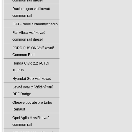
common rail diesel
Dacia Logan vstřikovač
common rail
FIAT - Nové turbodmychadlo
Fiat Albea vstřikovač
common rail diesel
FORD FUSION Vstřikovač
Common Rail
Honda Civic 2.2 i-CTDi
103KW
Hyundai Getz vstřikovač
Levné kvalitní čištění filtrů
DPF Dodge
Olejové potrubí pro turbo
Renault
Opel Agila H vstřikovač
common rail