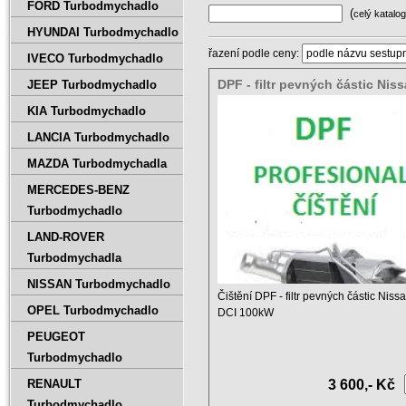
FORD Turbodmychadlo
(
celý katalog
HYUNDAI Turbodmychadlo
řazení podle ceny:
IVECO Turbodmychadlo
DPF - filtr pevných částic Niss
JEEP Turbodmychadlo
2.2 DCI 100kW
KIA Turbodmychadlo
LANCIA Turbodmychadlo
MAZDA Turbodmychadla
MERCEDES-BENZ
Turbodmychadlo
LAND-ROVER
Turbodmychadla
NISSAN Turbodmychadlo
Čištění DPF - filtr pevných částic Nissa
OPEL Turbodmychadlo
DCI 100kW
PEUGEOT
Ceník čištění DPF a ...
Turbodmychadlo
RENAULT
3 600,- Kč
Turbodmychadlo