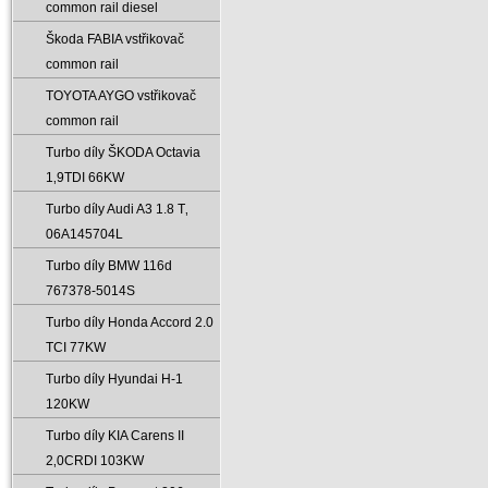
common rail diesel
Škoda FABIA vstřikovač
common rail
TOYOTA AYGO vstřikovač
common rail
Turbo díly ŠKODA Octavia
1‚9TDI 66KW
Turbo díly Audi A3 1.8 T‚
06A145704L
Turbo díly BMW 116d
767378-5014S
Turbo díly Honda Accord 2.0
TCI 77KW
Turbo díly Hyundai H-1
120KW
Turbo díly KIA Carens II
2‚0CRDI 103KW