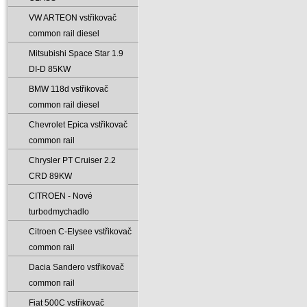
VW ARTEON vstřikovač
common rail diesel
Mitsubishi Space Star 1.9
DI-D 85KW
BMW 118d vstřikovač
common rail diesel
Chevrolet Epica vstřikovač
common rail
Chrysler PT Cruiser 2.2
CRD 89KW
CITROEN - Nové
turbodmychadlo
Citroen C-Elysee vstřikovač
common rail
Dacia Sandero vstřikovač
common rail
Fiat 500C vstřikovač