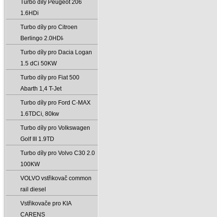
Turbo díly Peugeot 206
1.6HDi
Turbo díly pro Citroen
Berlingo 2.0HDI̵
Turbo díly pro Dacia Logan
1.5 dCi 50KW
Turbo díly pro Fiat 500
Abarth 1‚4 T-Jet
Turbo díly pro Ford C-MAX
1.6TDCi‚ 80kw
Turbo díly pro Volkswagen
Golf III 1.9TD
Turbo díly pro Volvo C30 2.0
100KW
VOLVO vstřikovač common
rail diesel
Vstřikovače pro KIA
CARENS