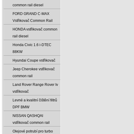
common rail diesel
FORD GRAND C-MAX
Vstřikovač Common Rail
HONDA vstřikovač common
rail diesel
Honda Civic 1.6 i-DTEC
88KW
Hyundai Coupe vstřikovač
Jeep Cherokee vstřikovač
common rail
Land Rover Range Rover Iv
vstřikovač
Levné a kvalitní čištění filtrů
DPF BMW
NISSAN QASHQAI
vstřikovač common rail
Olejové potrubí pro turbo