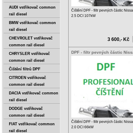
AUDI vstřikovač common
Čištění DPF - filtr pevných částic Niss
rail diesel
2.5 DCI 107kW
BMW vstřikovač common
Ceník čištění DPF a ...
rail diesel
CHEVROLET vstřikovač
3 600,- Kč
common rail diesel
DPF - filtr pevných částic Nis
CHRYSLER vstřikovač
Primastar 2.0 DCI 66kW
common rail diesel
Čištění filtrů DPF
CITROEN vstřikovač
common rail diesel
DACIA vstřikovač common
rail diesel
DODGE vstřikovač
common rail diesel
Čištění DPF - filtr pevných částic Niss
FIAT vstřikovač common
2.0 DCI 66kW
rail diesel