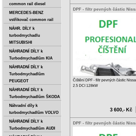
common rail diesel
DPF - filtr pevných částic Nis
MERCEDES-BENZ
Pathfinder 2.5 DCI 128kW
vstřikovač common rail
NÁHR. DÍLY k
turbodmychadlu
MITSUBISHI
NÁHRADNÍ DÍLY k
Turbodmychadlům KIA
NÁHRADNÍ DÍLY k
Turbodmychadlům
Čištění DPF - filtr pevných částic Niss
PEUGEOT
2.5 DCI 128kW
NÁHRADNÍ DÍLY k
Turbodmychadlům ŠKODA
Ceník čištění DPF a ...
Náhradní díly k
3 600,- Kč
turbodmychadlům VOLVO
NÁHRADNÍ DÍLY k
DPF - filtr pevných částic Nis
Turbodmychadlům AUDI
1.5 DCI 81kW