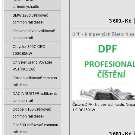
turbodmychadlo
Ceník čištění DPF a ...
BMW 120d vstřikovač
3 600,- Kč
common rail diesel
Chevrolet Aveo vstřikovač
DPF - filtr pevných částic Nis
common rail
Primastar 1.9 DCI 60kW
Chrysler 300C CRD
160/165KW
Chrysler Grand Voyager
VSTŘIKOVAČ
Citroen vstřikovač common
rail diesel
DACIA DUSTER vstřikovač
common rail
Čištění DPF - filtr pevných částic Niss
Dodge H100 vstřikovač
1.9 DCI 60kW
common rail diesel
Ceník čištění DPF a ...
Fiat 500 vstřikovač common
rail diesel
3 600,- Kč