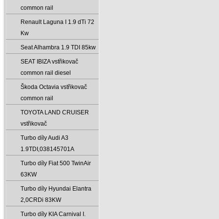
common rail
Renault Laguna I 1.9 dTi 72
Kw
Seat Alhambra 1.9 TDI 85kw
SEAT IBIZA vstřikovač
common rail diesel
Škoda Octavia vstřikovač
common rail
TOYOTA LAND CRUISER
vstřikovač
Turbo díly Audi A3
1.9TDI‚038145701A
Turbo díly Fiat 500 TwinAir
63KW
Turbo díly Hyundai Elantra
2‚0CRDi 83KW
Turbo díly KIA Carnival I.