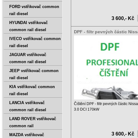
Ceník čištění DPF a ...
FORD vstřikovač common
rail diesel
3 600,- Kč
HYUNDAI vstřikovač
common rail diesel
DPF - filtr pevných částic Nis
Pathfinder 3.0 DCI 170kW
IVECO vstřikovač common
rail diesel
JAGUAR vstřikovač
common rail diesel
JEEP vstřikovač common
rail diesel
KIA vstřikovač common
rail diesel
LANCIA vstřikovač
Čištění DPF - filtr pevných částic Niss
3.0 DCI 170kW
common rail diesel
LAND ROVER vstřikovač
Ceník čištění DPF a ...
common rail
3 600,- Kč
MAZDA vstřikovač