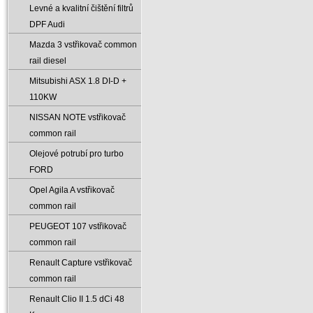
Levné a kvalitní čištění filtrů
DPF Audi
Mazda 3 vstřikovač common
rail diesel
Mitsubishi ASX 1.8 DI-D +
110KW
NISSAN NOTE vstřikovač
common rail
Olejové potrubí pro turbo
FORD
Opel Agila A vstřikovač
common rail
PEUGEOT 107 vstřikovač
common rail
Renault Capture vstřikovač
common rail
Renault Clio II 1.5 dCi 48