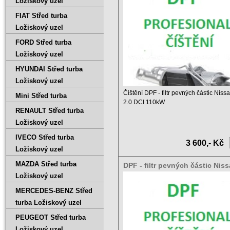
Ložiskový uzel
FIAT Střed turba
Ložiskový uzel
FORD Střed turba
Ložiskový uzel
HYUNDAI Střed turba
Ložiskový uzel
Čištění DPF - filtr pevných částic Nis
Mini Střed turba
2.0 DCI 110kW
RENAULT Střed turba
Ceník čištění DPF a ...
Ložiskový uzel
IVECO Střed turba
3 600,- Kč
Ložiskový uzel
MAZDA Střed turba
DPF - filtr pevných částic Nis
Primastar 2.5 DCI 99kW
Ložiskový uzel
MERCEDES-BENZ Střed
turba Ložiskový uzel
PEUGEOT Střed turba
Ložiskový uzel