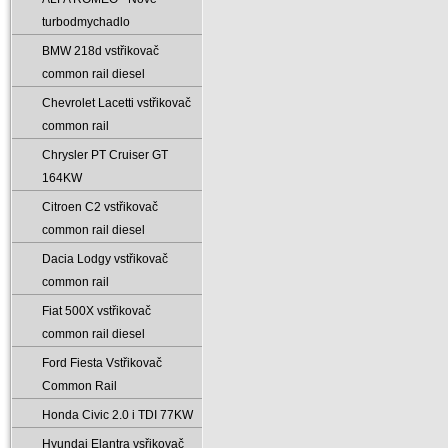
turbodmychadlo
BMW 218d vstřikovač
common rail diesel
Chevrolet Lacetti vstřikovač
common rail
Chrysler PT Cruiser GT
164KW
Citroen C2 vstřikovač
common rail diesel
Dacia Lodgy vstřikovač
common rail
Fiat 500X vstřikovač
common rail diesel
Ford Fiesta Vstřikovač
Common Rail
Honda Civic 2.0 i TDI 77KW
Hyundai Elantra vsřikovač