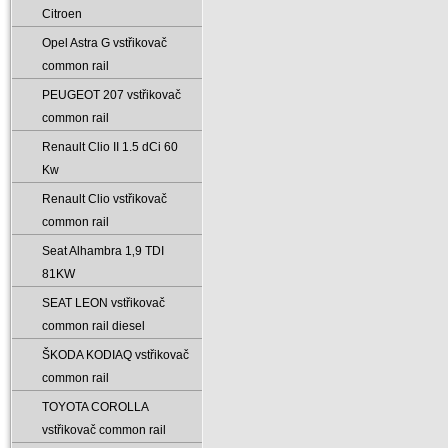
Citroen
Opel Astra G vstřikovač
common rail
PEUGEOT 207 vstřikovač
common rail
Renault Clio II 1.5 dCi 60
Kw
Renault Clio vstřikovač
common rail
Seat Alhambra 1‚9 TDI
81KW
SEAT LEON vstřikovač
common rail diesel
ŠKODA KODIAQ vstřikovač
common rail
TOYOTA COROLLA
vstřikovač common rail