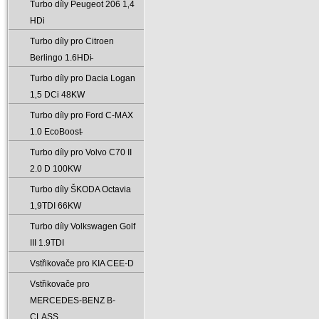
Turbo díly Peugeot 206 1‚4
HDi
Turbo díly pro Citroen
Berlingo 1.6HDi̵
Turbo díly pro Dacia Logan
1‚5 DCi 48KW
Turbo díly pro Ford C-MAX
1.0 EcoBoost̵
Turbo díly pro Volvo C70 II
2.0 D 100KW
Turbo díly ŠKODA Octavia
1‚9TDI 66KW
Turbo díly Volkswagen Golf
III 1.9TDI
Vstřikovače pro KIA CEE-D
Vstřikovače pro
MERCEDES-BENZ B-
CLASS