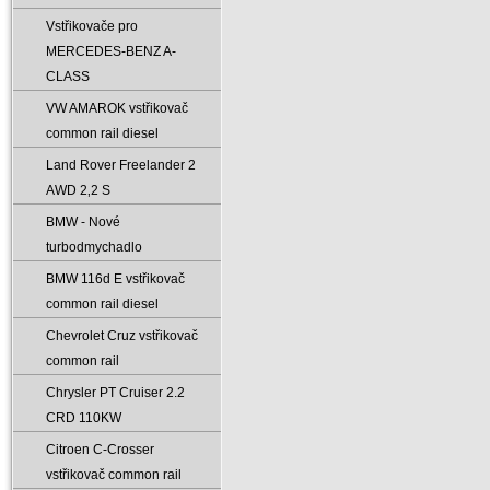
Vstřikovače pro
MERCEDES-BENZ A-
CLASS
VW AMAROK vstřikovač
common rail diesel
Land Rover Freelander 2
AWD 2‚2 S
BMW - Nové
turbodmychadlo
BMW 116d E vstřikovač
common rail diesel
Chevrolet Cruz vstřikovač
common rail
Chrysler PT Cruiser 2.2
CRD 110KW
Citroen C-Crosser
vstřikovač common rail