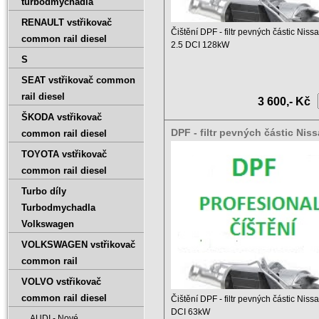
turbodmychadla
RENAULT vstřikovač
Čištění DPF - filtr pevných částic Nis
common rail diesel
2.5 DCI 128kW
S
Ceník čištění DPF a ...
SEAT vstřikovač common
rail diesel
3 600,- Kč
ŠKODA vstřikovač
DPF - filtr pevných částic Nis
common rail diesel
1.5 DCI 63kW
TOYOTA vstřikovač
common rail diesel
Turbo díly
Turbodmychadla
Volkswagen
VOLKSWAGEN vstřikovač
common rail
VOLVO vstřikovač
common rail diesel
Čištění DPF - filtr pevných částic Niss
DCI 63kW
AUDI - Nové