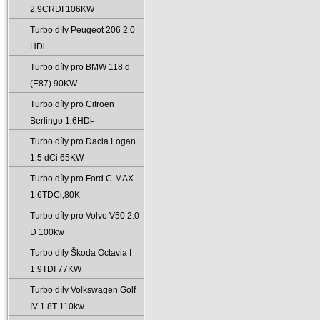
2‚9CRDI 106KW
Turbo díly Peugeot 206 2.0
HDi
Turbo díly pro BMW 118 d
(E87) 90KW
Turbo díly pro Citroen
Berlingo 1‚6HDi̵
Turbo díly pro Dacia Logan
1.5 dCi 65KW
Turbo díly pro Ford C-MAX
1.6TDCi‚80K
Turbo díly pro Volvo V50 2.0
D 100kw
Turbo díly Škoda Octavia I
1.9TDI 77KW
Turbo díly Volkswagen Golf
IV 1‚8T 110kw