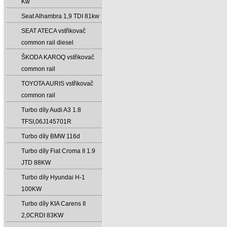
Kw
Seat Alhambra 1‚9 TDI 81kw
SEAT ATECA vstřikovač
common rail diesel
ŠKODA KAROQ vstřikovač
common rail
TOYOTA AURIS vstřikovač
common rail
Turbo díly Audi A3 1.8
TFSI‚06J145701R
Turbo díly BMW 116d
Turbo díly Fiat Croma II 1.9
JTD 88KW
Turbo díly Hyundai H-1
100KW
Turbo díly KIA Carens II
2‚0CRDI 83KW