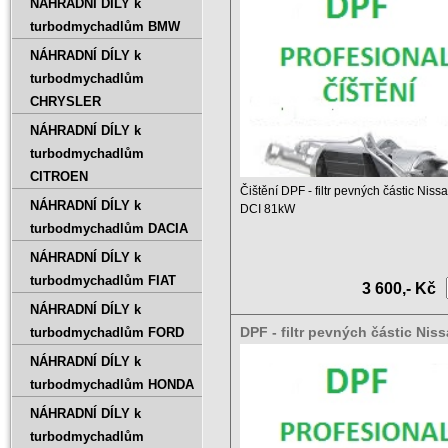
NÁHRADNÍ DÍLY k
turbodmychadlům BMW
NÁHRADNÍ DÍLY k
turbodmychadlům
CHRYSLER
NÁHRADNÍ DÍLY k
turbodmychadlům
CITROEN
Čištění DPF - filtr pevných částic Nis
NÁHRADNÍ DÍLY k
DCI 81kW
turbodmychadlům DACIA
Ceník čištění DPF a ...
NÁHRADNÍ DÍLY k
turbodmychadlům FIAT
3 600,- Kč
NÁHRADNÍ DÍLY k
DPF - filtr pevných částic Nis
turbodmychadlům FORD
1.5 DCI 63kW
NÁHRADNÍ DÍLY k
turbodmychadlům HONDA
NÁHRADNÍ DÍLY k
turbodmychadlům