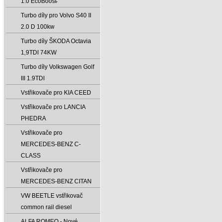
1.0 EcoBoost̵
Turbo díly pro Volvo S40 II
2.0 D 100kw
Turbo díly ŠKODA Octavia
1‚9TDI 74KW
Turbo díly Volkswagen Golf
III 1.9TDI
Vstřikovače pro KIA CEED
Vstřikovače pro LANCIA
PHEDRA
Vstřikovače pro
MERCEDES-BENZ C-
CLASS
Vstřikovače pro
MERCEDES-BENZ CITAN
VW BEETLE vstřikovač
common rail diesel
ALFA ROMEO - Nové