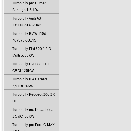
Turbo díly pro Citroen
Berlingo 1‚6HDi̵
Turbo díly Audi A3
1.8T‚06A145704B
Turbo díly BMW 118d‚
767378-5014S
Turbo díly Fiat 500 1.3 D
Multijet 55KW
Turbo díly Hyundai H-1
CRDI 125KW
Turbo díly KIA Carnival I.
2‚9TDI 94KW
Turbo díly Peugeot 206 2.0
HDi
Turbo díly pro Dacia Logan
1.5 dCi 63KW
Turbo díly pro Ford C-MAX