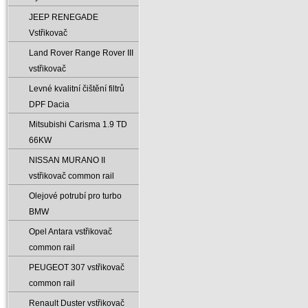
JEEP RENEGADE
Vstřikovač
Land Rover Range Rover III
vstřikovač
Levné kvalitní čištění filtrů
DPF Dacia
Mitsubishi Carisma 1.9 TD
66KW
NISSAN MURANO II
vstřikovač common rail
Olejové potrubí pro turbo
BMW
Opel Antara vstřikovač
common rail
PEUGEOT 307 vstřikovač
common rail
Renault Duster vstřikovač