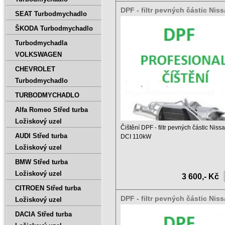
DPF - filtr pevných částic Niss
SEAT Turbodmychadlo
2.0 DCI 110kW
ŠKODA Turbodmychadlo
Turbodmychadla
VOLKSWAGEN
CHEVROLET
Turbodmychadlo
TURBODMYCHADLO
Alfa Romeo Střed turba
Ložiskový uzel
Čištění DPF - filtr pevných částic Nissa
AUDI Střed turba
DCI 110kW
Ložiskový uzel
Ceník čištění DPF a ...
BMW Střed turba
Ložiskový uzel
3 600,- Kč
CITROEN Střed turba
DPF - filtr pevných částic Nis
Ložiskový uzel
QashQai 2.0 DCI 110kW
DACIA Střed turba