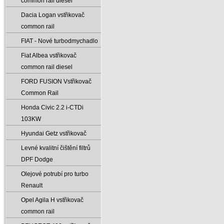
common rail diesel
Dacia Logan vstřikovač
common rail
FIAT - Nové turbodmychadlo
Fiat Albea vstřikovač
common rail diesel
FORD FUSION Vstřikovač
Common Rail
Honda Civic 2.2 i-CTDi
103KW
Hyundai Getz vstřikovač
Levné kvalitní čištění filtrů
DPF Dodge
Olejové potrubí pro turbo
Renault
Opel Agila H vstřikovač
common rail