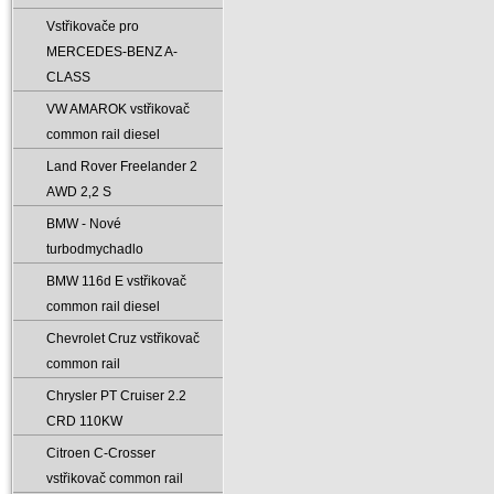
Vstřikovače pro
MERCEDES-BENZ A-
CLASS
VW AMAROK vstřikovač
common rail diesel
Land Rover Freelander 2
AWD 2‚2 S
BMW - Nové
turbodmychadlo
BMW 116d E vstřikovač
common rail diesel
Chevrolet Cruz vstřikovač
common rail
Chrysler PT Cruiser 2.2
CRD 110KW
Citroen C-Crosser
vstřikovač common rail