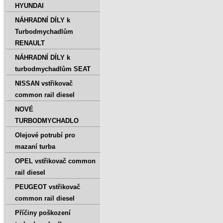
HYUNDAI
NÁHRADNÍ DÍLY k
Turbodmychadlům
RENAULT
NÁHRADNÍ DÍLY k
turbodmychadlům SEAT
NISSAN vstřikovač
common rail diesel
NOVÉ
TURBODMYCHADLO
Olejové potrubí pro
mazaní turba
OPEL vstřikovač common
rail diesel
PEUGEOT vstřikovač
common rail diesel
Příčiny poškození