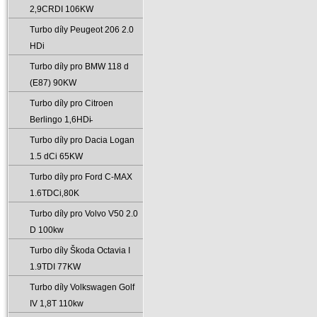
2‚9CRDI 106KW
Turbo díly Peugeot 206 2.0
HDi
Turbo díly pro BMW 118 d
(E87) 90KW
Turbo díly pro Citroen
Berlingo 1‚6HDi̵
Turbo díly pro Dacia Logan
1.5 dCi 65KW
Turbo díly pro Ford C-MAX
1.6TDCi‚80K
Turbo díly pro Volvo V50 2.0
D 100kw
Turbo díly Škoda Octavia I
1.9TDI 77KW
Turbo díly Volkswagen Golf
IV 1‚8T 110kw