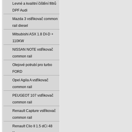
Levné a kvalitní čištění filtrů
DPF Audi
Mazda 3 vstřikovač common
rail diesel
Mitsubishi ASX 1.8 DI-D +
110KW
NISSAN NOTE vstřikovač
common rail
Olejové potrubí pro turbo
FORD
Opel Agila A vstřikovač
common rail
PEUGEOT 107 vstřikovač
common rail
Renault Capture vstřikovač
common rail
Renault Clio II 1.5 dCi 48