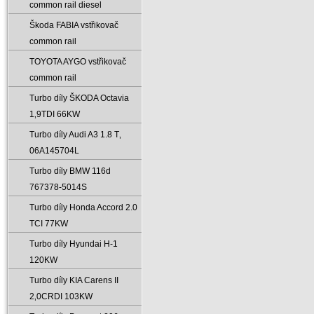
common rail diesel
Škoda FABIA vstřikovač
common rail
TOYOTA AYGO vstřikovač
common rail
Turbo díly ŠKODA Octavia
1‚9TDI 66KW
Turbo díly Audi A3 1.8 T‚
06A145704L
Turbo díly BMW 116d
767378-5014S
Turbo díly Honda Accord 2.0
TCI 77KW
Turbo díly Hyundai H-1
120KW
Turbo díly KIA Carens II
2‚0CRDI 103KW