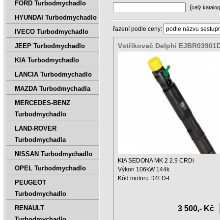
FORD Turbodmychadlo
(
celý katalog
HYUNDAI Turbodmychadlo
řazení podle ceny:
IVECO Turbodmychadlo
Vstřikovač Delphi EJBR03901D
JEEP Turbodmychadlo
4X400
KIA Turbodmychadlo
LANCIA Turbodmychadlo
MAZDA Turbodmychadla
MERCEDES-BENZ
Turbodmychadlo
LAND-ROVER
Turbodmychadla
NISSAN Turbodmychadlo
KIA SEDONA MK 2 2.9 CRDi
OPEL Turbodmychadlo
Výkon 106kW 144k
Kód motoru D4FD-L
PEUGEOT
Objem 2902 ccm
Turbodmychadlo
Rok ...
RENAULT
3 500,- Kč
Turbodmychadlo