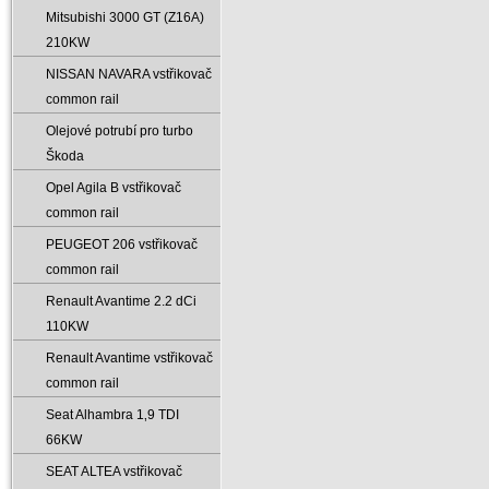
Mitsubishi 3000 GT (Z16A)
210KW
NISSAN NAVARA vstřikovač
common rail
Olejové potrubí pro turbo
Škoda
Opel Agila B vstřikovač
common rail
PEUGEOT 206 vstřikovač
common rail
Renault Avantime 2.2 dCi
110KW
Renault Avantime vstřikovač
common rail
Seat Alhambra 1‚9 TDI
66KW
SEAT ALTEA vstřikovač