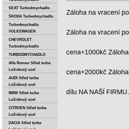
SEAT Turbodmychadlo
Záloha na vracení p
ŠKODA Turbodmychadlo
Turbodmychadla
Záloha na vracení p
VOLKSWAGEN
CHEVROLET
Turbodmychadlo
cena+1000kč Záloha 
TURBODMYCHADLO
Alfa Romeo Střed turba
Ložiskový uzel
cena+2000kč Záloh
AUDI Střed turba
Ložiskový uzel
dílu NA NAŠÍ FIRMU
BMW Střed turba
Ložiskový uzel
CITROEN Střed turba
Ložiskový uzel
DACIA Střed turba