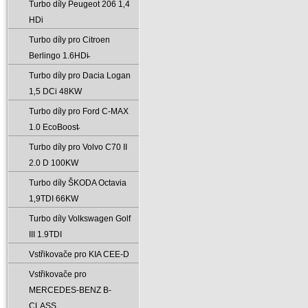
Turbo díly Peugeot 206 1‚4
HDi
Turbo díly pro Citroen
Berlingo 1.6HDi̵
Turbo díly pro Dacia Logan
1‚5 DCi 48KW
Turbo díly pro Ford C-MAX
1.0 EcoBoost̵
Turbo díly pro Volvo C70 II
2.0 D 100KW
Turbo díly ŠKODA Octavia
1‚9TDI 66KW
Turbo díly Volkswagen Golf
III 1.9TDI
Vstřikovače pro KIA CEE-D
Vstřikovače pro
MERCEDES-BENZ B-
CLASS