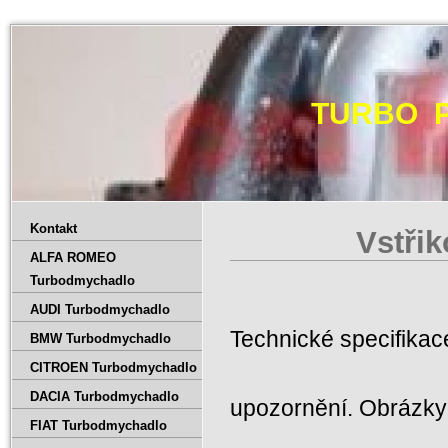
TURBO 
Kontakt
Vstři
ALFA ROMEO
Turbodmychadlo
AUDI Turbodmychadlo
Technické specifika
BMW Turbodmychadlo
CITROEN Turbodmychadlo
DACIA Turbodmychadlo
upozornění. Obrázky 
FIAT Turbodmychadlo