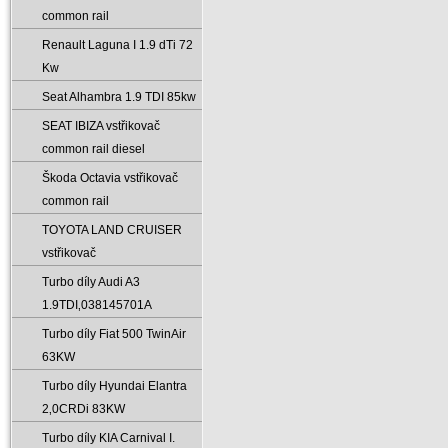
common rail
Renault Laguna I 1.9 dTi 72
Kw
Seat Alhambra 1.9 TDI 85kw
SEAT IBIZA vstřikovač
common rail diesel
Škoda Octavia vstřikovač
common rail
TOYOTA LAND CRUISER
vstřikovač
Turbo díly Audi A3
1.9TDI‚038145701A
Turbo díly Fiat 500 TwinAir
63KW
Turbo díly Hyundai Elantra
2‚0CRDi 83KW
Turbo díly KIA Carnival I.