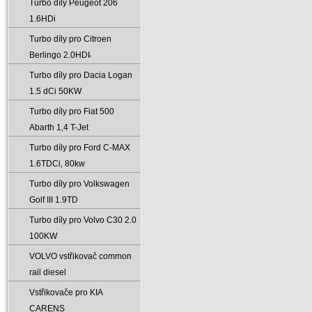
Turbo díly Peugeot 206
1.6HDi
Turbo díly pro Citroen
Berlingo 2.0HDI̵
Turbo díly pro Dacia Logan
1.5 dCi 50KW
Turbo díly pro Fiat 500
Abarth 1‚4 T-Jet
Turbo díly pro Ford C-MAX
1.6TDCi‚ 80kw
Turbo díly pro Volkswagen
Golf III 1.9TD
Turbo díly pro Volvo C30 2.0
100KW
VOLVO vstřikovač common
rail diesel
Vstřikovače pro KIA
CARENS