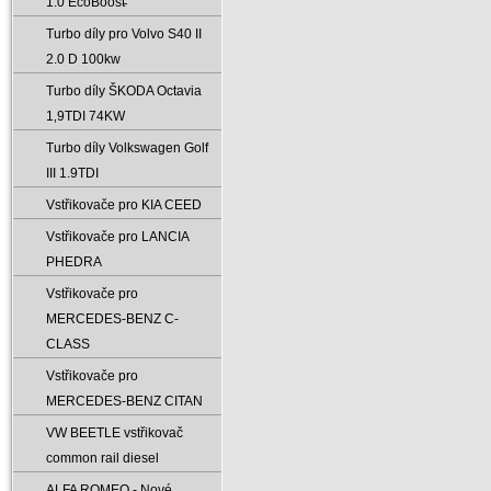
1.0 EcoBoost̵
Turbo díly pro Volvo S40 II
2.0 D 100kw
Turbo díly ŠKODA Octavia
1‚9TDI 74KW
Turbo díly Volkswagen Golf
III 1.9TDI
Vstřikovače pro KIA CEED
Vstřikovače pro LANCIA
PHEDRA
Vstřikovače pro
MERCEDES-BENZ C-
CLASS
Vstřikovače pro
MERCEDES-BENZ CITAN
VW BEETLE vstřikovač
common rail diesel
ALFA ROMEO - Nové