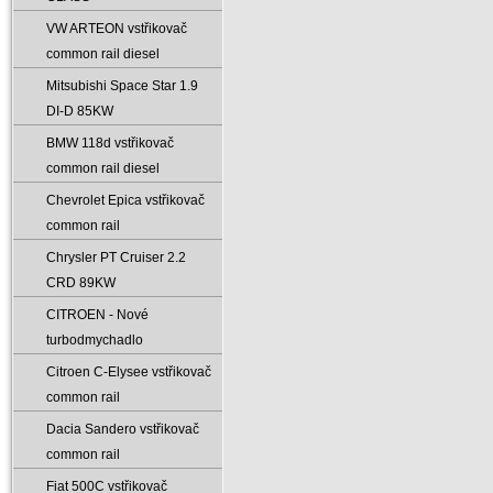
VW ARTEON vstřikovač
common rail diesel
Mitsubishi Space Star 1.9
DI-D 85KW
BMW 118d vstřikovač
common rail diesel
Chevrolet Epica vstřikovač
common rail
Chrysler PT Cruiser 2.2
CRD 89KW
CITROEN - Nové
turbodmychadlo
Citroen C-Elysee vstřikovač
common rail
Dacia Sandero vstřikovač
common rail
Fiat 500C vstřikovač