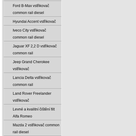
Ford B-Max vstřikovač
common rail diesel
Hyundai Accent vstřikovač
Iveco City vstřikovač
common rail diesel
Jaguar XF 2‚2 D vstřikovač
common rail
Jeep Grand Cherokee
vstřikovač
Lancia Delta vstřikovač
common rail
Land Rover Freelander
vstřikovač
Levné a kvalitní čištění filt
Alfa Romeo
Mazda 2 vstřikovač common
rail diesel