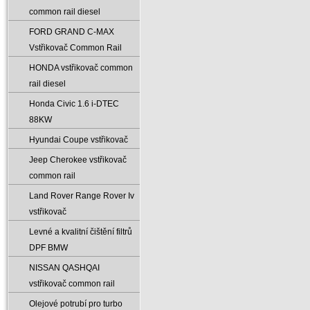
common rail diesel
FORD GRAND C-MAX
Vstřikovač Common Rail
HONDA vstřikovač common
rail diesel
Honda Civic 1.6 i-DTEC
88KW
Hyundai Coupe vstřikovač
Jeep Cherokee vstřikovač
common rail
Land Rover Range Rover Iv
vstřikovač
Levné a kvalitní čištění filtrů
DPF BMW
NISSAN QASHQAI
vstřikovač common rail
Olejové potrubí pro turbo