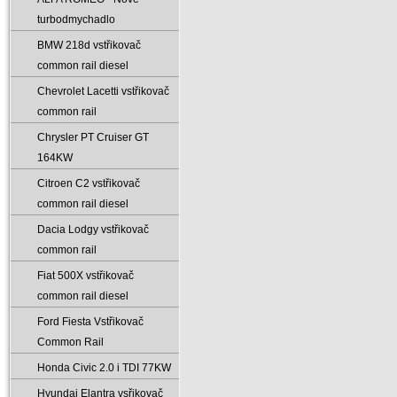
turbodmychadlo
BMW 218d vstřikovač
common rail diesel
Chevrolet Lacetti vstřikovač
common rail
Chrysler PT Cruiser GT
164KW
Citroen C2 vstřikovač
common rail diesel
Dacia Lodgy vstřikovač
common rail
Fiat 500X vstřikovač
common rail diesel
Ford Fiesta Vstřikovač
Common Rail
Honda Civic 2.0 i TDI 77KW
Hyundai Elantra vsřikovač