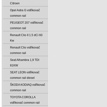
Citroen
Opel Astra G vstřikovač
common rail
PEUGEOT 207 vstřikovač
common rail
Renault Clio II 1.5 dCi 60
Kw
Renault Clio vstřikovač
common rail
Seat Alhambra 1‚9 TDI
81KW
SEAT LEON vstřikovač
common rail diesel
ŠKODA KODIAQ vstřikovač
common rail
TOYOTA COROLLA
vstřikovač common rail