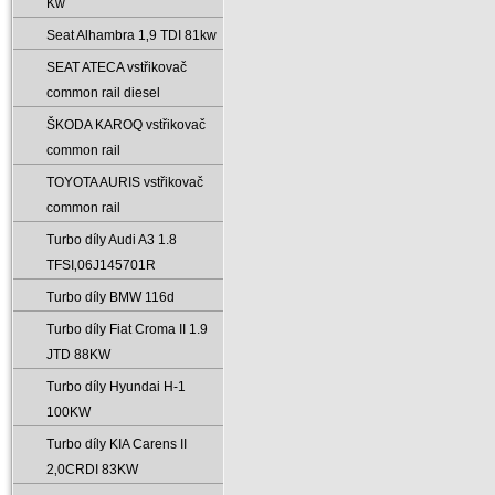
Kw
Seat Alhambra 1‚9 TDI 81kw
SEAT ATECA vstřikovač
common rail diesel
ŠKODA KAROQ vstřikovač
common rail
TOYOTA AURIS vstřikovač
common rail
Turbo díly Audi A3 1.8
TFSI‚06J145701R
Turbo díly BMW 116d
Turbo díly Fiat Croma II 1.9
JTD 88KW
Turbo díly Hyundai H-1
100KW
Turbo díly KIA Carens II
2‚0CRDI 83KW