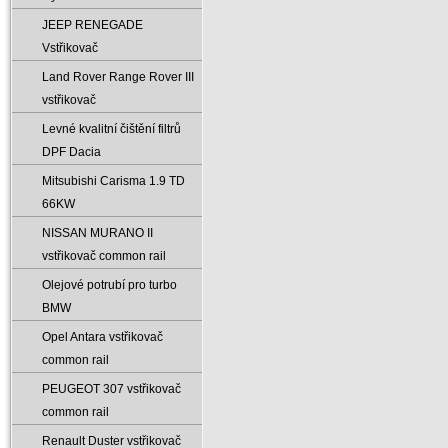
JEEP RENEGADE
Vstřikovač
Land Rover Range Rover III
vstřikovač
Levné kvalitní čištění filtrů
DPF Dacia
Mitsubishi Carisma 1.9 TD
66KW
NISSAN MURANO II
vstřikovač common rail
Olejové potrubí pro turbo
BMW
Opel Antara vstřikovač
common rail
PEUGEOT 307 vstřikovač
common rail
Renault Duster vstřikovač