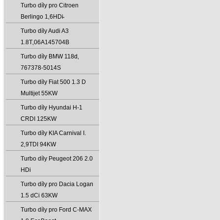
Turbo díly pro Citroen
Berlingo 1‚6HDi̵
Turbo díly Audi A3
1.8T‚06A145704B
Turbo díly BMW 118d‚
767378-5014S
Turbo díly Fiat 500 1.3 D
Multijet 55KW
Turbo díly Hyundai H-1
CRDI 125KW
Turbo díly KIA Carnival I.
2‚9TDI 94KW
Turbo díly Peugeot 206 2.0
HDi
Turbo díly pro Dacia Logan
1.5 dCi 63KW
Turbo díly pro Ford C-MAX