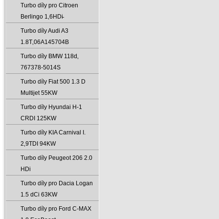
Turbo díly pro Citroen
Berlingo 1‚6HDi̵
Turbo díly Audi A3
1.8T‚06A145704B
Turbo díly BMW 118d‚
767378-5014S
Turbo díly Fiat 500 1.3 D
Multijet 55KW
Turbo díly Hyundai H-1
CRDI 125KW
Turbo díly KIA Carnival I.
2‚9TDI 94KW
Turbo díly Peugeot 206 2.0
HDi
Turbo díly pro Dacia Logan
1.5 dCi 63KW
Turbo díly pro Ford C-MAX