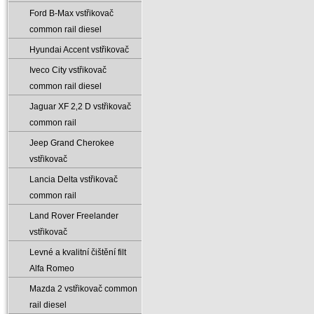
Ford B-Max vstřikovač
common rail diesel
Hyundai Accent vstřikovač
Iveco City vstřikovač
common rail diesel
Jaguar XF 2‚2 D vstřikovač
common rail
Jeep Grand Cherokee
vstřikovač
Lancia Delta vstřikovač
common rail
Land Rover Freelander
vstřikovač
Levné a kvalitní čištění filt
Alfa Romeo
Mazda 2 vstřikovač common
rail diesel