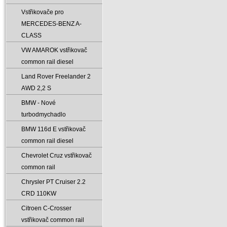
Vstřikovače pro
MERCEDES-BENZ A-
CLASS
VW AMAROK vstřikovač
common rail diesel
Land Rover Freelander 2
AWD 2‚2 S
BMW - Nové
turbodmychadlo
BMW 116d E vstřikovač
common rail diesel
Chevrolet Cruz vstřikovač
common rail
Chrysler PT Cruiser 2.2
CRD 110KW
Citroen C-Crosser
vstřikovač common rail