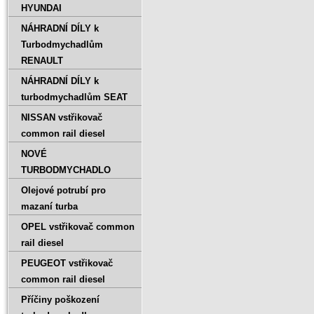
HYUNDAI
NÁHRADNÍ DÍLY k
Turbodmychadlům
RENAULT
NÁHRADNÍ DÍLY k
turbodmychadlům SEAT
NISSAN vstřikovač
common rail diesel
NOVÉ
TURBODMYCHADLO
Olejové potrubí pro
mazaní turba
OPEL vstřikovač common
rail diesel
PEUGEOT vstřikovač
common rail diesel
Příčiny poškození