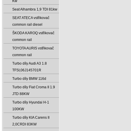
Kw
Seat Alhambra 1‚9 TDI 81kw
SEAT ATECA vstřikovač
common rail diesel
ŠKODA KAROQ vstřikovač
common rail
TOYOTA AURIS vstřikovač
common rail
Turbo díly Audi A3 1.8
TFSI‚06J145701R
Turbo díly BMW 116d
Turbo díly Fiat Croma II 1.9
JTD 88KW
Turbo díly Hyundai H-1
100KW
Turbo díly KIA Carens II
2‚0CRDI 83KW