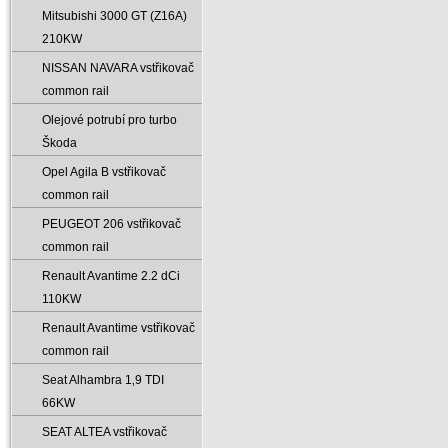
Mitsubishi 3000 GT (Z16A)
210KW
NISSAN NAVARA vstřikovač
common rail
Olejové potrubí pro turbo
Škoda
Opel Agila B vstřikovač
common rail
PEUGEOT 206 vstřikovač
common rail
Renault Avantime 2.2 dCi
110KW
Renault Avantime vstřikovač
common rail
Seat Alhambra 1‚9 TDI
66KW
SEAT ALTEA vstřikovač