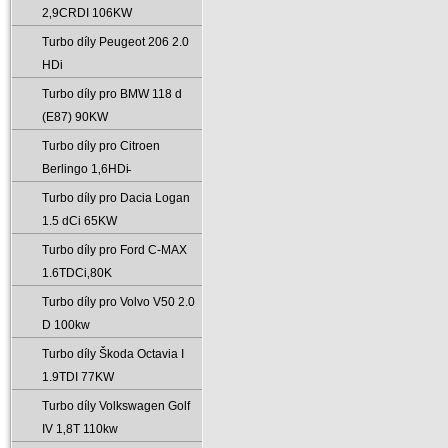
2‚9CRDI 106KW
Turbo díly Peugeot 206 2.0
HDi
Turbo díly pro BMW 118 d
(E87) 90KW
Turbo díly pro Citroen
Berlingo 1‚6HDi̵
Turbo díly pro Dacia Logan
1.5 dCi 65KW
Turbo díly pro Ford C-MAX
1.6TDCi‚80K
Turbo díly pro Volvo V50 2.0
D 100kw
Turbo díly Škoda Octavia I
1.9TDI 77KW
Turbo díly Volkswagen Golf
IV 1‚8T 110kw