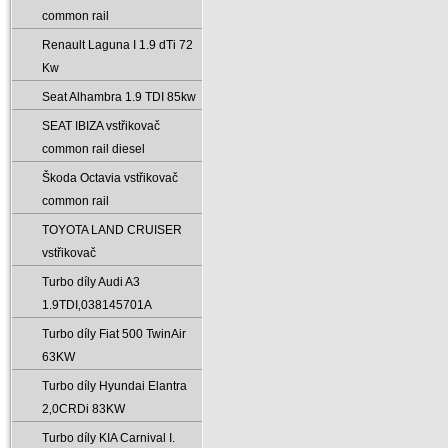
common rail
Renault Laguna I 1.9 dTi 72
Kw
Seat Alhambra 1.9 TDI 85kw
SEAT IBIZA vstřikovač
common rail diesel
Škoda Octavia vstřikovač
common rail
TOYOTA LAND CRUISER
vstřikovač
Turbo díly Audi A3
1.9TDI‚038145701A
Turbo díly Fiat 500 TwinAir
63KW
Turbo díly Hyundai Elantra
2‚0CRDi 83KW
Turbo díly KIA Carnival I.