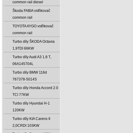
common rail diesel
Škoda FABIA vstřikovač
common rail
TOYOTA AYGO vstřikovač
common rail
Turbo díly ŠKODA Octavia
1‚9TDI 66KW
Turbo díly Audi A3 1.8 T‚
06A145704L
Turbo díly BMW 116d
767378-5014S
Turbo díly Honda Accord 2.0
TCI 77KW
Turbo díly Hyundai H-1
120KW
Turbo díly KIA Carens II
2‚0CRDI 103KW