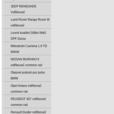
JEEP RENEGADE
Vstřikovač
Land Rover Range Rover III
vstřikovač
Levné kvalitní čištění filtrů
DPF Dacia
Mitsubishi Carisma 1.9 TD
66KW
NISSAN MURANO II
vstřikovač common rail
Olejové potrubí pro turbo
BMW
Opel Antara vstřikovač
common rail
PEUGEOT 307 vstřikovač
common rail
Renault Duster vstřikovač