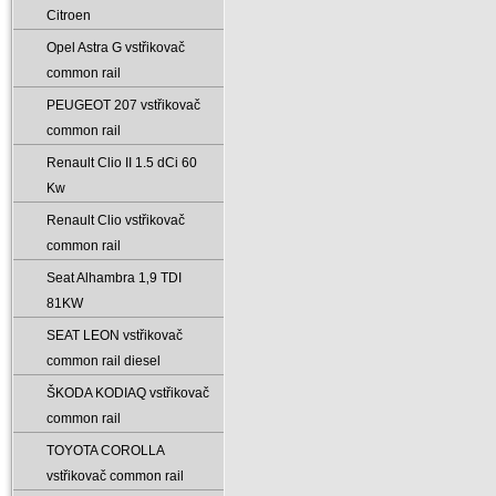
Citroen
Opel Astra G vstřikovač
common rail
PEUGEOT 207 vstřikovač
common rail
Renault Clio II 1.5 dCi 60
Kw
Renault Clio vstřikovač
common rail
Seat Alhambra 1‚9 TDI
81KW
SEAT LEON vstřikovač
common rail diesel
ŠKODA KODIAQ vstřikovač
common rail
TOYOTA COROLLA
vstřikovač common rail