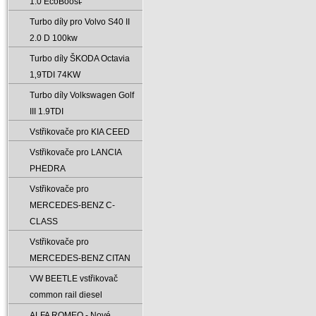
1.0 EcoBoost̵
Turbo díly pro Volvo S40 II
2.0 D 100kw
Turbo díly ŠKODA Octavia
1‚9TDI 74KW
Turbo díly Volkswagen Golf
III 1.9TDI
Vstřikovače pro KIA CEED
Vstřikovače pro LANCIA
PHEDRA
Vstřikovače pro
MERCEDES-BENZ C-
CLASS
Vstřikovače pro
MERCEDES-BENZ CITAN
VW BEETLE vstřikovač
common rail diesel
ALFA ROMEO - Nové