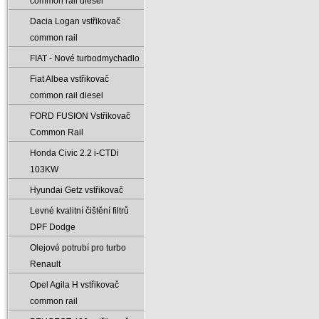
common rail diesel
Dacia Logan vstřikovač
common rail
FIAT - Nové turbodmychadlo
Fiat Albea vstřikovač
common rail diesel
FORD FUSION Vstřikovač
Common Rail
Honda Civic 2.2 i-CTDi
103KW
Hyundai Getz vstřikovač
Levné kvalitní čištění filtrů
DPF Dodge
Olejové potrubí pro turbo
Renault
Opel Agila H vstřikovač
common rail