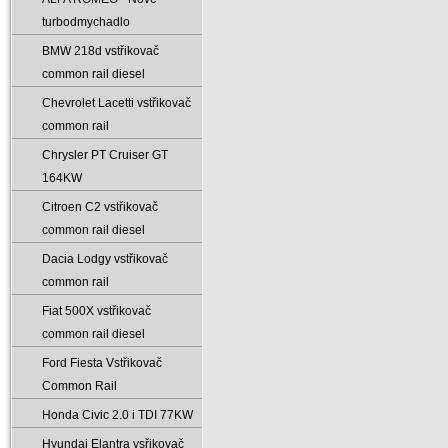
turbodmychadlo
BMW 218d vstřikovač
common rail diesel
Chevrolet Lacetti vstřikovač
common rail
Chrysler PT Cruiser GT
164KW
Citroen C2 vstřikovač
common rail diesel
Dacia Lodgy vstřikovač
common rail
Fiat 500X vstřikovač
common rail diesel
Ford Fiesta Vstřikovač
Common Rail
Honda Civic 2.0 i TDI 77KW
Hyundai Elantra vsřikovač