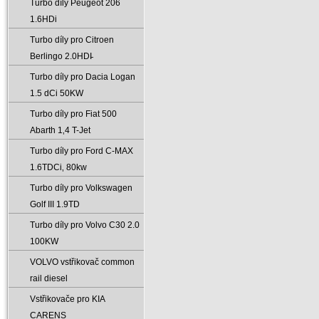
Turbo díly Peugeot 206
1.6HDi
Turbo díly pro Citroen
Berlingo 2.0HDI̵
Turbo díly pro Dacia Logan
1.5 dCi 50KW
Turbo díly pro Fiat 500
Abarth 1‚4 T-Jet
Turbo díly pro Ford C-MAX
1.6TDCi‚ 80kw
Turbo díly pro Volkswagen
Golf III 1.9TD
Turbo díly pro Volvo C30 2.0
100KW
VOLVO vstřikovač common
rail diesel
Vstřikovače pro KIA
CARENS