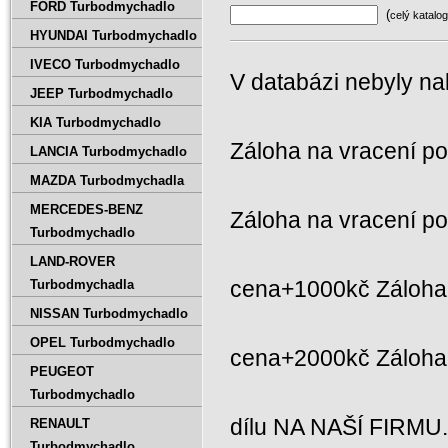
FORD Turbodmychadlo
(
celý katalog
HYUNDAI Turbodmychadlo
IVECO Turbodmychadlo
V databázi nebyly na
JEEP Turbodmychadlo
KIA Turbodmychadlo
Záloha na vracení p
LANCIA Turbodmychadlo
MAZDA Turbodmychadla
MERCEDES-BENZ
Záloha na vracení p
Turbodmychadlo
LAND-ROVER
cena+1000kč Záloha 
Turbodmychadla
NISSAN Turbodmychadlo
OPEL Turbodmychadlo
cena+2000kč Záloh
PEUGEOT
Turbodmychadlo
dílu NA NAŠÍ FIRMU
RENAULT
Turbodmychadlo