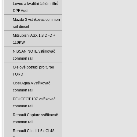
Levné a kvalitní čištění filtrů
DPF Audi
Mazda 3 vstřikovač common
rail diesel
Mitsubishi ASX 1.8 DI-D +
110KW
NISSAN NOTE vstřikovač
common rail
Olejové potrubí pro turbo
FORD
Opel Agila A vstřikovač
common rail
PEUGEOT 107 vstřikovač
common rail
Renault Capture vstřikovač
common rail
Renault Clio II 1.5 dCi 48