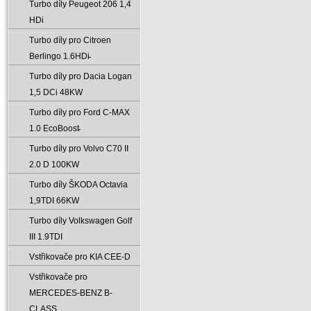
Turbo díly Peugeot 206 1‚4
HDi
Turbo díly pro Citroen
Berlingo 1.6HDi̵
Turbo díly pro Dacia Logan
1‚5 DCi 48KW
Turbo díly pro Ford C-MAX
1.0 EcoBoost̵
Turbo díly pro Volvo C70 II
2.0 D 100KW
Turbo díly ŠKODA Octavia
1‚9TDI 66KW
Turbo díly Volkswagen Golf
III 1.9TDI
Vstřikovače pro KIA CEE-D
Vstřikovače pro
MERCEDES-BENZ B-
CLASS