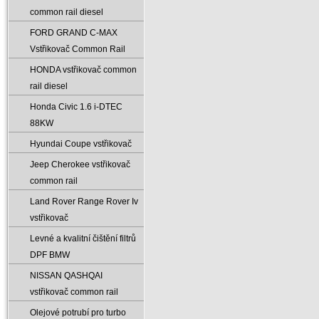
common rail diesel
FORD GRAND C-MAX
Vstřikovač Common Rail
HONDA vstřikovač common
rail diesel
Honda Civic 1.6 i-DTEC
88KW
Hyundai Coupe vstřikovač
Jeep Cherokee vstřikovač
common rail
Land Rover Range Rover Iv
vstřikovač
Levné a kvalitní čištění filtrů
DPF BMW
NISSAN QASHQAI
vstřikovač common rail
Olejové potrubí pro turbo