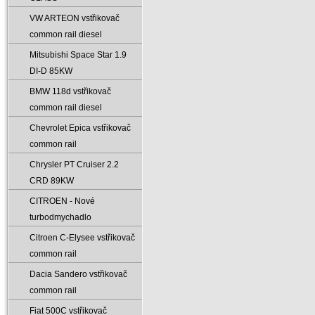
VW ARTEON vstřikovač
common rail diesel
Mitsubishi Space Star 1.9
DI-D 85KW
BMW 118d vstřikovač
common rail diesel
Chevrolet Epica vstřikovač
common rail
Chrysler PT Cruiser 2.2
CRD 89KW
CITROEN - Nové
turbodmychadlo
Citroen C-Elysee vstřikovač
common rail
Dacia Sandero vstřikovač
common rail
Fiat 500C vstřikovač