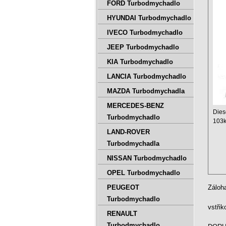
Alh
FORD Turbodmychadlo
HYUNDAI Turbodmychadlo
IVECO Turbodmychadlo
JEEP Turbodmychadlo
KIA Turbodmychadlo
LANCIA Turbodmychadlo
MAZDA Turbodmychadla
MERCEDES-BENZ
Dies
Turbodmychadlo
103
LAND-ROVER
Prof
Turbodmychadla
NISSAN Turbodmychadlo
OPEL Turbodmychadlo
PEUGEOT
Záloh
Turbodmychadlo
vstři
RENAULT
Turbodmychadlo