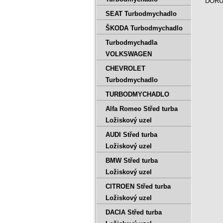
DORUČ
SEAT Turbodmychadlo
ŠKODA Turbodmychadlo
Turbodmychadla
VOLKSWAGEN
CHEVROLET
Turbodmychadlo
TURBODMYCHADLO
Alfa Romeo Střed turba
Ložiskový uzel
AUDI Střed turba
Ložiskový uzel
BMW Střed turba
Ložiskový uzel
CITROEN Střed turba
Ložiskový uzel
DACIA Střed turba