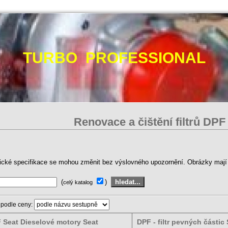
TURBO PROFESSIONAL
Renovace a čištění filtrů DPF
ické specifikace se mohou změnit bez výslovného upozornění. Obrázky mají p
(
)
celý katalog
 podle ceny:
 Seat Dieselové motory Seat
DPF - filtr pevných částic