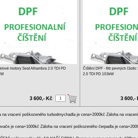
ambra 2.0 TDI PD 103kW
2.0 TDI PD 103kW
elové motory Seat Alhambra 2.0 TDI PD
Čištění DPF - filtr pevných části
kW
2.0 TDI PD 103kW
esionálně čistíme pouze suchou metodou ...
Profesionálně čistíme ...
3 600,- Kč
3 600,-
a na vracení poškozeného turbodmychadla je cena+2000kč Záloha na vrace
kovače je cena+1000kč Záloha na vracení poškozeného čerpadla je cena+20