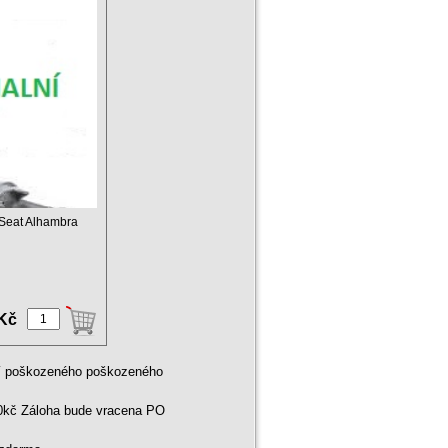
c Seat Alhambra
 Kč
ní poškozeného poškozeného
00kč Záloha bude vracena PO