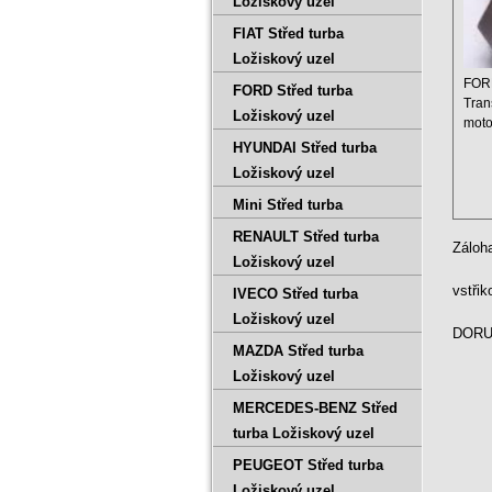
Ložiskový uzel
FIAT Střed turba
Ložiskový uzel
FOR
FORD Střed turba
Tran
Ložiskový uzel
moto
Zdvi
HYUNDAI Střed turba
Výkon
Ložiskový uzel
Mini Střed turba
RENAULT Střed turba
Záloh
Ložiskový uzel
vstři
IVECO Střed turba
Ložiskový uzel
DORUČ
MAZDA Střed turba
Ložiskový uzel
MERCEDES-BENZ Střed
turba Ložiskový uzel
PEUGEOT Střed turba
Ložiskový uzel