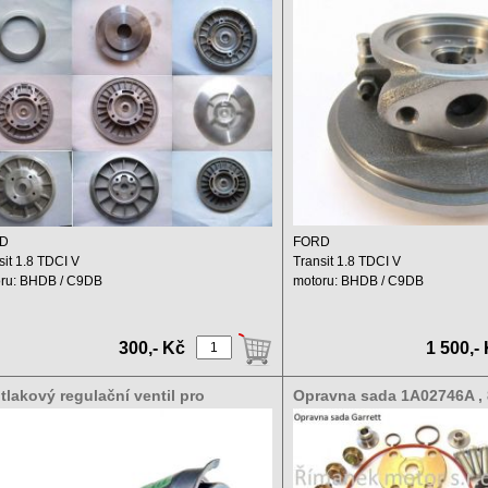
nsit 1.8 TDCI 1A02746A , 802419-
turbodmychadlo Ford Tran
6S 66KW
1A02746A , 802419-5006S
D
FORD
sit 1.8 TDCI V
Transit 1.8 TDCI V
ru: BHDB / C9DB
motoru: BHDB / C9DB
hový objem: 1800 ccm
Zdvihový objem: 1800 ccm
: ...
Výkon: ...
300,- Kč
1 500,-
tlakový regulační ventil pro
Opravna sada 1A02746A ,
bodmychadlo Ford Transit 1.8 TDCI
2746A , 802419-5006S 66KW