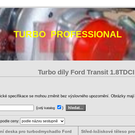
TURBO PROFESSIONAL
Turbo díly Ford Transit 1.8TD
ické specifikace se mohou změnit bez výslovného upozornění. Obrázky mají p
(
)
celý katalog
 podle ceny:
ní deska pro turbodmychadlo Ford
Střed-ložiskové těleso pro