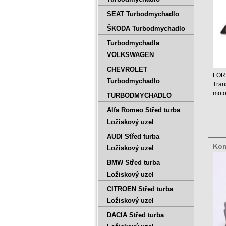
SEAT Turbodmychadlo
ŠKODA Turbodmychadlo
Turbodmychadla
VOLKSWAGEN
CHEVROLET
FOR
Turbodmychadlo
Tran
moto
TURBODMYCHADLO
Zdvi
Alfa Romeo Střed turba
Výkon
Ložiskový uzel
AUDI Střed turba
Kom
Ložiskový uzel
For
BMW Střed turba
802
Ložiskový uzel
CITROEN Střed turba
Ložiskový uzel
DACIA Střed turba