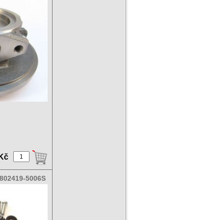
sit 1.8 TDCI
 66KW
 Kč
 802419-5006S