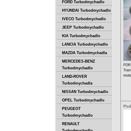
Tra
FORD Turbodmychadlo
500
HYUNDAI Turbodmychadlo
IVECO Turbodmychadlo
JEEP Turbodmychadlo
KIA Turbodmychadlo
LANCIA Turbodmychadlo
MAZDA Turbodmychadla
MERCEDES-BENZ
FOR
Turbodmychadlo
Tran
moto
LAND-ROVER
Zdvi
Turbodmychadla
Výkon
NISSAN Turbodmychadlo
OPEL Turbodmychadlo
Pod
PEUGEOT
tur
Turbodmychadlo
1A0
RENAULT
Turbodmychadlo