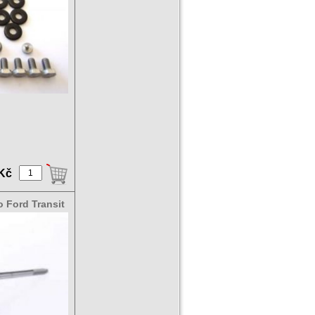
 Kč
 Ford Transit
19-5006S