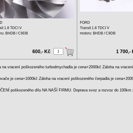
D
FORD
sit 1.8 TDCI V
Transit 1.8 TDCI V
ru: BHDB / C9DB
motoru: BHDB / C9DB
hový objem: 1800 ccm
Zdvihový objem: 1800 ccm
: ...
Výkon: ...
600,- Kč
1 700,-
a na vracení poškozeného turbodmychadla je cena+2000kč Záloha na vrace
kovače je cena+1000kč Záloha na vracení poškozeného čerpadla je cena+20
ENÍ poškozeného dílu NA NAŠÍ FIRMU. Doprava svoz a rozvoz do 100km