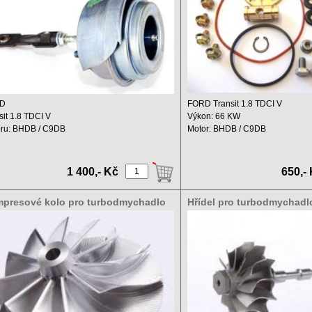
D
FORD Transit 1.8 TDCI V
sit 1.8 TDCI V
Výkon: 66 KW
ru: BHDB / C9DB
Motor: BHDB / C9DB
hový objem: 1800 ccm
Zdvihový objem: 1800 ccm ...
: ...
1 400,- Kč
650,-
presové kolo pro turbodmychadlo
Hřídel pro turbodmychadlo
d Transit 1.8 TDCI 1A02746A ,
1.8 TDCI 1A02746A , 8024
419-5006S 66KW
66KW