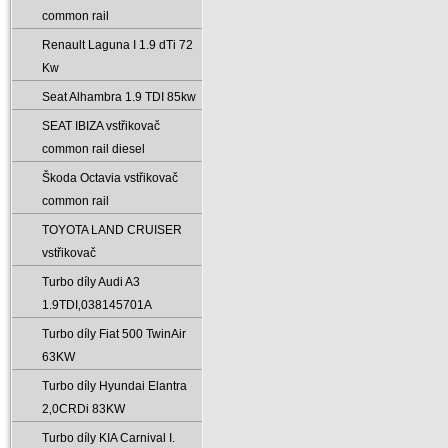
common rail
Renault Laguna I 1.9 dTi 72
Kw
Seat Alhambra 1.9 TDI 85kw
SEAT IBIZA vstřikovač
common rail diesel
Škoda Octavia vstřikovač
common rail
TOYOTA LAND CRUISER
vstřikovač
Turbo díly Audi A3
1.9TDI‚038145701A
Turbo díly Fiat 500 TwinAir
63KW
Turbo díly Hyundai Elantra
2‚0CRDi 83KW
Turbo díly KIA Carnival I.