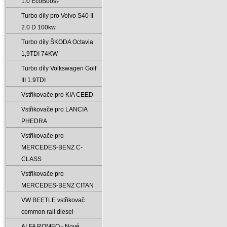
1.0 EcoBoost̵
Turbo díly pro Volvo S40 II
2.0 D 100kw
Turbo díly ŠKODA Octavia
1‚9TDI 74KW
Turbo díly Volkswagen Golf
III 1.9TDI
Vstřikovače pro KIA CEED
Vstřikovače pro LANCIA
PHEDRA
Vstřikovače pro
MERCEDES-BENZ C-
CLASS
Vstřikovače pro
MERCEDES-BENZ CITAN
VW BEETLE vstřikovač
common rail diesel
ALFA ROMEO - Nové