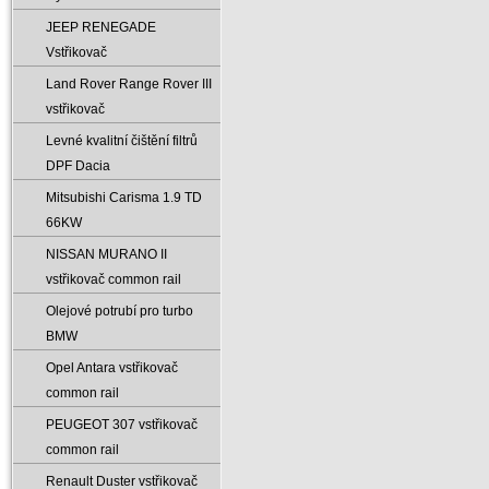
JEEP RENEGADE
Vstřikovač
Land Rover Range Rover III
vstřikovač
Levné kvalitní čištění filtrů
DPF Dacia
Mitsubishi Carisma 1.9 TD
66KW
NISSAN MURANO II
vstřikovač common rail
Olejové potrubí pro turbo
BMW
Opel Antara vstřikovač
common rail
PEUGEOT 307 vstřikovač
common rail
Renault Duster vstřikovač