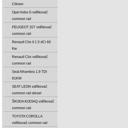
Citroen
Opel Astra G vstřikovač
common rail
PEUGEOT 207 vstřikovač
common rail
Renault Clio II 1.5 dCi 60
Kw
Renault Clio vstřikovač
common rail
Seat Alhambra 1‚9 TDI
81KW
SEAT LEON vstřikovač
common rail diesel
ŠKODA KODIAQ vstřikovač
common rail
TOYOTA COROLLA
vstřikovač common rail