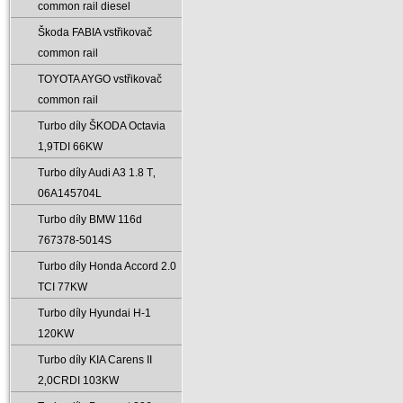
common rail diesel
Škoda FABIA vstřikovač
common rail
TOYOTA AYGO vstřikovač
common rail
Turbo díly ŠKODA Octavia
1‚9TDI 66KW
Turbo díly Audi A3 1.8 T‚
06A145704L
Turbo díly BMW 116d
767378-5014S
Turbo díly Honda Accord 2.0
TCI 77KW
Turbo díly Hyundai H-1
120KW
Turbo díly KIA Carens II
2‚0CRDI 103KW