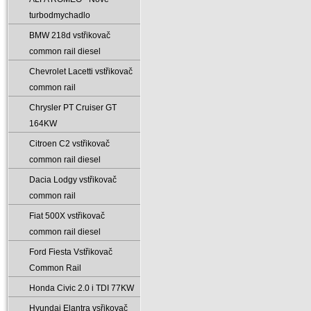
turbodmychadlo
BMW 218d vstřikovač
common rail diesel
Chevrolet Lacetti vstřikovač
common rail
Chrysler PT Cruiser GT
164KW
Citroen C2 vstřikovač
common rail diesel
Dacia Lodgy vstřikovač
common rail
Fiat 500X vstřikovač
common rail diesel
Ford Fiesta Vstřikovač
Common Rail
Honda Civic 2.0 i TDI 77KW
Hyundai Elantra vsřikovač