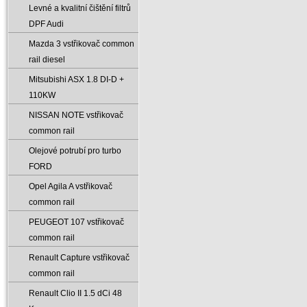
Levné a kvalitní čištění filtrů
DPF Audi
Mazda 3 vstřikovač common
rail diesel
Mitsubishi ASX 1.8 DI-D +
110KW
NISSAN NOTE vstřikovač
common rail
Olejové potrubí pro turbo
FORD
Opel Agila A vstřikovač
common rail
PEUGEOT 107 vstřikovač
common rail
Renault Capture vstřikovač
common rail
Renault Clio II 1.5 dCi 48