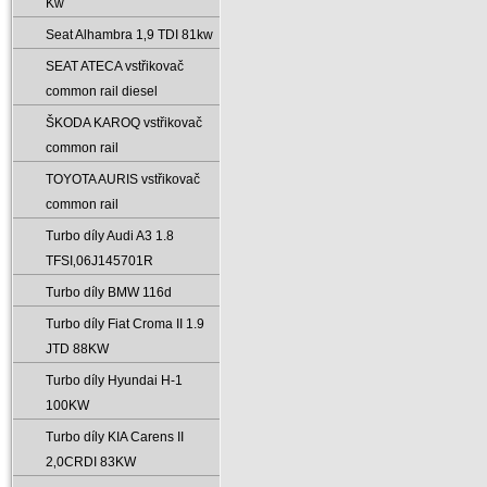
Kw
Seat Alhambra 1‚9 TDI 81kw
SEAT ATECA vstřikovač
common rail diesel
ŠKODA KAROQ vstřikovač
common rail
TOYOTA AURIS vstřikovač
common rail
Turbo díly Audi A3 1.8
TFSI‚06J145701R
Turbo díly BMW 116d
Turbo díly Fiat Croma II 1.9
JTD 88KW
Turbo díly Hyundai H-1
100KW
Turbo díly KIA Carens II
2‚0CRDI 83KW