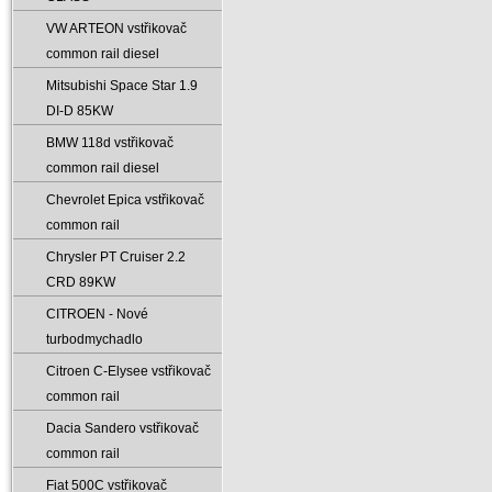
VW ARTEON vstřikovač
common rail diesel
Mitsubishi Space Star 1.9
DI-D 85KW
BMW 118d vstřikovač
common rail diesel
Chevrolet Epica vstřikovač
common rail
Chrysler PT Cruiser 2.2
CRD 89KW
CITROEN - Nové
turbodmychadlo
Citroen C-Elysee vstřikovač
common rail
Dacia Sandero vstřikovač
common rail
Fiat 500C vstřikovač