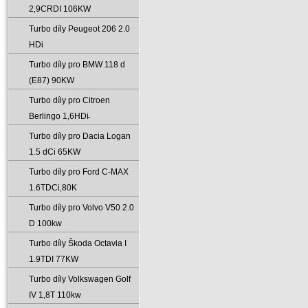
2‚9CRDI 106KW
Turbo díly Peugeot 206 2.0
HDi
Turbo díly pro BMW 118 d
(E87) 90KW
Turbo díly pro Citroen
Berlingo 1‚6HDi̵
Turbo díly pro Dacia Logan
1.5 dCi 65KW
Turbo díly pro Ford C-MAX
1.6TDCi‚80K
Turbo díly pro Volvo V50 2.0
D 100kw
Turbo díly Škoda Octavia I
1.9TDI 77KW
Turbo díly Volkswagen Golf
IV 1‚8T 110kw