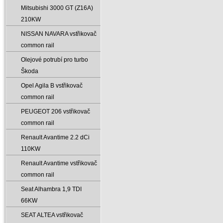
Mitsubishi 3000 GT (Z16A)
210KW
NISSAN NAVARA vstřikovač
common rail
Olejové potrubí pro turbo
Škoda
Opel Agila B vstřikovač
common rail
PEUGEOT 206 vstřikovač
common rail
Renault Avantime 2.2 dCi
110KW
Renault Avantime vstřikovač
common rail
Seat Alhambra 1‚9 TDI
66KW
SEAT ALTEA vstřikovač