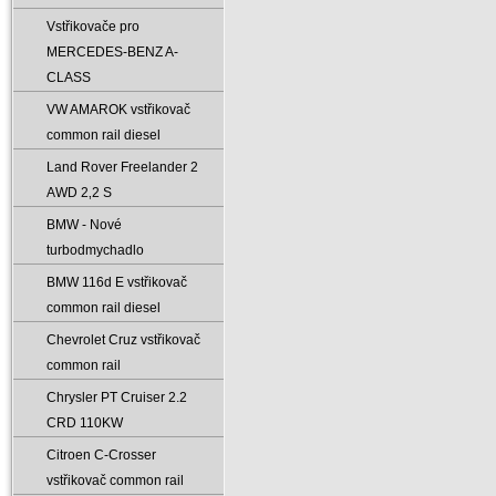
Vstřikovače pro
MERCEDES-BENZ A-
CLASS
VW AMAROK vstřikovač
common rail diesel
Land Rover Freelander 2
AWD 2‚2 S
BMW - Nové
turbodmychadlo
BMW 116d E vstřikovač
common rail diesel
Chevrolet Cruz vstřikovač
common rail
Chrysler PT Cruiser 2.2
CRD 110KW
Citroen C-Crosser
vstřikovač common rail