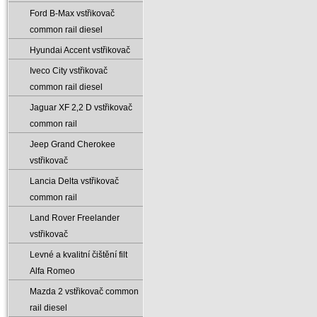
Ford B-Max vstřikovač
common rail diesel
Hyundai Accent vstřikovač
Iveco City vstřikovač
common rail diesel
Jaguar XF 2‚2 D vstřikovač
common rail
Jeep Grand Cherokee
vstřikovač
Lancia Delta vstřikovač
common rail
Land Rover Freelander
vstřikovač
Levné a kvalitní čištění filt
Alfa Romeo
Mazda 2 vstřikovač common
rail diesel