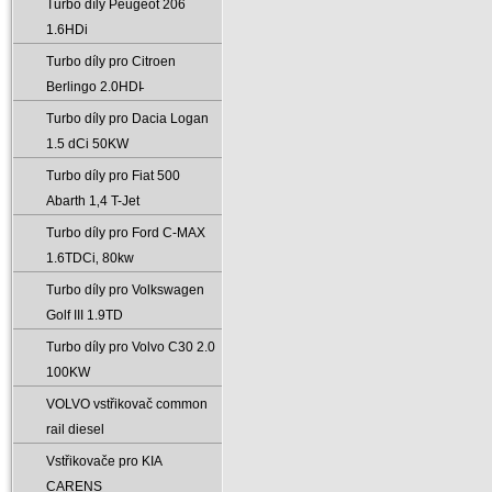
Turbo díly Peugeot 206
1.6HDi
Turbo díly pro Citroen
Berlingo 2.0HDI̵
Turbo díly pro Dacia Logan
1.5 dCi 50KW
Turbo díly pro Fiat 500
Abarth 1‚4 T-Jet
Turbo díly pro Ford C-MAX
1.6TDCi‚ 80kw
Turbo díly pro Volkswagen
Golf III 1.9TD
Turbo díly pro Volvo C30 2.0
100KW
VOLVO vstřikovač common
rail diesel
Vstřikovače pro KIA
CARENS