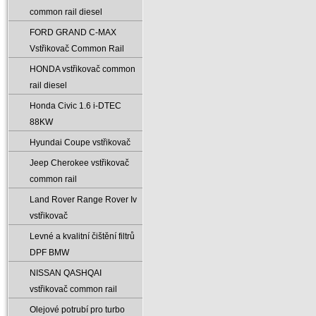
common rail diesel
FORD GRAND C-MAX
Vstřikovač Common Rail
HONDA vstřikovač common
rail diesel
Honda Civic 1.6 i-DTEC
88KW
Hyundai Coupe vstřikovač
Jeep Cherokee vstřikovač
common rail
Land Rover Range Rover Iv
vstřikovač
Levné a kvalitní čištění filtrů
DPF BMW
NISSAN QASHQAI
vstřikovač common rail
Olejové potrubí pro turbo