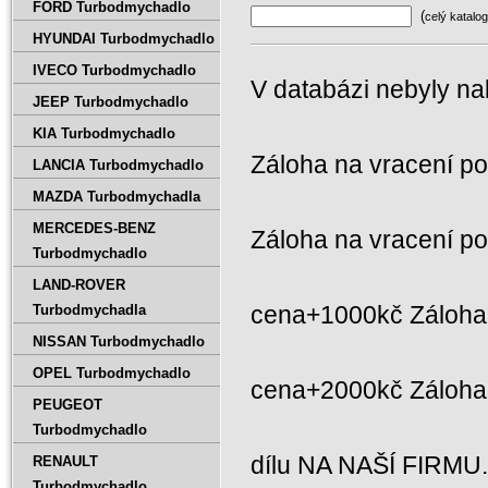
FORD Turbodmychadlo
(
celý katalog
HYUNDAI Turbodmychadlo
IVECO Turbodmychadlo
V databázi nebyly na
JEEP Turbodmychadlo
KIA Turbodmychadlo
Záloha na vracení p
LANCIA Turbodmychadlo
MAZDA Turbodmychadla
MERCEDES-BENZ
Záloha na vracení p
Turbodmychadlo
LAND-ROVER
cena+1000kč Záloha 
Turbodmychadla
NISSAN Turbodmychadlo
OPEL Turbodmychadlo
cena+2000kč Záloh
PEUGEOT
Turbodmychadlo
dílu NA NAŠÍ FIRMU
RENAULT
Turbodmychadlo