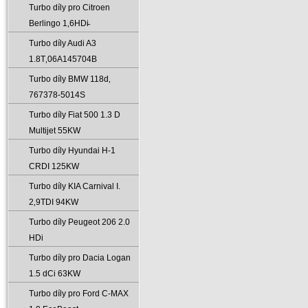
Turbo díly pro Citroen
Berlingo 1‚6HDi̵
Turbo díly Audi A3
1.8T‚06A145704B
Turbo díly BMW 118d‚
767378-5014S
Turbo díly Fiat 500 1.3 D
Multijet 55KW
Turbo díly Hyundai H-1
CRDI 125KW
Turbo díly KIA Carnival I.
2‚9TDI 94KW
Turbo díly Peugeot 206 2.0
HDi
Turbo díly pro Dacia Logan
1.5 dCi 63KW
Turbo díly pro Ford C-MAX