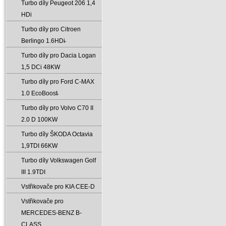
Turbo díly Peugeot 206 1‚4
HDi
Turbo díly pro Citroen
Berlingo 1.6HDi̵
Turbo díly pro Dacia Logan
1‚5 DCi 48KW
Turbo díly pro Ford C-MAX
1.0 EcoBoost̵
Turbo díly pro Volvo C70 II
2.0 D 100KW
Turbo díly ŠKODA Octavia
1‚9TDI 66KW
Turbo díly Volkswagen Golf
III 1.9TDI
Vstřikovače pro KIA CEE-D
Vstřikovače pro
MERCEDES-BENZ B-
CLASS