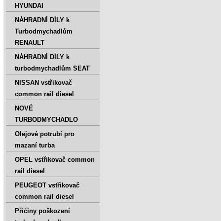
HYUNDAI
NÁHRADNÍ DÍLY k
Turbodmychadlům
RENAULT
NÁHRADNÍ DÍLY k
turbodmychadlům SEAT
NISSAN vstřikovač
common rail diesel
NOVÉ
TURBODMYCHADLO
Olejové potrubí pro
mazaní turba
OPEL vstřikovač common
rail diesel
PEUGEOT vstřikovač
common rail diesel
Příčiny poškození