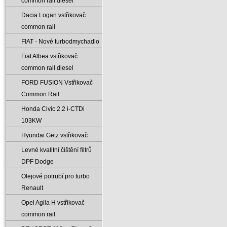
common rail diesel
Dacia Logan vstřikovač
common rail
FIAT - Nové turbodmychadlo
Fiat Albea vstřikovač
common rail diesel
FORD FUSION Vstřikovač
Common Rail
Honda Civic 2.2 i-CTDi
103KW
Hyundai Getz vstřikovač
Levné kvalitní čištění filtrů
DPF Dodge
Olejové potrubí pro turbo
Renault
Opel Agila H vstřikovač
common rail