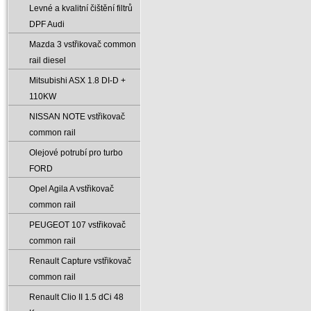
Levné a kvalitní čištění filtrů
DPF Audi
Mazda 3 vstřikovač common
rail diesel
Mitsubishi ASX 1.8 DI-D +
110KW
NISSAN NOTE vstřikovač
common rail
Olejové potrubí pro turbo
FORD
Opel Agila A vstřikovač
common rail
PEUGEOT 107 vstřikovač
common rail
Renault Capture vstřikovač
common rail
Renault Clio II 1.5 dCi 48