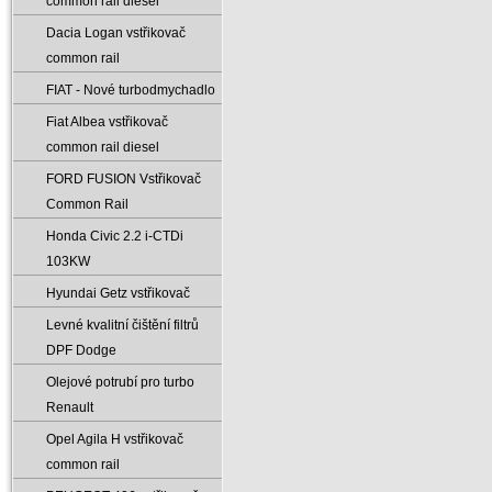
common rail diesel
Dacia Logan vstřikovač
common rail
FIAT - Nové turbodmychadlo
Fiat Albea vstřikovač
common rail diesel
FORD FUSION Vstřikovač
Common Rail
Honda Civic 2.2 i-CTDi
103KW
Hyundai Getz vstřikovač
Levné kvalitní čištění filtrů
DPF Dodge
Olejové potrubí pro turbo
Renault
Opel Agila H vstřikovač
common rail