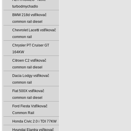
turbodmychadlo
BMW 218d vstřikovač
common rail diesel
Chevrolet Lacetti vstřikovač
common rail
Chrysler PT Cruiser GT
164KW
Citroen C2 vstřikovač
common rail diesel
Dacia Lodgy vstřikovač
common rail
Fiat 500X vstřikovač
common rail diesel
Ford Fiesta Vstřikovač
Common Rail
Honda Civic 2.0 i TDI 77KW
Hyundai Elantra vsřikovač