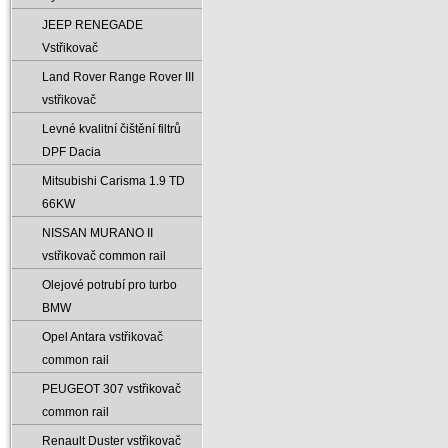
JEEP RENEGADE
Vstřikovač
Land Rover Range Rover III
vstřikovač
Levné kvalitní čištění filtrů
DPF Dacia
Mitsubishi Carisma 1.9 TD
66KW
NISSAN MURANO II
vstřikovač common rail
Olejové potrubí pro turbo
BMW
Opel Antara vstřikovač
common rail
PEUGEOT 307 vstřikovač
common rail
Renault Duster vstřikovač