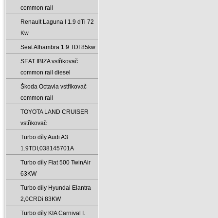
common rail
Renault Laguna I 1.9 dTi 72
Kw
Seat Alhambra 1.9 TDI 85kw
SEAT IBIZA vstřikovač
common rail diesel
Škoda Octavia vstřikovač
common rail
TOYOTA LAND CRUISER
vstřikovač
Turbo díly Audi A3
1.9TDI‚038145701A
Turbo díly Fiat 500 TwinAir
63KW
Turbo díly Hyundai Elantra
2‚0CRDi 83KW
Turbo díly KIA Carnival I.