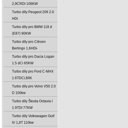
2‚9CRDI 106KW
Turbo díly Peugeot 206 2.0
HDi
Turbo díly pro BMW 118 d
(E87) 90KW
Turbo díly pro Citroen
Berlingo 1‚6HDi̵
Turbo díly pro Dacia Logan
1.5 dCi 65KW
Turbo díly pro Ford C-MAX
1.6TDCi‚80K
Turbo díly pro Volvo V50 2.0
D 100kw
Turbo díly Škoda Octavia I
1.9TDI 77KW
Turbo díly Volkswagen Golf
IV 1‚8T 110kw