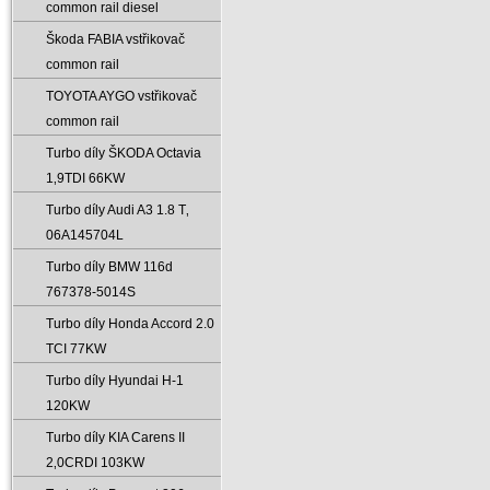
common rail diesel
Škoda FABIA vstřikovač
common rail
TOYOTA AYGO vstřikovač
common rail
Turbo díly ŠKODA Octavia
1‚9TDI 66KW
Turbo díly Audi A3 1.8 T‚
06A145704L
Turbo díly BMW 116d
767378-5014S
Turbo díly Honda Accord 2.0
TCI 77KW
Turbo díly Hyundai H-1
120KW
Turbo díly KIA Carens II
2‚0CRDI 103KW