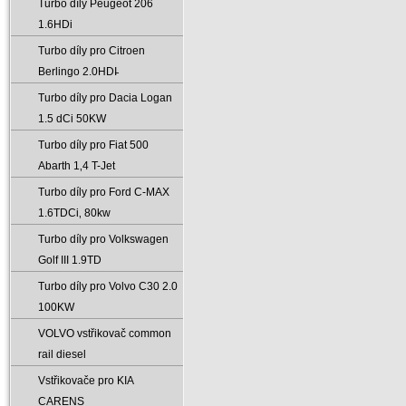
Turbo díly Peugeot 206
1.6HDi
Turbo díly pro Citroen
Berlingo 2.0HDI̵
Turbo díly pro Dacia Logan
1.5 dCi 50KW
Turbo díly pro Fiat 500
Abarth 1‚4 T-Jet
Turbo díly pro Ford C-MAX
1.6TDCi‚ 80kw
Turbo díly pro Volkswagen
Golf III 1.9TD
Turbo díly pro Volvo C30 2.0
100KW
VOLVO vstřikovač common
rail diesel
Vstřikovače pro KIA
CARENS