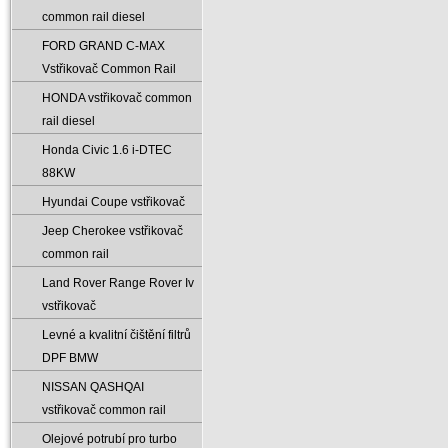
common rail diesel
FORD GRAND C-MAX
Vstřikovač Common Rail
HONDA vstřikovač common
rail diesel
Honda Civic 1.6 i-DTEC
88KW
Hyundai Coupe vstřikovač
Jeep Cherokee vstřikovač
common rail
Land Rover Range Rover Iv
vstřikovač
Levné a kvalitní čištění filtrů
DPF BMW
NISSAN QASHQAI
vstřikovač common rail
Olejové potrubí pro turbo