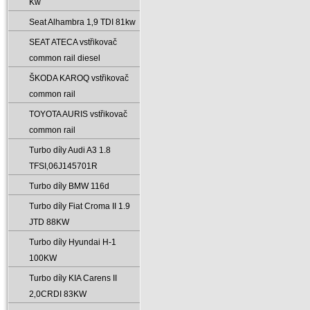
Kw
Seat Alhambra 1‚9 TDI 81kw
SEAT ATECA vstřikovač
common rail diesel
ŠKODA KAROQ vstřikovač
common rail
TOYOTA AURIS vstřikovač
common rail
Turbo díly Audi A3 1.8
TFSI‚06J145701R
Turbo díly BMW 116d
Turbo díly Fiat Croma II 1.9
JTD 88KW
Turbo díly Hyundai H-1
100KW
Turbo díly KIA Carens II
2‚0CRDI 83KW