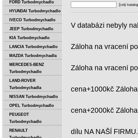
FORD Turbodmychadlo
(
celý katalog
HYUNDAI Turbodmychadlo
IVECO Turbodmychadlo
V databázi nebyly na
JEEP Turbodmychadlo
KIA Turbodmychadlo
Záloha na vracení p
LANCIA Turbodmychadlo
MAZDA Turbodmychadla
MERCEDES-BENZ
Záloha na vracení p
Turbodmychadlo
LAND-ROVER
cena+1000kč Záloha 
Turbodmychadla
NISSAN Turbodmychadlo
OPEL Turbodmychadlo
cena+2000kč Záloh
PEUGEOT
Turbodmychadlo
dílu NA NAŠÍ FIRMU
RENAULT
Turbodmychadlo