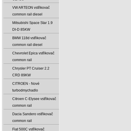
VW ARTEON vstřikovač
common rail diesel
Mitsubishi Space Star 1.9
DI-D 85KW
BMW 118d vstřikovač
common rail diesel
Chevrolet Epica vstřikovač
common rail
Chrysler PT Cruiser 2.2
CRD 89KW
CITROEN - Nové
turbodmychadlo
Citroen C-Elysee vstřikovač
common rail
Dacia Sandero vstřikovač
common rail
Fiat 500C vstřikovač