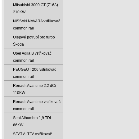
Mitsubishi 3000 GT (Z16A)
210KW
NISSAN NAVARA vstřikovač
common rail
Olejové potrubí pro turbo
Škoda
Opel Agila B vstřikovač
common rail
PEUGEOT 206 vstřikovač
common rail
Renault Avantime 2.2 dCi
110KW
Renault Avantime vstřikovač
common rail
Seat Alhambra 1‚9 TDI
66KW
SEAT ALTEA vstřikovač