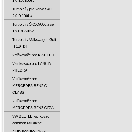
1.0 EcoBoost̵
Turbo díly pro Volvo S40 II
2.0 D 100kw
Turbo díly ŠKODA Octavia
1‚9TDI 74KW
Turbo díly Volkswagen Golf
III 1.9TDI
Vstřikovače pro KIA CEED
Vstřikovače pro LANCIA
PHEDRA
Vstřikovače pro
MERCEDES-BENZ C-
CLASS
Vstřikovače pro
MERCEDES-BENZ CITAN
VW BEETLE vstřikovač
common rail diesel
ALFA ROMEO - Nové