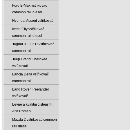
Ford B-Max vstřikovač
common rail diesel
Hyundai Accent vstřikovač
Iveco City vstřikovač
common rail diesel
Jaguar XF 2‚2 D vstřikovač
common rail
Jeep Grand Cherokee
vstřikovač
Lancia Delta vstřikovač
common rail
Land Rover Freelander
vstřikovač
Levné a kvalitní čištění filt
Alfa Romeo
Mazda 2 vstřikovač common
rail diesel