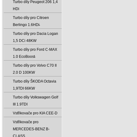
Turbo díly Peugeot 206 1‚4
HDi
Turbo díly pro Citroen
Berlingo 1.6HDi̵
Turbo díly pro Dacia Logan
1‚5 DCi 48KW
Turbo díly pro Ford C-MAX
1.0 EcoBoost̵
Turbo díly pro Volvo C70 II
2.0 D 100KW
Turbo díly ŠKODA Octavia
1‚9TDI 66KW
Turbo díly Volkswagen Golf
III 1.9TDI
Vstřikovače pro KIA CEE-D
Vstřikovače pro
MERCEDES-BENZ B-
CLASS