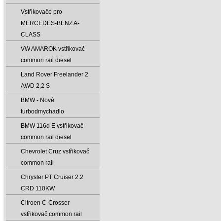
Vstřikovače pro
MERCEDES-BENZ A-
CLASS
VW AMAROK vstřikovač
common rail diesel
Land Rover Freelander 2
AWD 2‚2 S
BMW - Nové
turbodmychadlo
BMW 116d E vstřikovač
common rail diesel
Chevrolet Cruz vstřikovač
common rail
Chrysler PT Cruiser 2.2
CRD 110KW
Citroen C-Crosser
vstřikovač common rail