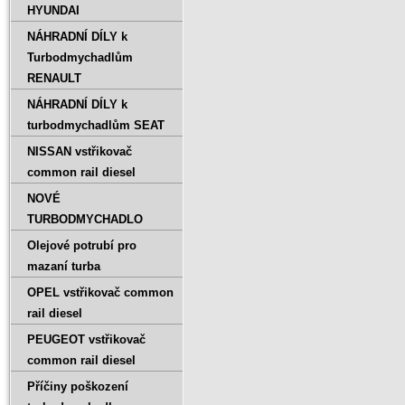
HYUNDAI
NÁHRADNÍ DÍLY k
Turbodmychadlům
RENAULT
NÁHRADNÍ DÍLY k
turbodmychadlům SEAT
NISSAN vstřikovač
common rail diesel
NOVÉ
TURBODMYCHADLO
Olejové potrubí pro
mazaní turba
OPEL vstřikovač common
rail diesel
PEUGEOT vstřikovač
common rail diesel
Příčiny poškození