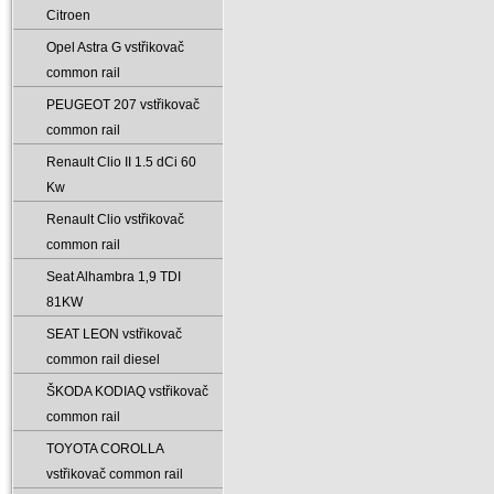
Citroen
Opel Astra G vstřikovač
common rail
PEUGEOT 207 vstřikovač
common rail
Renault Clio II 1.5 dCi 60
Kw
Renault Clio vstřikovač
common rail
Seat Alhambra 1‚9 TDI
81KW
SEAT LEON vstřikovač
common rail diesel
ŠKODA KODIAQ vstřikovač
common rail
TOYOTA COROLLA
vstřikovač common rail