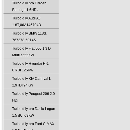
Turbo díly pro Citroen
Berlingo 1‚6HDi̵
Turbo díly Audi A3
1.8T‚06A145704B
Turbo díly BMW 118d‚
767378-5014S
Turbo díly Fiat 500 1.3 D
Multijet 55KW
Turbo díly Hyundai H-1
CRDI 125KW
Turbo díly KIA Carnival I.
2‚9TDI 94KW
Turbo díly Peugeot 206 2.0
HDi
Turbo díly pro Dacia Logan
1.5 dCi 63KW
Turbo díly pro Ford C-MAX