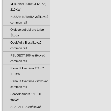
Mitsubishi 3000 GT (Z16A)
210KW
NISSAN NAVARA vstřikovač
common rail
Olejové potrubí pro turbo
Škoda
Opel Agila B vstřikovač
common rail
PEUGEOT 206 vstřikovač
common rail
Renault Avantime 2.2 dCi
110KW
Renault Avantime vstřikovač
common rail
Seat Alhambra 1‚9 TDI
66KW
SEAT ALTEA vstřikovač