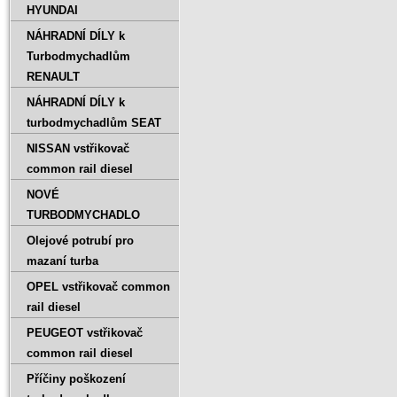
HYUNDAI
NÁHRADNÍ DÍLY k
Turbodmychadlům
RENAULT
NÁHRADNÍ DÍLY k
turbodmychadlům SEAT
NISSAN vstřikovač
common rail diesel
NOVÉ
TURBODMYCHADLO
Olejové potrubí pro
mazaní turba
OPEL vstřikovač common
rail diesel
PEUGEOT vstřikovač
common rail diesel
Příčiny poškození