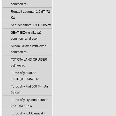
common rail
Renault Laguna I 1.9 dTi 72
Kw
Seat Alhambra 1.9 TDI 85kw
SEAT IBIZA vstřikovač
common rail diesel
Škoda Octavia vstřikovač
common rail
TOYOTA LAND CRUISER
vstřikovač
Turbo díly Audi A3
1.9TDI‚038145701A
Turbo díly Fiat 500 TwinAir
63KW
Turbo díly Hyundai Elantra
2‚0CRDi 83KW
Turbo díly KIA Carnival I.