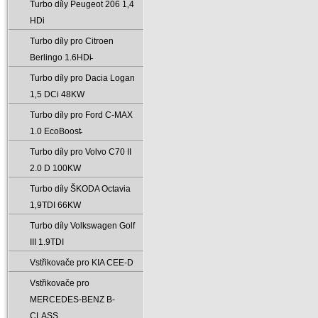
Turbo díly Peugeot 206 1‚4
HDi
Turbo díly pro Citroen
Berlingo 1.6HDi̵
Turbo díly pro Dacia Logan
1‚5 DCi 48KW
Turbo díly pro Ford C-MAX
1.0 EcoBoost̵
Turbo díly pro Volvo C70 II
2.0 D 100KW
Turbo díly ŠKODA Octavia
1‚9TDI 66KW
Turbo díly Volkswagen Golf
III 1.9TDI
Vstřikovače pro KIA CEE-D
Vstřikovače pro
MERCEDES-BENZ B-
CLASS