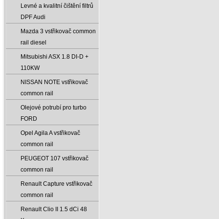
Levné a kvalitní čištění filtrů
DPF Audi
Mazda 3 vstřikovač common
rail diesel
Mitsubishi ASX 1.8 DI-D +
110KW
NISSAN NOTE vstřikovač
common rail
Olejové potrubí pro turbo
FORD
Opel Agila A vstřikovač
common rail
PEUGEOT 107 vstřikovač
common rail
Renault Capture vstřikovač
common rail
Renault Clio II 1.5 dCi 48