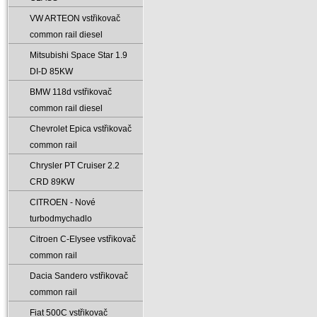
VW ARTEON vstřikovač
common rail diesel
Mitsubishi Space Star 1.9
DI-D 85KW
BMW 118d vstřikovač
common rail diesel
Chevrolet Epica vstřikovač
common rail
Chrysler PT Cruiser 2.2
CRD 89KW
CITROEN - Nové
turbodmychadlo
Citroen C-Elysee vstřikovač
common rail
Dacia Sandero vstřikovač
common rail
Fiat 500C vstřikovač