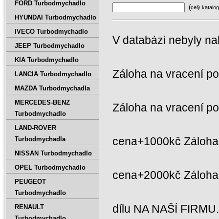
FORD Turbodmychadlo
(
celý katalog
HYUNDAI Turbodmychadlo
IVECO Turbodmychadlo
V databázi nebyly na
JEEP Turbodmychadlo
KIA Turbodmychadlo
Záloha na vracení p
LANCIA Turbodmychadlo
MAZDA Turbodmychadla
MERCEDES-BENZ
Záloha na vracení p
Turbodmychadlo
LAND-ROVER
cena+1000kč Záloha 
Turbodmychadla
NISSAN Turbodmychadlo
OPEL Turbodmychadlo
cena+2000kč Záloh
PEUGEOT
Turbodmychadlo
dílu NA NAŠÍ FIRMU
RENAULT
Turbodmychadlo