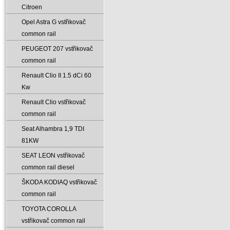
Citroen
Opel Astra G vstřikovač
common rail
PEUGEOT 207 vstřikovač
common rail
Renault Clio II 1.5 dCi 60
Kw
Renault Clio vstřikovač
common rail
Seat Alhambra 1‚9 TDI
81KW
SEAT LEON vstřikovač
common rail diesel
ŠKODA KODIAQ vstřikovač
common rail
TOYOTA COROLLA
vstřikovač common rail