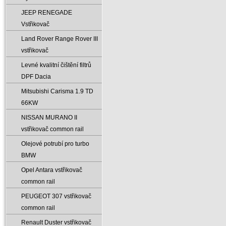
JEEP RENEGADE
Vstřikovač
Land Rover Range Rover III
vstřikovač
Levné kvalitní čištění filtrů
DPF Dacia
Mitsubishi Carisma 1.9 TD
66KW
NISSAN MURANO II
vstřikovač common rail
Olejové potrubí pro turbo
BMW
Opel Antara vstřikovač
common rail
PEUGEOT 307 vstřikovač
common rail
Renault Duster vstřikovač