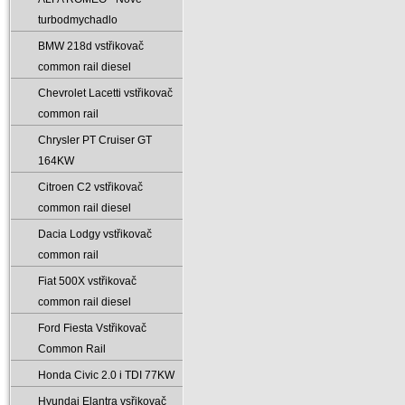
turbodmychadlo
BMW 218d vstřikovač
common rail diesel
Chevrolet Lacetti vstřikovač
common rail
Chrysler PT Cruiser GT
164KW
Citroen C2 vstřikovač
common rail diesel
Dacia Lodgy vstřikovač
common rail
Fiat 500X vstřikovač
common rail diesel
Ford Fiesta Vstřikovač
Common Rail
Honda Civic 2.0 i TDI 77KW
Hyundai Elantra vsřikovač