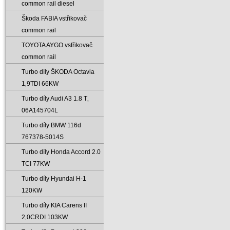
common rail diesel
Škoda FABIA vstřikovač
common rail
TOYOTA AYGO vstřikovač
common rail
Turbo díly ŠKODA Octavia
1‚9TDI 66KW
Turbo díly Audi A3 1.8 T‚
06A145704L
Turbo díly BMW 116d
767378-5014S
Turbo díly Honda Accord 2.0
TCI 77KW
Turbo díly Hyundai H-1
120KW
Turbo díly KIA Carens II
2‚0CRDI 103KW