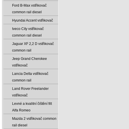
Ford B-Max vstřikovač
common rail diesel
Hyundai Accent vstřikovač
Iveco City vstřikovač
common rail diesel
Jaguar XF 2‚2 D vstřikovač
common rail
Jeep Grand Cherokee
vstřikovač
Lancia Delta vstřikovač
common rail
Land Rover Freelander
vstřikovač
Levné a kvalitní čištění filt
Alfa Romeo
Mazda 2 vstřikovač common
rail diesel