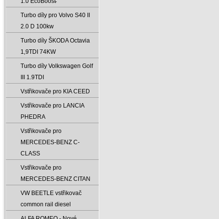
1.0 EcoBoost̵
Turbo díly pro Volvo S40 II
2.0 D 100kw
Turbo díly ŠKODA Octavia
1‚9TDI 74KW
Turbo díly Volkswagen Golf
III 1.9TDI
Vstřikovače pro KIA CEED
Vstřikovače pro LANCIA
PHEDRA
Vstřikovače pro
MERCEDES-BENZ C-
CLASS
Vstřikovače pro
MERCEDES-BENZ CITAN
VW BEETLE vstřikovač
common rail diesel
ALFA ROMEO - Nové