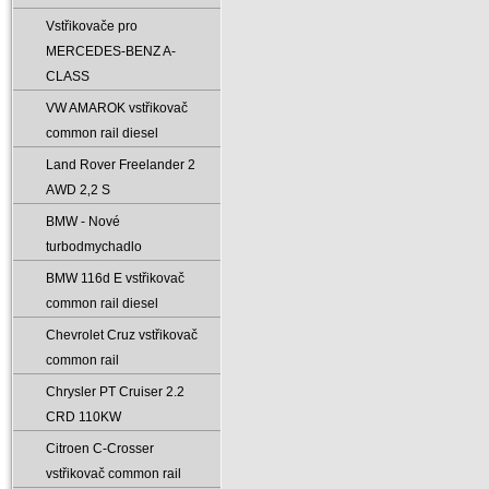
Vstřikovače pro
MERCEDES-BENZ A-
CLASS
VW AMAROK vstřikovač
common rail diesel
Land Rover Freelander 2
AWD 2‚2 S
BMW - Nové
turbodmychadlo
BMW 116d E vstřikovač
common rail diesel
Chevrolet Cruz vstřikovač
common rail
Chrysler PT Cruiser 2.2
CRD 110KW
Citroen C-Crosser
vstřikovač common rail