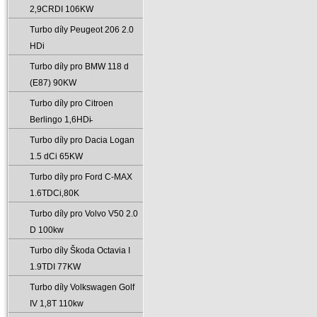
2‚9CRDI 106KW
Turbo díly Peugeot 206 2.0
HDi
Turbo díly pro BMW 118 d
(E87) 90KW
Turbo díly pro Citroen
Berlingo 1‚6HDi̵
Turbo díly pro Dacia Logan
1.5 dCi 65KW
Turbo díly pro Ford C-MAX
1.6TDCi‚80K
Turbo díly pro Volvo V50 2.0
D 100kw
Turbo díly Škoda Octavia I
1.9TDI 77KW
Turbo díly Volkswagen Golf
IV 1‚8T 110kw