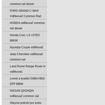
common rail diesel
FORD GRAND C-MAX
Vstřikovač Common Rail
HONDA vstřikovač common
rail diesel
Honda Civic 1.6 i-DTEC
88KW
Hyundai Coupe vstřikovač
Jeep Cherokee vstřikovač
common rail
Land Rover Range Rover Iv
vstřikovač
Levné a kvalitní čištění filtrů
DPF BMW
NISSAN QASHQAI
vstřikovač common rail
Olejové potrubí pro turbo