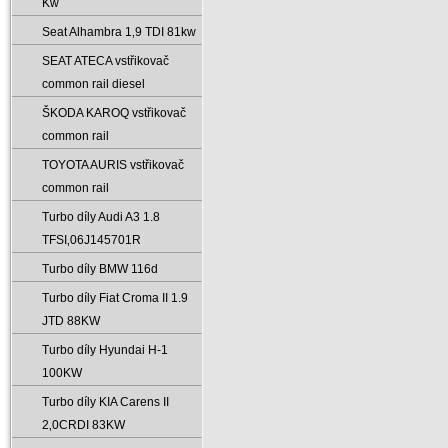
Kw
Seat Alhambra 1‚9 TDI 81kw
SEAT ATECA vstřikovač
common rail diesel
ŠKODA KAROQ vstřikovač
common rail
TOYOTA AURIS vstřikovač
common rail
Turbo díly Audi A3 1.8
TFSI‚06J145701R
Turbo díly BMW 116d
Turbo díly Fiat Croma II 1.9
JTD 88KW
Turbo díly Hyundai H-1
100KW
Turbo díly KIA Carens II
2‚0CRDI 83KW