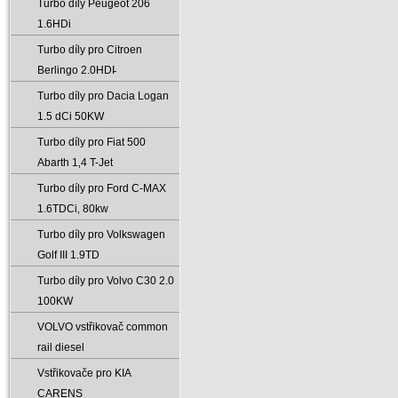
Turbo díly Peugeot 206
1.6HDi
Turbo díly pro Citroen
Berlingo 2.0HDI̵
Turbo díly pro Dacia Logan
1.5 dCi 50KW
Turbo díly pro Fiat 500
Abarth 1‚4 T-Jet
Turbo díly pro Ford C-MAX
1.6TDCi‚ 80kw
Turbo díly pro Volkswagen
Golf III 1.9TD
Turbo díly pro Volvo C30 2.0
100KW
VOLVO vstřikovač common
rail diesel
Vstřikovače pro KIA
CARENS