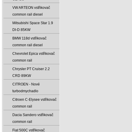
VW ARTEON vstřikovač
common rail diesel
Mitsubishi Space Star 1.9
DI-D 85KW
BMW 118d vstřikovač
common rail diesel
Chevrolet Epica vstřikovač
common rail
Chrysler PT Cruiser 2.2
CRD 89KW
CITROEN - Nové
turbodmychadlo
Citroen C-Elysee vstřikovač
common rail
Dacia Sandero vstřikovač
common rail
Fiat 500C vstřikovač