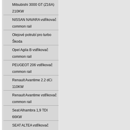
Mitsubishi 3000 GT (Z16A)
210KW
NISSAN NAVARA vstřikovač
common rail
Olejové potrubí pro turbo
Škoda
Opel Agila B vstřikovač
common rail
PEUGEOT 206 vstřikovač
common rail
Renault Avantime 2.2 dCi
110KW
Renault Avantime vstřikovač
common rail
Seat Alhambra 1‚9 TDI
66KW
SEAT ALTEA vstřikovač