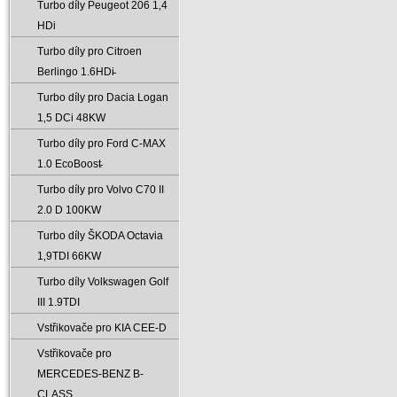
Turbo díly Peugeot 206 1‚4
HDi
Turbo díly pro Citroen
Berlingo 1.6HDi̵
Turbo díly pro Dacia Logan
1‚5 DCi 48KW
Turbo díly pro Ford C-MAX
1.0 EcoBoost̵
Turbo díly pro Volvo C70 II
2.0 D 100KW
Turbo díly ŠKODA Octavia
1‚9TDI 66KW
Turbo díly Volkswagen Golf
III 1.9TDI
Vstřikovače pro KIA CEE-D
Vstřikovače pro
MERCEDES-BENZ B-
CLASS