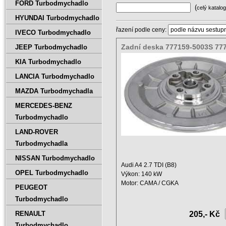
FORD Turbodmychadlo
(
celý katalog
HYUNDAI Turbodmychadlo
řazení podle ceny:
IVECO Turbodmychadlo
Zadní deska 777159-5003S 77
JEEP Turbodmychadlo
KIA Turbodmychadlo
LANCIA Turbodmychadlo
MAZDA Turbodmychadla
MERCEDES-BENZ
Turbodmychadlo
LAND-ROVER
Turbodmychadla
NISSAN Turbodmychadlo
Audi A4 2.7 TDI (B8)
OPEL Turbodmychadlo
Výkon: 140 kW
Motor: CAMA / CGKA
PEUGEOT
Zdvihový objem: 2698 ccm ...
Turbodmychadlo
RENAULT
205,- Kč
Turbodmychadlo