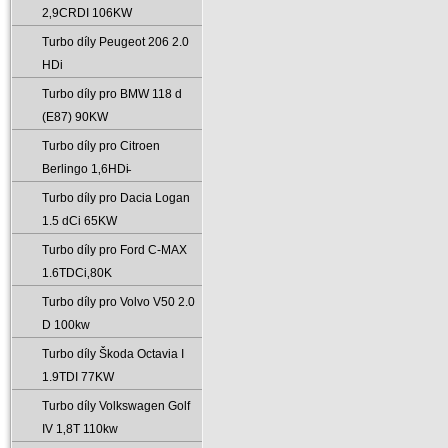
2‚9CRDI 106KW
Turbo díly Peugeot 206 2.0
HDi
Turbo díly pro BMW 118 d
(E87) 90KW
Turbo díly pro Citroen
Berlingo 1‚6HDi̵
Turbo díly pro Dacia Logan
1.5 dCi 65KW
Turbo díly pro Ford C-MAX
1.6TDCi‚80K
Turbo díly pro Volvo V50 2.0
D 100kw
Turbo díly Škoda Octavia I
1.9TDI 77KW
Turbo díly Volkswagen Golf
IV 1‚8T 110kw