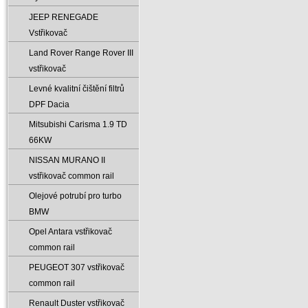
JEEP RENEGADE
Vstřikovač
Land Rover Range Rover III
vstřikovač
Levné kvalitní čištění filtrů
DPF Dacia
Mitsubishi Carisma 1.9 TD
66KW
NISSAN MURANO II
vstřikovač common rail
Olejové potrubí pro turbo
BMW
Opel Antara vstřikovač
common rail
PEUGEOT 307 vstřikovač
common rail
Renault Duster vstřikovač