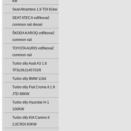
Kw
Seat Alhambra 1‚9 TDI 81kw
SEAT ATECA vstřikovač
common rail diesel
ŠKODA KAROQ vstřikovač
common rail
TOYOTA AURIS vstřikovač
common rail
Turbo díly Audi A3 1.8
TFSI‚06J145701R
Turbo díly BMW 116d
Turbo díly Fiat Croma II 1.9
JTD 88KW
Turbo díly Hyundai H-1
100KW
Turbo díly KIA Carens II
2‚0CRDI 83KW