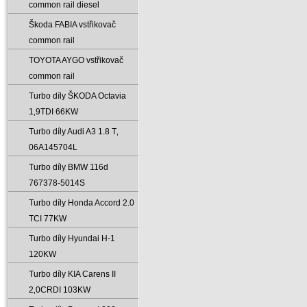
common rail diesel
Škoda FABIA vstřikovač
common rail
TOYOTA AYGO vstřikovač
common rail
Turbo díly ŠKODA Octavia
1‚9TDI 66KW
Turbo díly Audi A3 1.8 T‚
06A145704L
Turbo díly BMW 116d
767378-5014S
Turbo díly Honda Accord 2.0
TCI 77KW
Turbo díly Hyundai H-1
120KW
Turbo díly KIA Carens II
2‚0CRDI 103KW