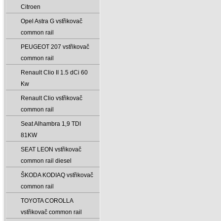
Citroen
Opel Astra G vstřikovač
common rail
PEUGEOT 207 vstřikovač
common rail
Renault Clio II 1.5 dCi 60
Kw
Renault Clio vstřikovač
common rail
Seat Alhambra 1‚9 TDI
81KW
SEAT LEON vstřikovač
common rail diesel
ŠKODA KODIAQ vstřikovač
common rail
TOYOTA COROLLA
vstřikovač common rail