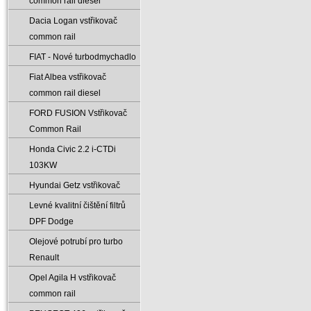
common rail diesel
Dacia Logan vstřikovač
common rail
FIAT - Nové turbodmychadlo
Fiat Albea vstřikovač
common rail diesel
FORD FUSION Vstřikovač
Common Rail
Honda Civic 2.2 i-CTDi
103KW
Hyundai Getz vstřikovač
Levné kvalitní čištění filtrů
DPF Dodge
Olejové potrubí pro turbo
Renault
Opel Agila H vstřikovač
common rail