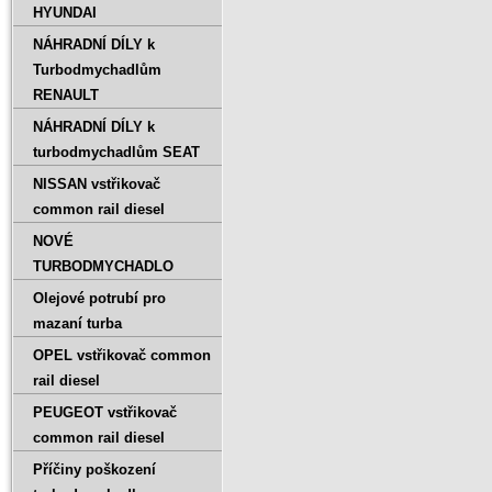
HYUNDAI
NÁHRADNÍ DÍLY k
Turbodmychadlům
RENAULT
NÁHRADNÍ DÍLY k
turbodmychadlům SEAT
NISSAN vstřikovač
common rail diesel
NOVÉ
TURBODMYCHADLO
Olejové potrubí pro
mazaní turba
OPEL vstřikovač common
rail diesel
PEUGEOT vstřikovač
common rail diesel
Příčiny poškození