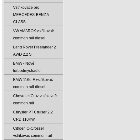
Vstřikovače pro
MERCEDES-BENZ A-
CLASS
VW AMAROK vstřikovač
common rail diesel
Land Rover Freelander 2
AWD 2‚2 S
BMW - Nové
turbodmychadlo
BMW 116d E vstřikovač
common rail diesel
Chevrolet Cruz vstřikovač
common rail
Chrysler PT Cruiser 2.2
CRD 110KW
Citroen C-Crosser
vstřikovač common rail