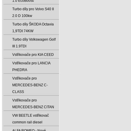
1.0 EcoBoost̵
Turbo díly pro Volvo S40 II
2.0 D 100kw
Turbo díly ŠKODA Octavia
1‚9TDI 74KW
Turbo díly Volkswagen Golf
III 1.9TDI
Vstřikovače pro KIA CEED
Vstřikovače pro LANCIA
PHEDRA
Vstřikovače pro
MERCEDES-BENZ C-
CLASS
Vstřikovače pro
MERCEDES-BENZ CITAN
VW BEETLE vstřikovač
common rail diesel
ALFA ROMEO - Nové