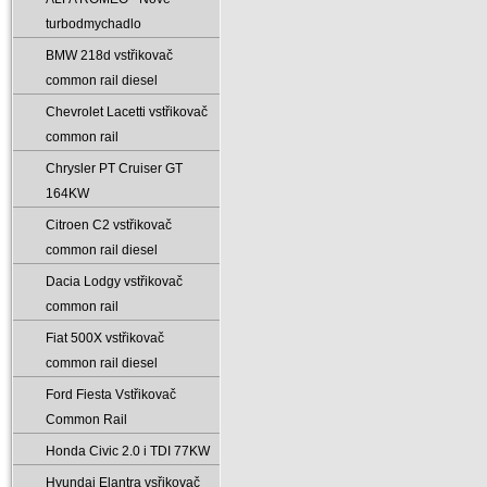
turbodmychadlo
BMW 218d vstřikovač
common rail diesel
Chevrolet Lacetti vstřikovač
common rail
Chrysler PT Cruiser GT
164KW
Citroen C2 vstřikovač
common rail diesel
Dacia Lodgy vstřikovač
common rail
Fiat 500X vstřikovač
common rail diesel
Ford Fiesta Vstřikovač
Common Rail
Honda Civic 2.0 i TDI 77KW
Hyundai Elantra vsřikovač