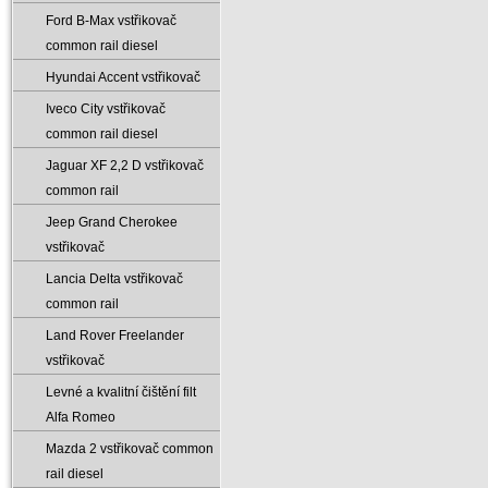
Ford B-Max vstřikovač
common rail diesel
Hyundai Accent vstřikovač
Iveco City vstřikovač
common rail diesel
Jaguar XF 2‚2 D vstřikovač
common rail
Jeep Grand Cherokee
vstřikovač
Lancia Delta vstřikovač
common rail
Land Rover Freelander
vstřikovač
Levné a kvalitní čištění filt
Alfa Romeo
Mazda 2 vstřikovač common
rail diesel