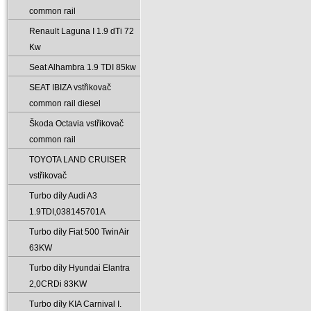
common rail
Renault Laguna I 1.9 dTi 72
Kw
Seat Alhambra 1.9 TDI 85kw
SEAT IBIZA vstřikovač
common rail diesel
Škoda Octavia vstřikovač
common rail
TOYOTA LAND CRUISER
vstřikovač
Turbo díly Audi A3
1.9TDI‚038145701A
Turbo díly Fiat 500 TwinAir
63KW
Turbo díly Hyundai Elantra
2‚0CRDi 83KW
Turbo díly KIA Carnival I.