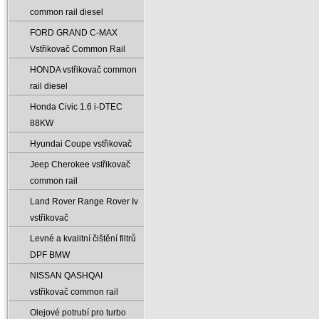
common rail diesel
FORD GRAND C-MAX
Vstřikovač Common Rail
HONDA vstřikovač common
rail diesel
Honda Civic 1.6 i-DTEC
88KW
Hyundai Coupe vstřikovač
Jeep Cherokee vstřikovač
common rail
Land Rover Range Rover Iv
vstřikovač
Levné a kvalitní čištění filtrů
DPF BMW
NISSAN QASHQAI
vstřikovač common rail
Olejové potrubí pro turbo