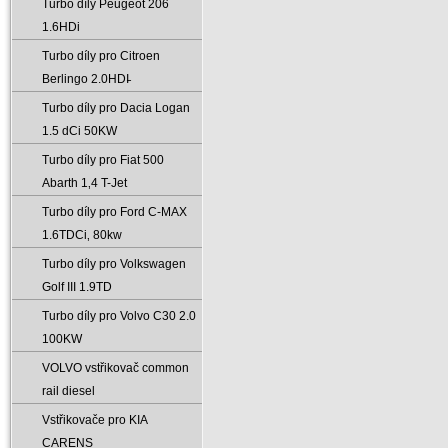
Turbo díly Peugeot 206
1.6HDi
Turbo díly pro Citroen
Berlingo 2.0HDI̵
Turbo díly pro Dacia Logan
1.5 dCi 50KW
Turbo díly pro Fiat 500
Abarth 1‚4 T-Jet
Turbo díly pro Ford C-MAX
1.6TDCi‚ 80kw
Turbo díly pro Volkswagen
Golf III 1.9TD
Turbo díly pro Volvo C30 2.0
100KW
VOLVO vstřikovač common
rail diesel
Vstřikovače pro KIA
CARENS