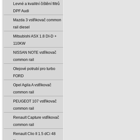
Levné a kvalitní čištění filtrů
DPF Audi
Mazda 3 vstřikovač common
rail diesel
Mitsubishi ASX 1.8 DI-D +
110KW
NISSAN NOTE vstřikovač
common rail
Olejové potrubí pro turbo
FORD
Opel Agila A vstřikovač
common rail
PEUGEOT 107 vstřikovač
common rail
Renault Capture vstřikovač
common rail
Renault Clio II 1.5 dCi 48