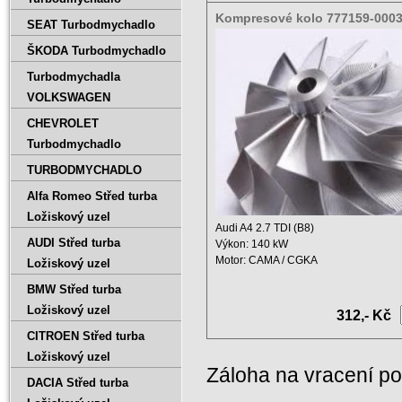
Kompresové kolo 777159-0003
SEAT Turbodmychadlo
0002
ŠKODA Turbodmychadlo
Turbodmychadla
VOLKSWAGEN
CHEVROLET
Turbodmychadlo
TURBODMYCHADLO
Alfa Romeo Střed turba
Ložiskový uzel
Audi A4 2.7 TDI (B8)
AUDI Střed turba
Výkon: 140 kW
Motor: CAMA / CGKA
Ložiskový uzel
Zdvihový objem: 2698 ccm ...
BMW Střed turba
Ložiskový uzel
312,- Kč
CITROEN Střed turba
Ložiskový uzel
Záloha na vracení p
DACIA Střed turba