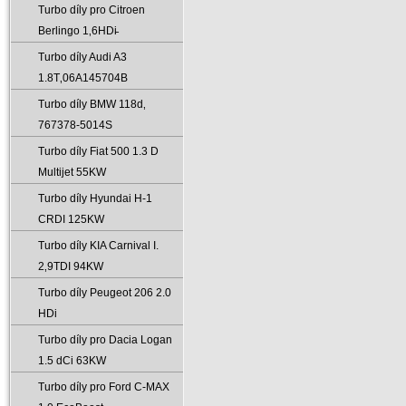
Turbo díly pro Citroen
Berlingo 1‚6HDi̵
Turbo díly Audi A3
1.8T‚06A145704B
Turbo díly BMW 118d‚
767378-5014S
Turbo díly Fiat 500 1.3 D
Multijet 55KW
Turbo díly Hyundai H-1
CRDI 125KW
Turbo díly KIA Carnival I.
2‚9TDI 94KW
Turbo díly Peugeot 206 2.0
HDi
Turbo díly pro Dacia Logan
1.5 dCi 63KW
Turbo díly pro Ford C-MAX