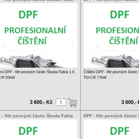
 TDI CR 55kW
1.4 TDI CR 77kW
ění DPF - filtr pevných částic Škoda Fabia 1.6
Čištění DPF - filtr pevných části
 CR 55kW
TDI CR 77kW
 čištění DPF a ...
Ceník čištění DPF a ...
3 600,- Kč
3 600,-
 - filtr pevných částic Škoda Fabia
DPF - filtr pevných částic
 TDI CR 66kW
1.4 TDI CR 55kW