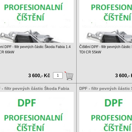
ění DPF - filtr pevných částic Škoda Fabia 1.4
Čištění DPF - filtr pevných části
 CR 66kW
TDI CR 55kW
 čištění DPF a ...
Ceník čištění DPF a ...
3 600,- Kč
3 600,-
 - filtr pevných částic Škoda Fabia
DPF - filtr pevných částic
 TDI 59kW
1.4 TDI 51kW