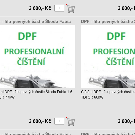
3 600,- Kč
3 600,-
 - filtr pevných částic Škoda Fabia
DPF - filtr pevných částic
 TDI CR 77kW
1.6 TDI CR 66kW
ění DPF - filtr pevných částic Škoda Fabia 1.6
Čištění DPF - filtr pevných části
 CR 77kW
TDI CR 66kW
 čištění DPF a ...
Ceník čištění DPF a ...
3 600,- Kč
3 600,-
 - filtr pevných částic Škoda Fabia
DPF - filtr pevných částic