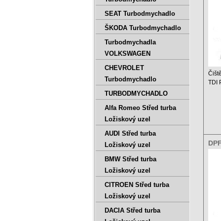
SEAT Turbodmychadlo
ŠKODA Turbodmychadlo
Turbodmychadla
VOLKSWAGEN
CHEVROLET
Čišt
Turbodmychadlo
TDI
TURBODMYCHADLO
Ceník
Alfa Romeo Střed turba
Ložiskový uzel
AUDI Střed turba
DPF
Ložiskový uzel
1.9
BMW Střed turba
Ložiskový uzel
CITROEN Střed turba
Ložiskový uzel
DACIA Střed turba