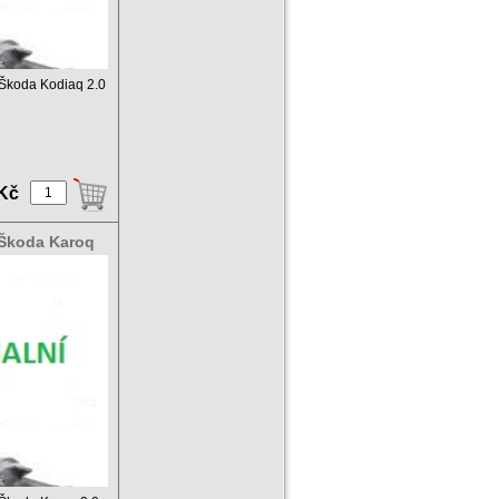
c Škoda Kodiaq 2.0
 Kč
c Škoda Karoq