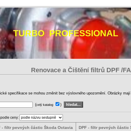
TURBO PROFESSIONAL
Renovace a Čištění filtrů DPF /F
ické specifikace se mohou změnit bez výslovného upozornění. Obrázky mají p
(
)
celý katalog
 podle ceny:
 - filtr pevných částic Škoda Octavia
DPF - filtr pevných částic