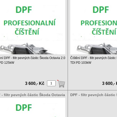
 TDI PD 125kW
2.0 TDI PD 103kW
ění DPF - filtr pevných částic Škoda Octavia 2.0
Čištění DPF - filtr pevných části
 PD 125kW
TDI PD 103kW
 čištění DPF a ...
Ceník čištění DPF a ...
3 600,- Kč
3 600,-
 - filtr pevných částic Škoda Octavia
DPF - filtr pevných částic
 TDI PD 103kW
2.0 TDI CR 81kW