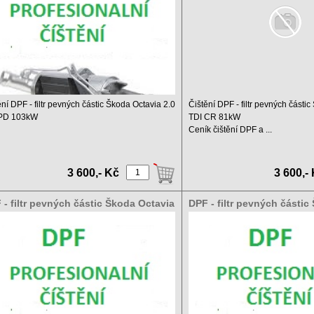
ění DPF - filtr pevných částic Škoda Octavia 2.0
Čištění DPF - filtr pevných části
 PD 103kW
TDI CR 81kW
Ceník čištění DPF a ...
 čištění DPF a ...
3 600,- Kč
3 600,-
 - filtr pevných částic Škoda Octavia
DPF - filtr pevných části
 TDI PD 77kW
2.0 TDI CR 140kW