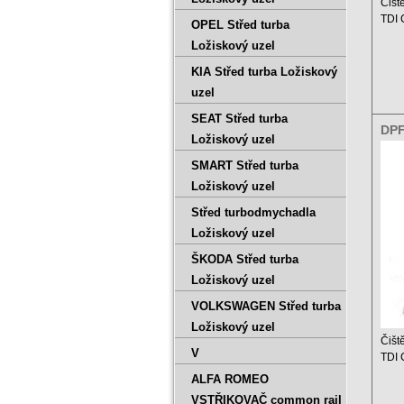
Čišt
TDI
OPEL Střed turba
Ložiskový uzel
Ceník
KIA Střed turba Ložiskový
uzel
SEAT Střed turba
DPF
Ložiskový uzel
1.6
SMART Střed turba
Ložiskový uzel
Střed turbodmychadla
Ložiskový uzel
ŠKODA Střed turba
Ložiskový uzel
VOLKSWAGEN Střed turba
Ložiskový uzel
Čišt
V
TDI
ALFA ROMEO
Ceník
VSTŘIKOVAČ common rail