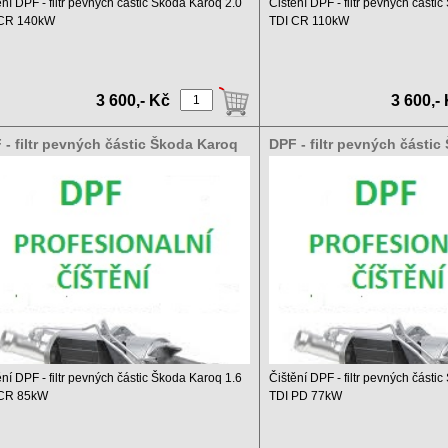
ění DPF - filtr pevných částic Škoda Karoq 2.0
Čištění DPF - filtr pevných části
 CR 140kW
TDI CR 110kW
 čištění DPF a ...
Ceník čištění DPF a ...
3 600,- Kč
3 600,-
 - filtr pevných částic Škoda Karoq
DPF - filtr pevných částic
 TDI CR 85kW
1.9 TDI PD 77kW
ění DPF - filtr pevných částic Škoda Karoq 1.6
Čištění DPF - filtr pevných části
 CR 85kW
TDI PD 77kW
 čištění DPF a ...
Ceník čištění DPF a ...