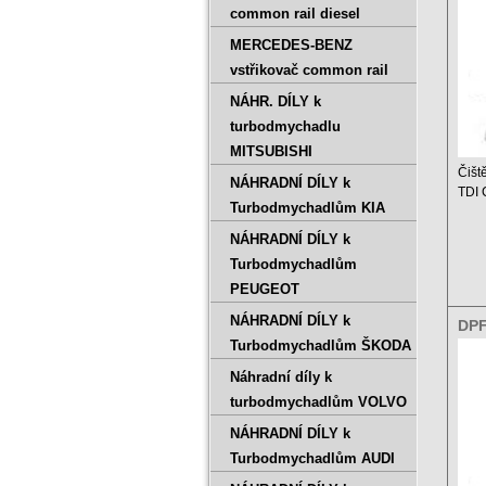
common rail diesel
MERCEDES-BENZ
vstřikovač common rail
NÁHR. DÍLY k
turbodmychadlu
MITSUBISHI
Čišt
NÁHRADNÍ DÍLY k
TDI
Turbodmychadlům KIA
Ceník
NÁHRADNÍ DÍLY k
Turbodmychadlům
PEUGEOT
NÁHRADNÍ DÍLY k
DPF
1.4
Turbodmychadlům ŠKODA
Náhradní díly k
turbodmychadlům VOLVO
NÁHRADNÍ DÍLY k
Turbodmychadlům AUDI