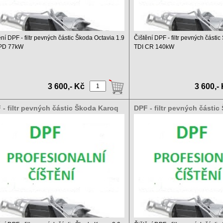
ění DPF - filtr pevných částic Škoda Octavia 1.9
Čištění DPF - filtr pevných části
 PD 77kW
TDI CR 140kW
 čištění DPF a ...
Ceník čištění DPF a ...
3 600,- Kč
3 600,-
 - filtr pevných částic Škoda Karoq
DPF - filtr pevných části
 TDI CR 140kW
2.0 TDI CR 110kW