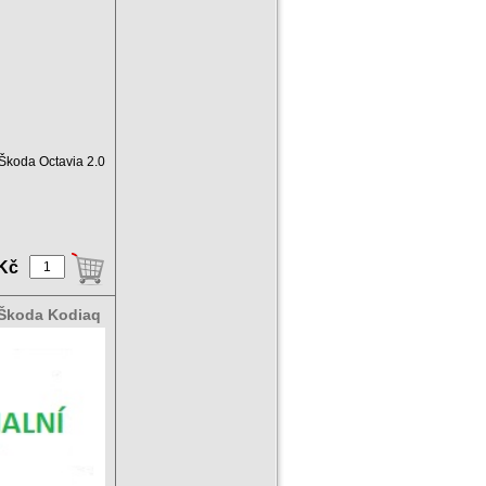
c Škoda Octavia 2.0
 Kč
c Škoda Kodiaq