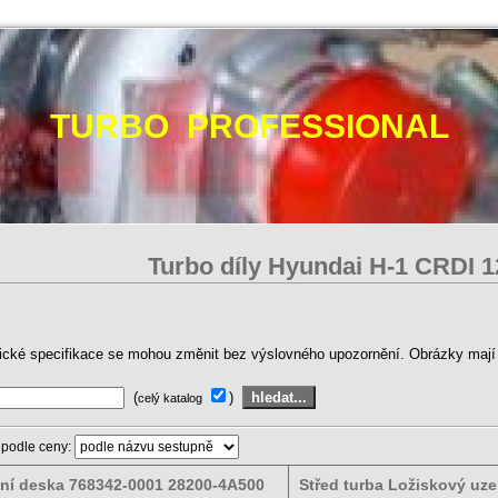
TURBO PROFESSIONAL
Turbo díly Hyundai H-1 CRDI
ické specifikace se mohou změnit bez výslovného upozornění. Obrázky mají p
(
)
celý katalog
 podle ceny:
ní deska 768342-0001 28200-4A500
Střed turba Ložiskový uze