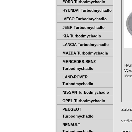
FORD Turbodmychadlo
HYUNDAI Turbodmychadlo
IVECO Turbodmychadlo
JEEP Turbodmychadlo
KIA Turbodmychadlo
LANCIA Turbodmychadlo
MAZDA Turbodmychadla
MERCEDES-BENZ
Hyun
Turbodmychadlo
Výko
Moto
LAND-ROVER
Zdvi
Turbodmychadla
NISSAN Turbodmychadlo
OPEL Turbodmychadlo
PEUGEOT
Záloh
Turbodmychadlo
vstři
RENAULT
Turbodmychadlo