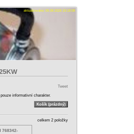
aktualizováno: 05.08.2026 19:18:08
 125KW
Tweet
ouze informativní charakter.
celkem 2 položky
l 768342-