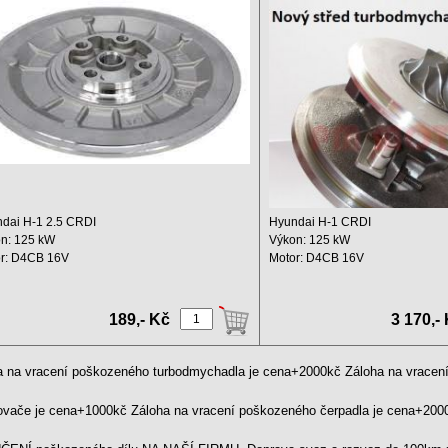
5001S 768342-0001
dai H-1 2.5 CRDI
Hyundai H-1 CRDI
n: 125 kW
Výkon: 125 kW
r: D4CB 16V
Motor: D4CB 16V
hový objem: 2497 ccm ...
Zdvihový objem: 2497 ccm
Rok ...
189,- Kč
3 170,-
a na vracení poškozeného turbodmychadla je cena+2000kč Záloha na vrace
kovače je cena+1000kč Záloha na vracení poškozeného čerpadla je cena+20