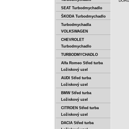
DORUČ
SEAT Turbodmychadlo
ŠKODA Turbodmychadlo
Turbodmychadla
VOLKSWAGEN
CHEVROLET
Turbodmychadlo
TURBODMYCHADLO
Alfa Romeo Střed turba
Ložiskový uzel
AUDI Střed turba
Ložiskový uzel
BMW Střed turba
Ložiskový uzel
CITROEN Střed turba
Ložiskový uzel
DACIA Střed turba