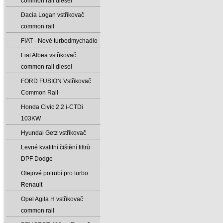
common rail diesel
Dacia Logan vstřikovač
common rail
FIAT - Nové turbodmychadlo
Fiat Albea vstřikovač
common rail diesel
FORD FUSION Vstřikovač
Common Rail
Honda Civic 2.2 i-CTDi
103KW
Hyundai Getz vstřikovač
Levné kvalitní čištění filtrů
DPF Dodge
Olejové potrubí pro turbo
Renault
Opel Agila H vstřikovač
common rail