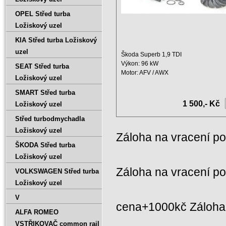
OPEL Střed turba
Ložiskový uzel
KIA Střed turba Ložiskový
uzel
Škoda Superb 1,9 TDI
Výkon: 96 kW
SEAT Střed turba
Motor: AFV / AWX
Ložiskový uzel
Zdvihový objem: 1896 ccm ...
SMART Střed turba
1 500,- Kč
Ložiskový uzel
Střed turbodmychadla
Ložiskový uzel
Záloha na vracení p
ŠKODA Střed turba
Ložiskový uzel
Záloha na vracení p
VOLKSWAGEN Střed turba
Ložiskový uzel
V
cena+1000kč Záloha 
ALFA ROMEO
VSTŘIKOVAČ common rail