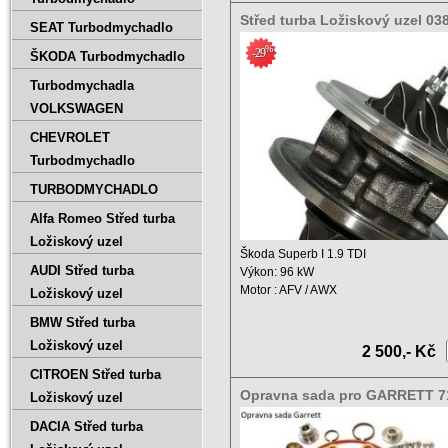
Střed turba Ložiskový uzel 0
SEAT Turbodmychadlo
038145702GX
%
-29
ŠKODA Turbodmychadlo
Turbodmychadla
VOLKSWAGEN
CHEVROLET
Turbodmychadlo
TURBODMYCHADLO
Alfa Romeo Střed turba
Ložiskový uzel
Škoda Superb I 1.9 TDI
AUDI Střed turba
Výkon: 96 kW
Motor : AFV / AWX
Ložiskový uzel
Zdvihový objem: 1896 ccm ...
BMW Střed turba
Ložiskový uzel
2 500,- Kč
CITROEN Střed turba
Opravna sada pro GARRETT 7
Ložiskový uzel
0003 717858-0002
DACIA Střed turba