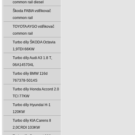
common rail diesel
Škoda FABIA vstřikovač
common rail
TOYOTA AYGO vstřikovač
common rail
Turbo díly ŠKODA Octavia
1‚9TDI 66KW
Turbo díly Audi A3 1.8 T‚
06A145704L
Turbo díly BMW 116d
767378-5014S
Turbo díly Honda Accord 2.0
TCI 77KW
Turbo díly Hyundai H-1
120KW
Turbo díly KIA Carens II
2‚0CRDI 103KW