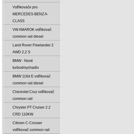
Vstřikovače pro
MERCEDES-BENZ A-
CLASS
VW AMAROK vstřikovač
common rail diesel
Land Rover Freelander 2
AWD 2‚2 S
BMW - Nové
turbodmychadlo
BMW 116d E vstřikovač
common rail diesel
Chevrolet Cruz vstřikovač
common rail
Chrysler PT Cruiser 2.2
CRD 110KW
Citroen C-Crosser
vstřikovač common rail