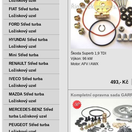
Ložiskový uzel
FIAT Střed turba
Ložiskový uzel
FORD Střed turba
Ložiskový uzel
HYUNDAI Střed turba
Ložiskový uzel
Škoda Superb 1,9 TDI
Mini Střed turba
Výkon: 96 kW
RENAULT Střed turba
Motor: AFV / AWX
Zdvihový objem: 1896 ccm ...
Ložiskový uzel
IVECO Střed turba
493,- Kč
Ložiskový uzel
MAZDA Střed turba
Kompletní opravna sada GAR
717858-9009S 717858-5008S
Ložiskový uzel
%
-50
MERCEDES-BENZ Střed
turba Ložiskový uzel
PEUGEOT Střed turba
Ložiskový uzel