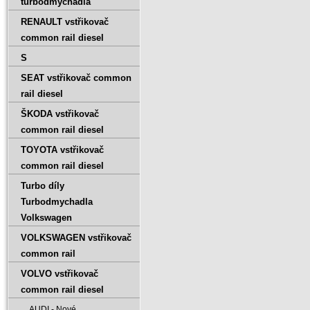
turbodmychadla
RENAULT vstřikovač
common rail diesel
S
SEAT vstřikovač common
rail diesel
ŠKODA vstřikovač
common rail diesel
TOYOTA vstřikovač
common rail diesel
Turbo díly
Turbodmychadla
Volkswagen
VOLKSWAGEN vstřikovač
common rail
VOLVO vstřikovač
common rail diesel
AUDI - Nové