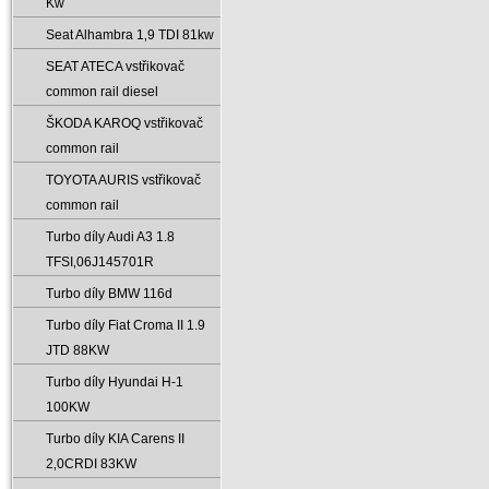
Kw
Seat Alhambra 1‚9 TDI 81kw
SEAT ATECA vstřikovač
common rail diesel
ŠKODA KAROQ vstřikovač
common rail
TOYOTA AURIS vstřikovač
common rail
Turbo díly Audi A3 1.8
TFSI‚06J145701R
Turbo díly BMW 116d
Turbo díly Fiat Croma II 1.9
JTD 88KW
Turbo díly Hyundai H-1
100KW
Turbo díly KIA Carens II
2‚0CRDI 83KW