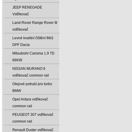
JEEP RENEGADE
Vstřikovač
Land Rover Range Rover III
vstřikovač
Levné kvalitní čištění filtrů
DPF Dacia
Mitsubishi Carisma 1.9 TD
66KW
NISSAN MURANO II
vstřikovač common rail
Olejové potrubí pro turbo
BMW
Opel Antara vstřikovač
common rail
PEUGEOT 307 vstřikovač
common rail
Renault Duster vstřikovač