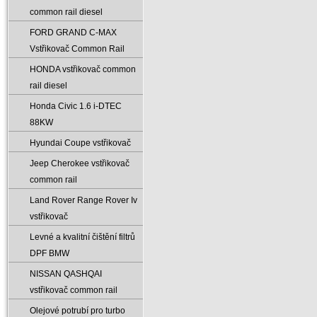
common rail diesel
FORD GRAND C-MAX
Vstřikovač Common Rail
HONDA vstřikovač common
rail diesel
Honda Civic 1.6 i-DTEC
88KW
Hyundai Coupe vstřikovač
Jeep Cherokee vstřikovač
common rail
Land Rover Range Rover Iv
vstřikovač
Levné a kvalitní čištění filtrů
DPF BMW
NISSAN QASHQAI
vstřikovač common rail
Olejové potrubí pro turbo