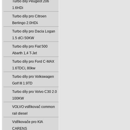
Turbo díly Peugeot 206
1.6HDi
Turbo díly pro Citroen
Berlingo 2.0HDI̵
Turbo díly pro Dacia Logan
1.5 dCi 50KW
Turbo díly pro Fiat 500
Abarth 1‚4 T-Jet
Turbo díly pro Ford C-MAX
1.6TDCi‚ 80kw
Turbo díly pro Volkswagen
Golf III 1.9TD
Turbo díly pro Volvo C30 2.0
100KW
VOLVO vstřikovač common
rail diesel
Vstřikovače pro KIA
CARENS