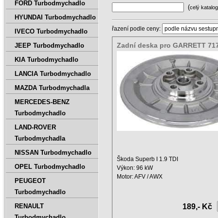
FORD Turbodmychadlo
(
celý katalog
HYUNDAI Turbodmychadlo
řazení podle ceny:
IVECO Turbodmychadlo
Zadní deska pro GARRETT 71
JEEP Turbodmychadlo
717858-0002
KIA Turbodmychadlo
LANCIA Turbodmychadlo
MAZDA Turbodmychadla
MERCEDES-BENZ
Turbodmychadlo
LAND-ROVER
Turbodmychadla
NISSAN Turbodmychadlo
Škoda Superb I 1.9 TDI
OPEL Turbodmychadlo
Výkon: 96 kW
Motor: AFV / AWX
PEUGEOT
Zdvihový objem: 1896 ccm ...
Turbodmychadlo
RENAULT
189,- Kč
Turbodmychadlo