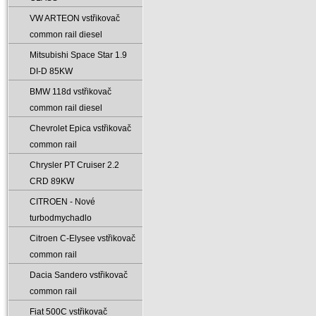
VW ARTEON vstřikovač
common rail diesel
Mitsubishi Space Star 1.9
DI-D 85KW
BMW 118d vstřikovač
common rail diesel
Chevrolet Epica vstřikovač
common rail
Chrysler PT Cruiser 2.2
CRD 89KW
CITROEN - Nové
turbodmychadlo
Citroen C-Elysee vstřikovač
common rail
Dacia Sandero vstřikovač
common rail
Fiat 500C vstřikovač