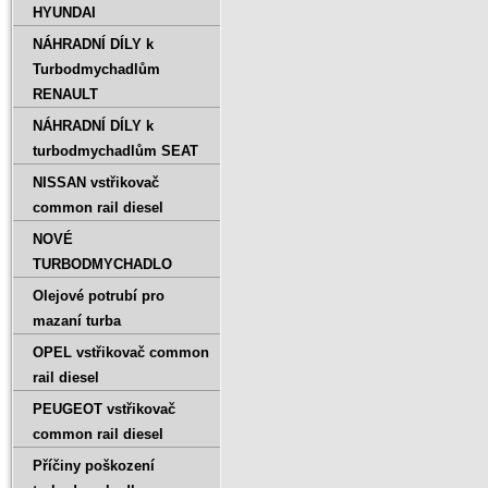
HYUNDAI
NÁHRADNÍ DÍLY k
Turbodmychadlům
RENAULT
NÁHRADNÍ DÍLY k
turbodmychadlům SEAT
NISSAN vstřikovač
common rail diesel
NOVÉ
TURBODMYCHADLO
Olejové potrubí pro
mazaní turba
OPEL vstřikovač common
rail diesel
PEUGEOT vstřikovač
common rail diesel
Příčiny poškození