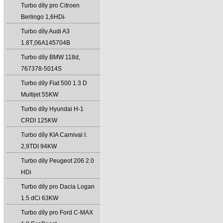
Turbo díly pro Citroen
Berlingo 1‚6HDi̵
Turbo díly Audi A3
1.8T‚06A145704B
Turbo díly BMW 118d‚
767378-5014S
Turbo díly Fiat 500 1.3 D
Multijet 55KW
Turbo díly Hyundai H-1
CRDI 125KW
Turbo díly KIA Carnival I.
2‚9TDI 94KW
Turbo díly Peugeot 206 2.0
HDi
Turbo díly pro Dacia Logan
1.5 dCi 63KW
Turbo díly pro Ford C-MAX