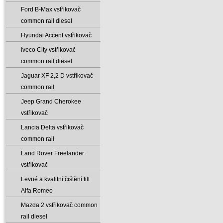
Ford B-Max vstřikovač
common rail diesel
Hyundai Accent vstřikovač
Iveco City vstřikovač
common rail diesel
Jaguar XF 2‚2 D vstřikovač
common rail
Jeep Grand Cherokee
vstřikovač
Lancia Delta vstřikovač
common rail
Land Rover Freelander
vstřikovač
Levné a kvalitní čištění filt
Alfa Romeo
Mazda 2 vstřikovač common
rail diesel