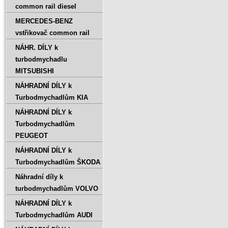
common rail diesel
MERCEDES-BENZ
vstřikovač common rail
NÁHR. DÍLY k
turbodmychadlu
MITSUBISHI
NÁHRADNÍ DÍLY k
Turbodmychadlům KIA
NÁHRADNÍ DÍLY k
Turbodmychadlům
PEUGEOT
NÁHRADNÍ DÍLY k
Turbodmychadlům ŠKODA
Náhradní díly k
turbodmychadlům VOLVO
NÁHRADNÍ DÍLY k
Turbodmychadlům AUDI