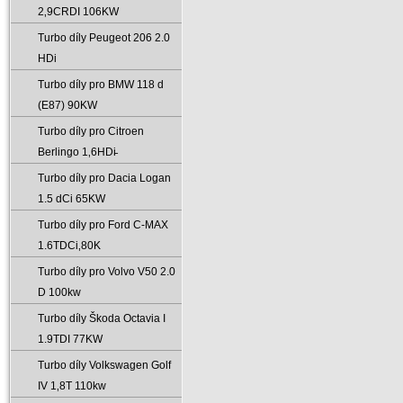
2‚9CRDI 106KW
Turbo díly Peugeot 206 2.0
HDi
Turbo díly pro BMW 118 d
(E87) 90KW
Turbo díly pro Citroen
Berlingo 1‚6HDi̵
Turbo díly pro Dacia Logan
1.5 dCi 65KW
Turbo díly pro Ford C-MAX
1.6TDCi‚80K
Turbo díly pro Volvo V50 2.0
D 100kw
Turbo díly Škoda Octavia I
1.9TDI 77KW
Turbo díly Volkswagen Golf
IV 1‚8T 110kw