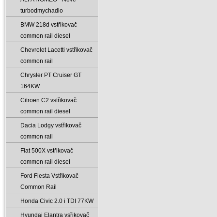
turbodmychadlo
BMW 218d vstřikovač
common rail diesel
Chevrolet Lacetti vstřikovač
common rail
Chrysler PT Cruiser GT
164KW
Citroen C2 vstřikovač
common rail diesel
Dacia Lodgy vstřikovač
common rail
Fiat 500X vstřikovač
common rail diesel
Ford Fiesta Vstřikovač
Common Rail
Honda Civic 2.0 i TDI 77KW
Hyundai Elantra vsřikovač