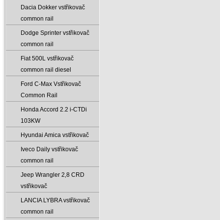
Dacia Dokker vstřikovač
common rail
Dodge Sprinter vstřikovač
common rail
Fiat 500L vstřikovač
common rail diesel
Ford C-Max Vstřikovač
Common Rail
Honda Accord 2.2 i-CTDi
103KW
Hyundai Amica vstřikovač
Iveco Daily vstřikovač
common rail
Jeep Wrangler 2‚8 CRD
vstřikovač
LANCIA LYBRA vstřikovač
common rail