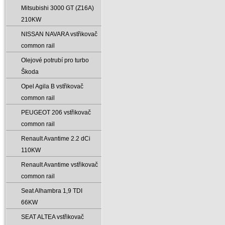
Mitsubishi 3000 GT (Z16A)
210KW
NISSAN NAVARA vstřikovač
common rail
Olejové potrubí pro turbo
Škoda
Opel Agila B vstřikovač
common rail
PEUGEOT 206 vstřikovač
common rail
Renault Avantime 2.2 dCi
110KW
Renault Avantime vstřikovač
common rail
Seat Alhambra 1‚9 TDI
66KW
SEAT ALTEA vstřikovač