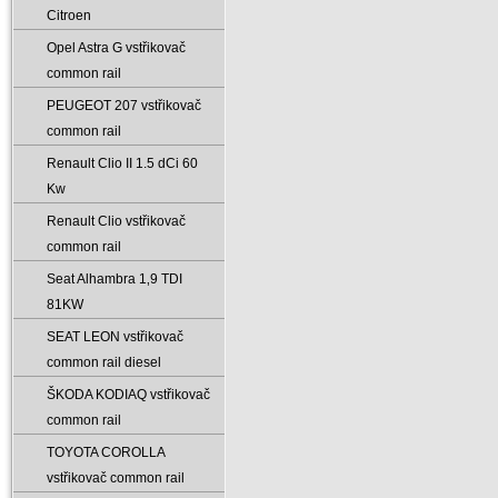
Citroen
Opel Astra G vstřikovač
common rail
PEUGEOT 207 vstřikovač
common rail
Renault Clio II 1.5 dCi 60
Kw
Renault Clio vstřikovač
common rail
Seat Alhambra 1‚9 TDI
81KW
SEAT LEON vstřikovač
common rail diesel
ŠKODA KODIAQ vstřikovač
common rail
TOYOTA COROLLA
vstřikovač common rail