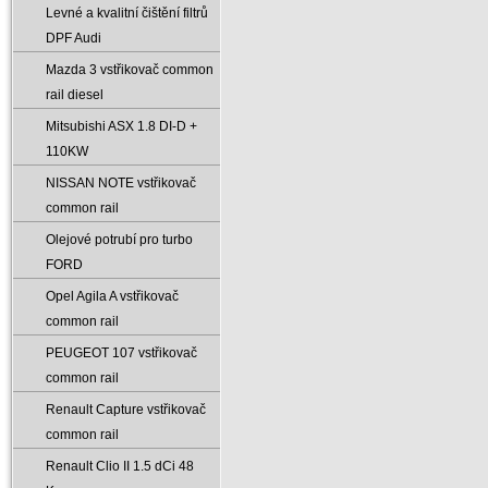
Levné a kvalitní čištění filtrů
DPF Audi
Mazda 3 vstřikovač common
rail diesel
Mitsubishi ASX 1.8 DI-D +
110KW
NISSAN NOTE vstřikovač
common rail
Olejové potrubí pro turbo
FORD
Opel Agila A vstřikovač
common rail
PEUGEOT 107 vstřikovač
common rail
Renault Capture vstřikovač
common rail
Renault Clio II 1.5 dCi 48