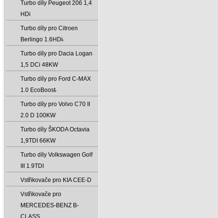
Turbo díly Peugeot 206 1‚4
HDi
Turbo díly pro Citroen
Berlingo 1.6HDi̵
Turbo díly pro Dacia Logan
1‚5 DCi 48KW
Turbo díly pro Ford C-MAX
1.0 EcoBoost̵
Turbo díly pro Volvo C70 II
2.0 D 100KW
Turbo díly ŠKODA Octavia
1‚9TDI 66KW
Turbo díly Volkswagen Golf
III 1.9TDI
Vstřikovače pro KIA CEE-D
Vstřikovače pro
MERCEDES-BENZ B-
CLASS