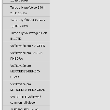
1.0 EcoBoost̵
Turbo díly pro Volvo S40 II
2.0 D 100kw
Turbo díly ŠKODA Octavia
1‚9TDI 74KW
Turbo díly Volkswagen Golf
III 1.9TDI
Vstřikovače pro KIA CEED
Vstřikovače pro LANCIA
PHEDRA
Vstřikovače pro
MERCEDES-BENZ C-
CLASS
Vstřikovače pro
MERCEDES-BENZ CITAN
VW BEETLE vstřikovač
common rail diesel
ALFA ROMEO - Nové