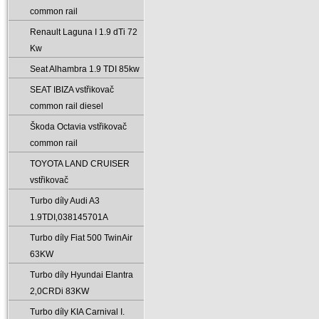
common rail
Renault Laguna I 1.9 dTi 72
Kw
Seat Alhambra 1.9 TDI 85kw
SEAT IBIZA vstřikovač
common rail diesel
Škoda Octavia vstřikovač
common rail
TOYOTA LAND CRUISER
vstřikovač
Turbo díly Audi A3
1.9TDI‚038145701A
Turbo díly Fiat 500 TwinAir
63KW
Turbo díly Hyundai Elantra
2‚0CRDi 83KW
Turbo díly KIA Carnival I.