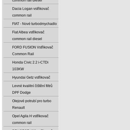
common rail diesel
Dacia Logan vstřikovač
common rail
FIAT - Nové turbodmychadlo
Fiat Albea vstřikovač
common rail diesel
FORD FUSION Vstřikovač
Common Rail
Honda Civic 2.2 i-CTDi
103KW
Hyundai Getz vstřikovač
Levné kvalitní čištění filtrů
DPF Dodge
Olejové potrubí pro turbo
Renault
Opel Agila H vstřikovač
common rail