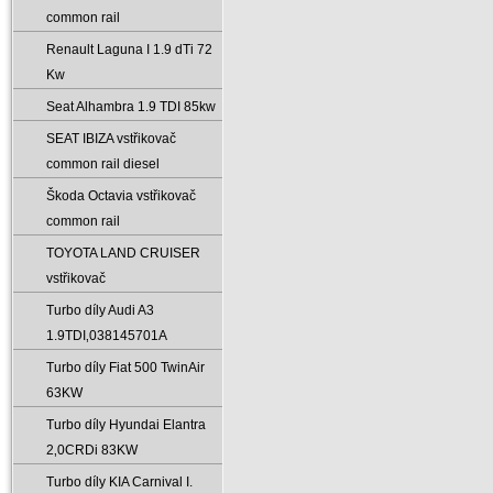
common rail
Renault Laguna I 1.9 dTi 72
Kw
Seat Alhambra 1.9 TDI 85kw
SEAT IBIZA vstřikovač
common rail diesel
Škoda Octavia vstřikovač
common rail
TOYOTA LAND CRUISER
vstřikovač
Turbo díly Audi A3
1.9TDI‚038145701A
Turbo díly Fiat 500 TwinAir
63KW
Turbo díly Hyundai Elantra
2‚0CRDi 83KW
Turbo díly KIA Carnival I.