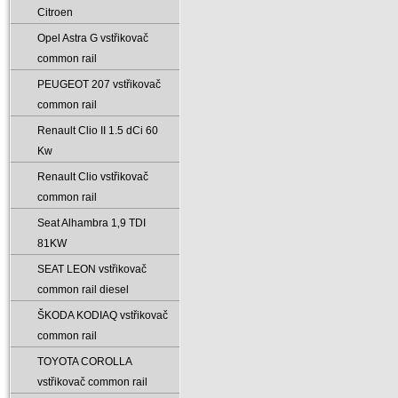
Citroen
Opel Astra G vstřikovač
common rail
PEUGEOT 207 vstřikovač
common rail
Renault Clio II 1.5 dCi 60
Kw
Renault Clio vstřikovač
common rail
Seat Alhambra 1‚9 TDI
81KW
SEAT LEON vstřikovač
common rail diesel
ŠKODA KODIAQ vstřikovač
common rail
TOYOTA COROLLA
vstřikovač common rail