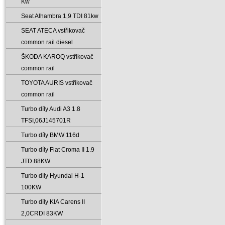
Kw
Seat Alhambra 1‚9 TDI 81kw
SEAT ATECA vstřikovač
common rail diesel
ŠKODA KAROQ vstřikovač
common rail
TOYOTA AURIS vstřikovač
common rail
Turbo díly Audi A3 1.8
TFSI‚06J145701R
Turbo díly BMW 116d
Turbo díly Fiat Croma II 1.9
JTD 88KW
Turbo díly Hyundai H-1
100KW
Turbo díly KIA Carens II
2‚0CRDI 83KW