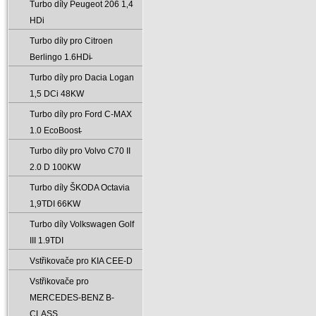
Turbo díly Peugeot 206 1‚4
HDi
Turbo díly pro Citroen
Berlingo 1.6HDi̵
Turbo díly pro Dacia Logan
1‚5 DCi 48KW
Turbo díly pro Ford C-MAX
1.0 EcoBoost̵
Turbo díly pro Volvo C70 II
2.0 D 100KW
Turbo díly ŠKODA Octavia
1‚9TDI 66KW
Turbo díly Volkswagen Golf
III 1.9TDI
Vstřikovače pro KIA CEE-D
Vstřikovače pro
MERCEDES-BENZ B-
CLASS