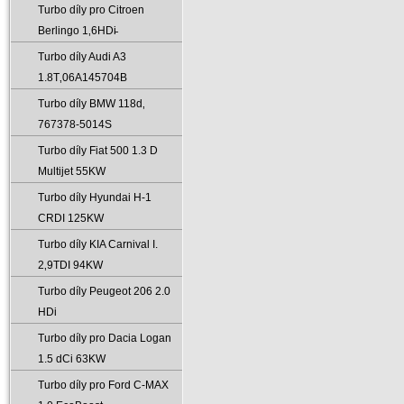
Turbo díly pro Citroen
Berlingo 1‚6HDi̵
Turbo díly Audi A3
1.8T‚06A145704B
Turbo díly BMW 118d‚
767378-5014S
Turbo díly Fiat 500 1.3 D
Multijet 55KW
Turbo díly Hyundai H-1
CRDI 125KW
Turbo díly KIA Carnival I.
2‚9TDI 94KW
Turbo díly Peugeot 206 2.0
HDi
Turbo díly pro Dacia Logan
1.5 dCi 63KW
Turbo díly pro Ford C-MAX