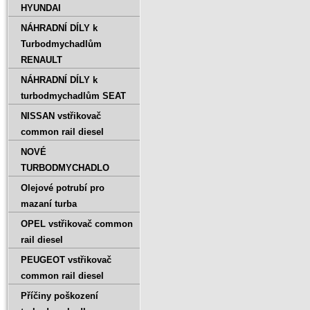
HYUNDAI
NÁHRADNÍ DÍLY k
Turbodmychadlům
RENAULT
NÁHRADNÍ DÍLY k
turbodmychadlům SEAT
NISSAN vstřikovač
common rail diesel
NOVÉ
TURBODMYCHADLO
Olejové potrubí pro
mazaní turba
OPEL vstřikovač common
rail diesel
PEUGEOT vstřikovač
common rail diesel
Příčiny poškození