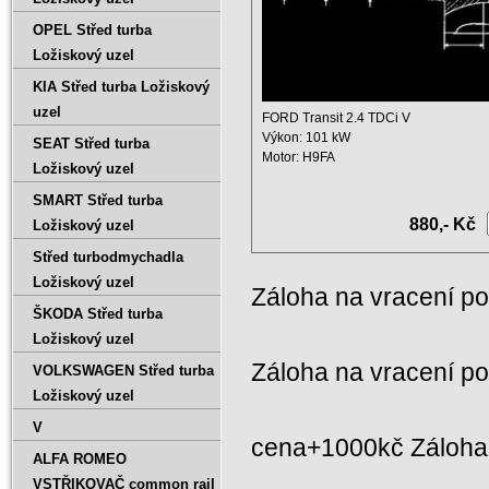
OPEL Střed turba
Ložiskový uzel
KIA Střed turba Ložiskový
uzel
FORD Transit 2.4 TDCi V
Výkon: 101 kW
SEAT Střed turba
Motor: H9FA
Ložiskový uzel
Zdvihový objem: 2402 ccm ...
SMART Střed turba
880,- Kč
Ložiskový uzel
Střed turbodmychadla
Ložiskový uzel
Záloha na vracení p
ŠKODA Střed turba
Ložiskový uzel
Záloha na vracení p
VOLKSWAGEN Střed turba
Ložiskový uzel
V
cena+1000kč Záloha 
ALFA ROMEO
VSTŘIKOVAČ common rail