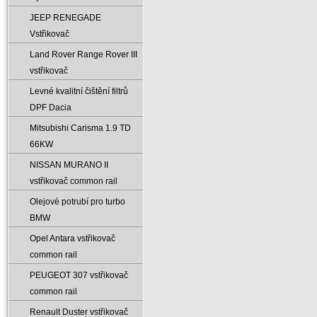
JEEP RENEGADE
Vstřikovač
Land Rover Range Rover III
vstřikovač
Levné kvalitní čištění filtrů
DPF Dacia
Mitsubishi Carisma 1.9 TD
66KW
NISSAN MURANO II
vstřikovač common rail
Olejové potrubí pro turbo
BMW
Opel Antara vstřikovač
common rail
PEUGEOT 307 vstřikovač
common rail
Renault Duster vstřikovač