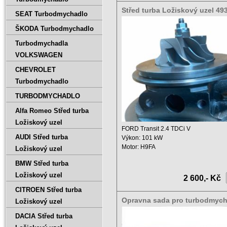
Střed turba Ložiskový uzel 49
SEAT Turbodmychadlo
49377-00500
ŠKODA Turbodmychadlo
Turbodmychadla
VOLKSWAGEN
CHEVROLET
Turbodmychadlo
TURBODMYCHADLO
Alfa Romeo Střed turba
Ložiskový uzel
FORD Transit 2.4 TDCi V
AUDI Střed turba
Výkon: 101 kW
Motor: H9FA
Ložiskový uzel
Zdvihový objem: 2402 ccm ...
BMW Střed turba
Ložiskový uzel
2 600,- Kč
CITROEN Střed turba
Opravna sada pro turbodmych
Ložiskový uzel
Transit 2.4 TDCi V 4C1Q6K682
DACIA Střed turba
49377-00510 101KW