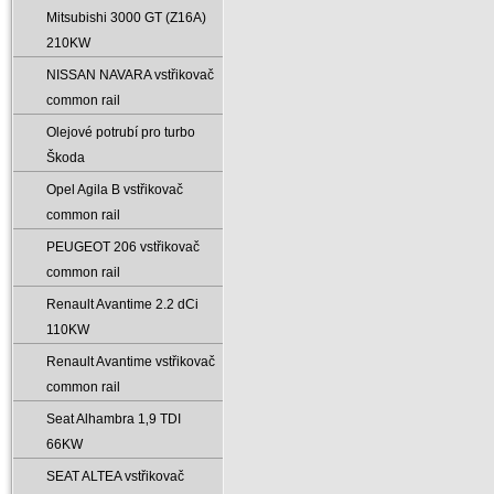
Mitsubishi 3000 GT (Z16A)
210KW
NISSAN NAVARA vstřikovač
common rail
Olejové potrubí pro turbo
Škoda
Opel Agila B vstřikovač
common rail
PEUGEOT 206 vstřikovač
common rail
Renault Avantime 2.2 dCi
110KW
Renault Avantime vstřikovač
common rail
Seat Alhambra 1‚9 TDI
66KW
SEAT ALTEA vstřikovač