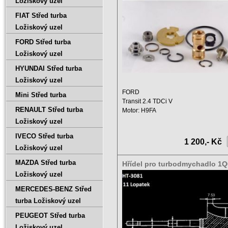
Ložiskový uzel
FIAT Střed turba
Ložiskový uzel
FORD Střed turba
Ložiskový uzel
HYUNDAI Střed turba
Ložiskový uzel
FORD
Mini Střed turba
Transit 2.4 TDCi V
RENAULT Střed turba
Motor: H9FA
Zdvihový objem: 2402 ccm
Ložiskový uzel
Výkon: 101 kW ...
IVECO Střed turba
1 200,- Kč
Ložiskový uzel
MAZDA Střed turba
Hřídel pro turbodmychadlo 1
49377-00510 49377-01541 493
Ložiskový uzel
HT-A3081
MERCEDES-BENZ Střed
turba Ložiskový uzel
PEUGEOT Střed turba
Ložiskový uzel