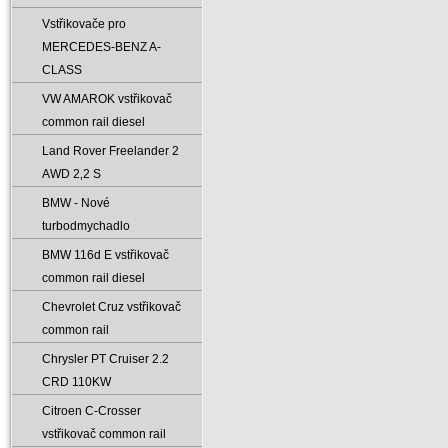
Vstřikovače pro
MERCEDES-BENZ A-
CLASS
VW AMAROK vstřikovač
common rail diesel
Land Rover Freelander 2
AWD 2‚2 S
BMW - Nové
turbodmychadlo
BMW 116d E vstřikovač
common rail diesel
Chevrolet Cruz vstřikovač
common rail
Chrysler PT Cruiser 2.2
CRD 110KW
Citroen C-Crosser
vstřikovač common rail