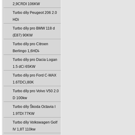
2‚9CRDI 106KW
Turbo díly Peugeot 206 2.0
HDi
Turbo díly pro BMW 118 d
(E87) 90KW
Turbo díly pro Citroen
Berlingo 1‚6HDi̵
Turbo díly pro Dacia Logan
1.5 dCi 65KW
Turbo díly pro Ford C-MAX
1.6TDCi‚80K
Turbo díly pro Volvo V50 2.0
D 100kw
Turbo díly Škoda Octavia I
1.9TDI 77KW
Turbo díly Volkswagen Golf
IV 1‚8T 110kw