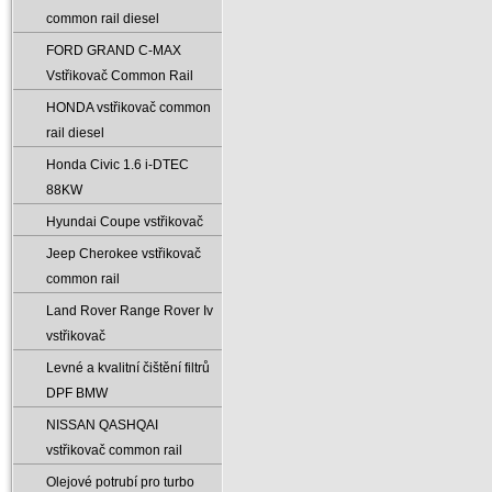
common rail diesel
FORD GRAND C-MAX
Vstřikovač Common Rail
HONDA vstřikovač common
rail diesel
Honda Civic 1.6 i-DTEC
88KW
Hyundai Coupe vstřikovač
Jeep Cherokee vstřikovač
common rail
Land Rover Range Rover Iv
vstřikovač
Levné a kvalitní čištění filtrů
DPF BMW
NISSAN QASHQAI
vstřikovač common rail
Olejové potrubí pro turbo