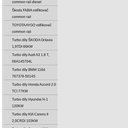
common rail diesel
Škoda FABIA vstřikovač
common rail
TOYOTA AYGO vstřikovač
common rail
Turbo díly ŠKODA Octavia
1‚9TDI 66KW
Turbo díly Audi A3 1.8 T‚
06A145704L
Turbo díly BMW 116d
767378-5014S
Turbo díly Honda Accord 2.0
TCI 77KW
Turbo díly Hyundai H-1
120KW
Turbo díly KIA Carens II
2‚0CRDI 103KW