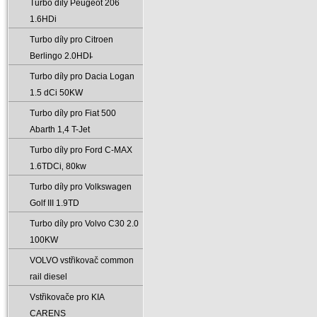
Turbo díly Peugeot 206
1.6HDi
Turbo díly pro Citroen
Berlingo 2.0HDI̵
Turbo díly pro Dacia Logan
1.5 dCi 50KW
Turbo díly pro Fiat 500
Abarth 1‚4 T-Jet
Turbo díly pro Ford C-MAX
1.6TDCi‚ 80kw
Turbo díly pro Volkswagen
Golf III 1.9TD
Turbo díly pro Volvo C30 2.0
100KW
VOLVO vstřikovač common
rail diesel
Vstřikovače pro KIA
CARENS