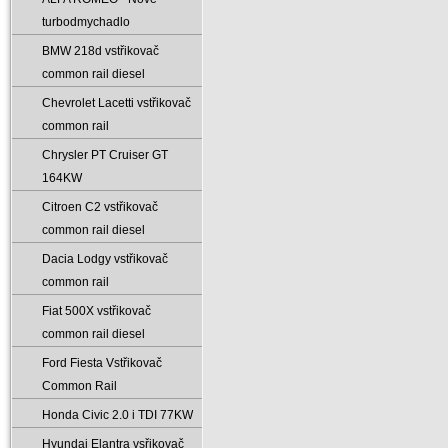
turbodmychadlo
BMW 218d vstřikovač
common rail diesel
Chevrolet Lacetti vstřikovač
common rail
Chrysler PT Cruiser GT
164KW
Citroen C2 vstřikovač
common rail diesel
Dacia Lodgy vstřikovač
common rail
Fiat 500X vstřikovač
common rail diesel
Ford Fiesta Vstřikovač
Common Rail
Honda Civic 2.0 i TDI 77KW
Hyundai Elantra vsřikovač