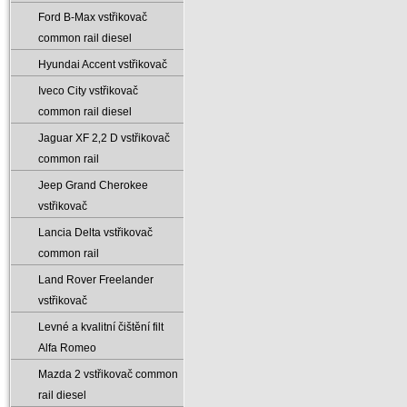
Ford B-Max vstřikovač
common rail diesel
Hyundai Accent vstřikovač
Iveco City vstřikovač
common rail diesel
Jaguar XF 2‚2 D vstřikovač
common rail
Jeep Grand Cherokee
vstřikovač
Lancia Delta vstřikovač
common rail
Land Rover Freelander
vstřikovač
Levné a kvalitní čištění filt
Alfa Romeo
Mazda 2 vstřikovač common
rail diesel