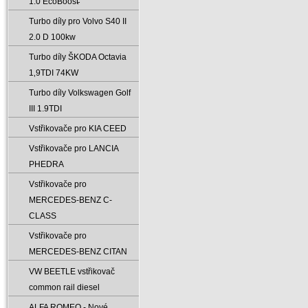
1.0 EcoBoost̵
Turbo díly pro Volvo S40 II
2.0 D 100kw
Turbo díly ŠKODA Octavia
1‚9TDI 74KW
Turbo díly Volkswagen Golf
III 1.9TDI
Vstřikovače pro KIA CEED
Vstřikovače pro LANCIA
PHEDRA
Vstřikovače pro
MERCEDES-BENZ C-
CLASS
Vstřikovače pro
MERCEDES-BENZ CITAN
VW BEETLE vstřikovač
common rail diesel
ALFA ROMEO - Nové