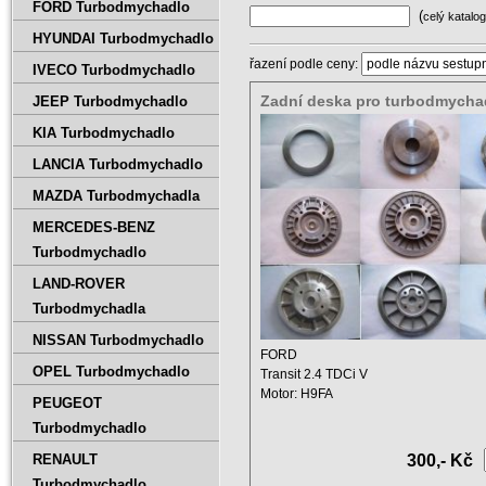
FORD Turbodmychadlo
(
celý katalog
HYUNDAI Turbodmychadlo
řazení podle ceny:
IVECO Turbodmychadlo
Zadní deska pro turbodmycha
JEEP Turbodmychadlo
Transit 2.4 TDCi V 4C1Q6K682
KIA Turbodmychadlo
49377-00510 101KW
LANCIA Turbodmychadlo
MAZDA Turbodmychadla
MERCEDES-BENZ
Turbodmychadlo
LAND-ROVER
Turbodmychadla
NISSAN Turbodmychadlo
FORD
OPEL Turbodmychadlo
Transit 2.4 TDCi V
Motor: H9FA
PEUGEOT
Zdvihový objem: 2402 ccm
Turbodmychadlo
Výkon: 101 kW ...
RENAULT
300,- Kč
Turbodmychadlo