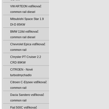
VW ARTEON vstřikovač
common rail diesel
Mitsubishi Space Star 1.9
DI-D 85KW
BMW 118d vstřikovač
common rail diesel
Chevrolet Epica vstřikovač
common rail
Chrysler PT Cruiser 2.2
CRD 89KW
CITROEN - Nové
turbodmychadlo
Citroen C-Elysee vstřikovač
common rail
Dacia Sandero vstřikovač
common rail
Fiat 500C vstřikovač