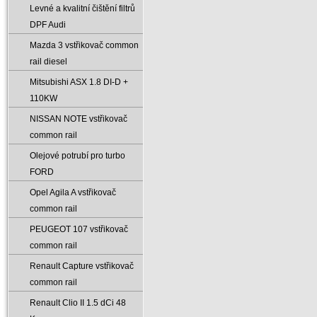
Levné a kvalitní čištění filtrů
DPF Audi
Mazda 3 vstřikovač common
rail diesel
Mitsubishi ASX 1.8 DI-D +
110KW
NISSAN NOTE vstřikovač
common rail
Olejové potrubí pro turbo
FORD
Opel Agila A vstřikovač
common rail
PEUGEOT 107 vstřikovač
common rail
Renault Capture vstřikovač
common rail
Renault Clio II 1.5 dCi 48