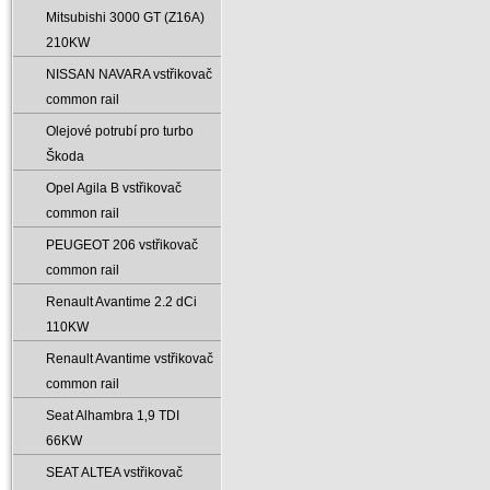
Mitsubishi 3000 GT (Z16A)
210KW
NISSAN NAVARA vstřikovač
common rail
Olejové potrubí pro turbo
Škoda
Opel Agila B vstřikovač
common rail
PEUGEOT 206 vstřikovač
common rail
Renault Avantime 2.2 dCi
110KW
Renault Avantime vstřikovač
common rail
Seat Alhambra 1‚9 TDI
66KW
SEAT ALTEA vstřikovač