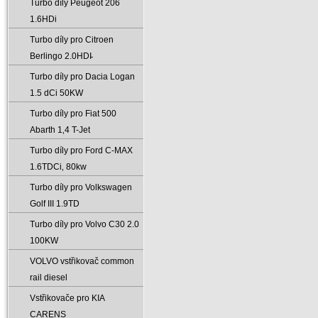
Turbo díly Peugeot 206
1.6HDi
Turbo díly pro Citroen
Berlingo 2.0HDI̵
Turbo díly pro Dacia Logan
1.5 dCi 50KW
Turbo díly pro Fiat 500
Abarth 1‚4 T-Jet
Turbo díly pro Ford C-MAX
1.6TDCi‚ 80kw
Turbo díly pro Volkswagen
Golf III 1.9TD
Turbo díly pro Volvo C30 2.0
100KW
VOLVO vstřikovač common
rail diesel
Vstřikovače pro KIA
CARENS