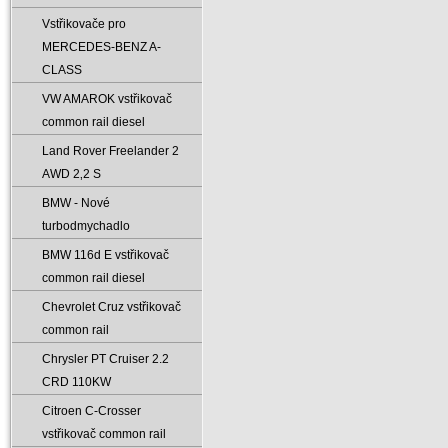
Vstřikovače pro
MERCEDES-BENZ A-
CLASS
VW AMAROK vstřikovač
common rail diesel
Land Rover Freelander 2
AWD 2‚2 S
BMW - Nové
turbodmychadlo
BMW 116d E vstřikovač
common rail diesel
Chevrolet Cruz vstřikovač
common rail
Chrysler PT Cruiser 2.2
CRD 110KW
Citroen C-Crosser
vstřikovač common rail