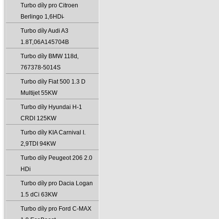
Turbo díly pro Citroen
Berlingo 1‚6HDi̵
Turbo díly Audi A3
1.8T‚06A145704B
Turbo díly BMW 118d‚
767378-5014S
Turbo díly Fiat 500 1.3 D
Multijet 55KW
Turbo díly Hyundai H-1
CRDI 125KW
Turbo díly KIA Carnival I.
2‚9TDI 94KW
Turbo díly Peugeot 206 2.0
HDi
Turbo díly pro Dacia Logan
1.5 dCi 63KW
Turbo díly pro Ford C-MAX