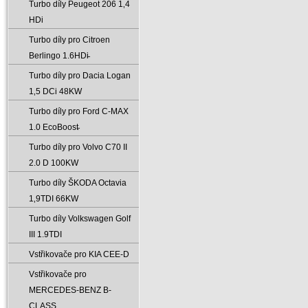
Turbo díly Peugeot 206 1‚4
HDi
Turbo díly pro Citroen
Berlingo 1.6HDi̵
Turbo díly pro Dacia Logan
1‚5 DCi 48KW
Turbo díly pro Ford C-MAX
1.0 EcoBoost̵
Turbo díly pro Volvo C70 II
2.0 D 100KW
Turbo díly ŠKODA Octavia
1‚9TDI 66KW
Turbo díly Volkswagen Golf
III 1.9TDI
Vstřikovače pro KIA CEE-D
Vstřikovače pro
MERCEDES-BENZ B-
CLASS