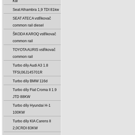
Kw
Seat Alhambra 1‚9 TDI 81kw
SEAT ATECA vstřikovač
common rail diesel
ŠKODA KAROQ vstřikovač
common rail
TOYOTA AURIS vstřikovač
common rail
Turbo díly Audi A3 1.8
TFSI‚06J145701R
Turbo díly BMW 116d
Turbo díly Fiat Croma II 1.9
JTD 88KW
Turbo díly Hyundai H-1
100KW
Turbo díly KIA Carens II
2‚0CRDI 83KW