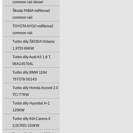
common rail diesel
Škoda FABIA vstřikovač
common rail
TOYOTA AYGO vstřikovač
common rail
Turbo díly ŠKODA Octavia
1‚9TDI 66KW
Turbo díly Audi A3 1.8 T‚
06A145704L
Turbo díly BMW 116d
767378-5014S
Turbo díly Honda Accord 2.0
TCI 77KW
Turbo díly Hyundai H-1
120KW
Turbo díly KIA Carens II
2‚0CRDI 103KW