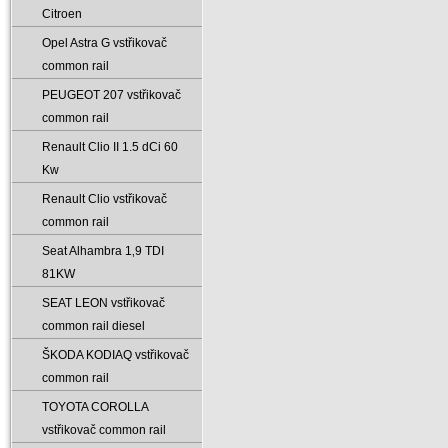
Citroen
Opel Astra G vstřikovač
common rail
PEUGEOT 207 vstřikovač
common rail
Renault Clio II 1.5 dCi 60
Kw
Renault Clio vstřikovač
common rail
Seat Alhambra 1‚9 TDI
81KW
SEAT LEON vstřikovač
common rail diesel
ŠKODA KODIAQ vstřikovač
common rail
TOYOTA COROLLA
vstřikovač common rail