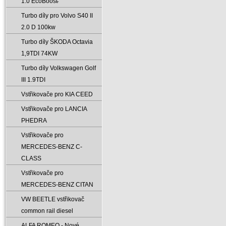
1.0 EcoBoost̵
Turbo díly pro Volvo S40 II
2.0 D 100kw
Turbo díly ŠKODA Octavia
1‚9TDI 74KW
Turbo díly Volkswagen Golf
III 1.9TDI
Vstřikovače pro KIA CEED
Vstřikovače pro LANCIA
PHEDRA
Vstřikovače pro
MERCEDES-BENZ C-
CLASS
Vstřikovače pro
MERCEDES-BENZ CITAN
VW BEETLE vstřikovač
common rail diesel
ALFA ROMEO - Nové