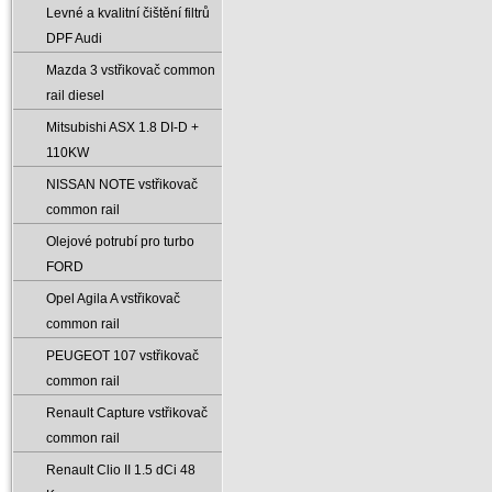
Levné a kvalitní čištění filtrů
DPF Audi
Mazda 3 vstřikovač common
rail diesel
Mitsubishi ASX 1.8 DI-D +
110KW
NISSAN NOTE vstřikovač
common rail
Olejové potrubí pro turbo
FORD
Opel Agila A vstřikovač
common rail
PEUGEOT 107 vstřikovač
common rail
Renault Capture vstřikovač
common rail
Renault Clio II 1.5 dCi 48