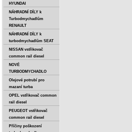
HYUNDAI
NÁHRADNÍ DÍLY k
Turbodmychadlům
RENAULT
NÁHRADNÍ DÍLY k
turbodmychadlům SEAT
NISSAN vstřikovač
common rail diesel
NOVÉ
TURBODMYCHADLO
Olejové potrubí pro
mazaní turba
OPEL vstřikovač common
rail diesel
PEUGEOT vstřikovač
common rail diesel
Příčiny poškození