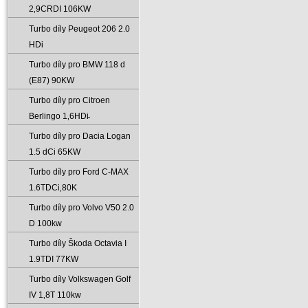
2‚9CRDI 106KW
Turbo díly Peugeot 206 2.0
HDi
Turbo díly pro BMW 118 d
(E87) 90KW
Turbo díly pro Citroen
Berlingo 1‚6HDi̵
Turbo díly pro Dacia Logan
1.5 dCi 65KW
Turbo díly pro Ford C-MAX
1.6TDCi‚80K
Turbo díly pro Volvo V50 2.0
D 100kw
Turbo díly Škoda Octavia I
1.9TDI 77KW
Turbo díly Volkswagen Golf
IV 1‚8T 110kw