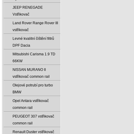
JEEP RENEGADE
Vstřikovač
Land Rover Range Rover III
vstřikovač
Levné kvalitní čištění filtrů
DPF Dacia
Mitsubishi Carisma 1.9 TD
66KW
NISSAN MURANO II
vstřikovač common rail
Olejové potrubí pro turbo
BMW
Opel Antara vstřikovač
common rail
PEUGEOT 307 vstřikovač
common rail
Renault Duster vstřikovač