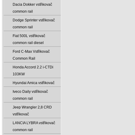
Dacia Dokker vstřikovač
common rail
Dodge Sprinter vstřikovač
common rail
Fiat 500L vstřikovač
common rail diesel
Ford C-Max Vstřikovač
Common Rail
Honda Accord 2.2 i-CTDi
103KW
Hyundai Amica vstřikovač
Iveco Daily vstřikovač
common rail
Jeep Wrangler 2‚8 CRD
vstřikovač
LANCIA LYBRA vstřikovač
common rail