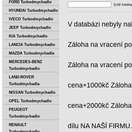
FORD Turbodmychadlo
(
celý katalog
HYUNDAI Turbodmychadlo
IVECO Turbodmychadlo
V databázi nebyly na
JEEP Turbodmychadlo
KIA Turbodmychadlo
Záloha na vracení p
LANCIA Turbodmychadlo
MAZDA Turbodmychadla
MERCEDES-BENZ
Záloha na vracení p
Turbodmychadlo
LAND-ROVER
cena+1000kč Záloha 
Turbodmychadla
NISSAN Turbodmychadlo
OPEL Turbodmychadlo
cena+2000kč Záloh
PEUGEOT
Turbodmychadlo
dílu NA NAŠÍ FIRMU
RENAULT
Turbodmychadlo