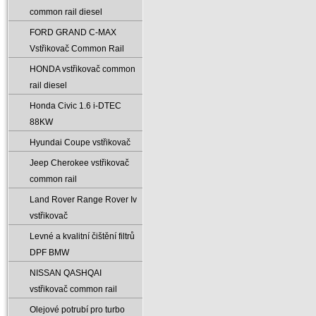
common rail diesel
FORD GRAND C-MAX
Vstřikovač Common Rail
HONDA vstřikovač common
rail diesel
Honda Civic 1.6 i-DTEC
88KW
Hyundai Coupe vstřikovač
Jeep Cherokee vstřikovač
common rail
Land Rover Range Rover Iv
vstřikovač
Levné a kvalitní čištění filtrů
DPF BMW
NISSAN QASHQAI
vstřikovač common rail
Olejové potrubí pro turbo