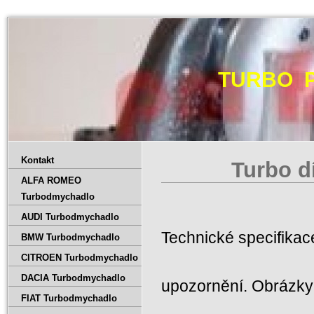
TURBO 
Kontakt
Turbo d
ALFA ROMEO
Turbodmychadlo
AUDI Turbodmychadlo
Technické specifika
BMW Turbodmychadlo
CITROEN Turbodmychadlo
DACIA Turbodmychadlo
upozornění. Obrázky 
FIAT Turbodmychadlo