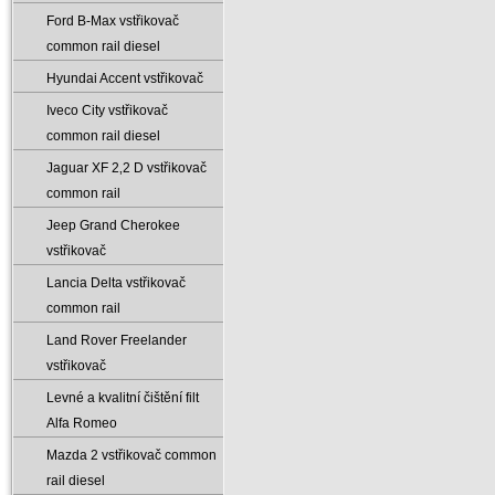
Ford B-Max vstřikovač
common rail diesel
Hyundai Accent vstřikovač
Iveco City vstřikovač
common rail diesel
Jaguar XF 2‚2 D vstřikovač
common rail
Jeep Grand Cherokee
vstřikovač
Lancia Delta vstřikovač
common rail
Land Rover Freelander
vstřikovač
Levné a kvalitní čištění filt
Alfa Romeo
Mazda 2 vstřikovač common
rail diesel