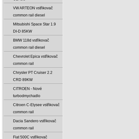
VW ARTEON vstřikovač
common rail diesel
Mitsubishi Space Star 1.9
DI-D 85KW
BMW 118d vstřikovač
common rail diesel
Chevrolet Epica vstřikovač
common rail
Chrysler PT Cruiser 2.2
CRD 89KW
CITROEN - Nové
turbodmychadlo
Citroen C-Elysee vstřikovač
common rail
Dacia Sandero vstřikovač
common rail
Fiat 500C vstřikovač