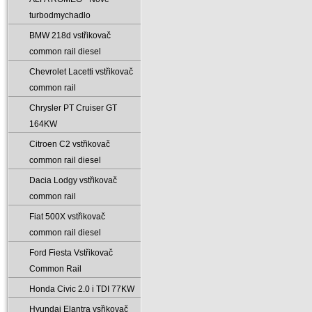
turbodmychadlo
BMW 218d vstřikovač
common rail diesel
Chevrolet Lacetti vstřikovač
common rail
Chrysler PT Cruiser GT
164KW
Citroen C2 vstřikovač
common rail diesel
Dacia Lodgy vstřikovač
common rail
Fiat 500X vstřikovač
common rail diesel
Ford Fiesta Vstřikovač
Common Rail
Honda Civic 2.0 i TDI 77KW
Hyundai Elantra vsřikovač