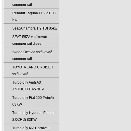
common rail
Renault Laguna I 1.9 dTi 72
Kw
Seat Alhambra 1.9 TDI 85kw
SEAT IBIZA vstřikovač
common rail diesel
Škoda Octavia vstřikovač
common rail
TOYOTA LAND CRUISER
vstřikovač
Turbo díly Audi A3
1.9TDI‚038145701A
Turbo díly Fiat 500 TwinAir
63KW
Turbo díly Hyundai Elantra
2‚0CRDi 83KW
Turbo díly KIA Carnival I.