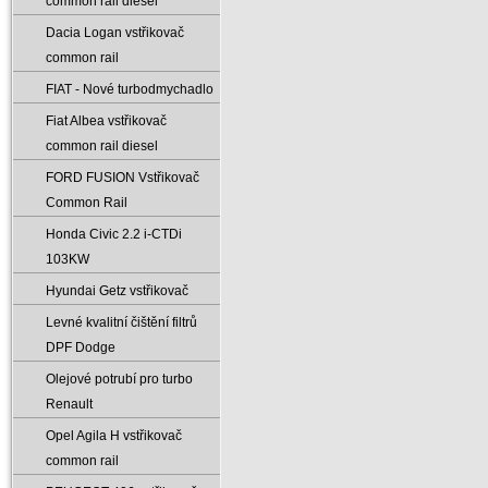
common rail diesel
Dacia Logan vstřikovač
common rail
FIAT - Nové turbodmychadlo
Fiat Albea vstřikovač
common rail diesel
FORD FUSION Vstřikovač
Common Rail
Honda Civic 2.2 i-CTDi
103KW
Hyundai Getz vstřikovač
Levné kvalitní čištění filtrů
DPF Dodge
Olejové potrubí pro turbo
Renault
Opel Agila H vstřikovač
common rail