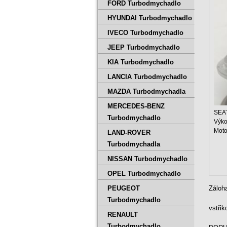
700
FORD Turbodmychadlo
HYUNDAI Turbodmychadlo
IVECO Turbodmychadlo
JEEP Turbodmychadlo
KIA Turbodmychadlo
LANCIA Turbodmychadlo
MAZDA Turbodmychadla
MERCEDES-BENZ
SEAT
Turbodmychadlo
Výko
Moto
LAND-ROVER
Zdvi
Turbodmychadla
NISSAN Turbodmychadlo
OPEL Turbodmychadlo
PEUGEOT
Záloh
Turbodmychadlo
vstři
RENAULT
Turbodmychadlo