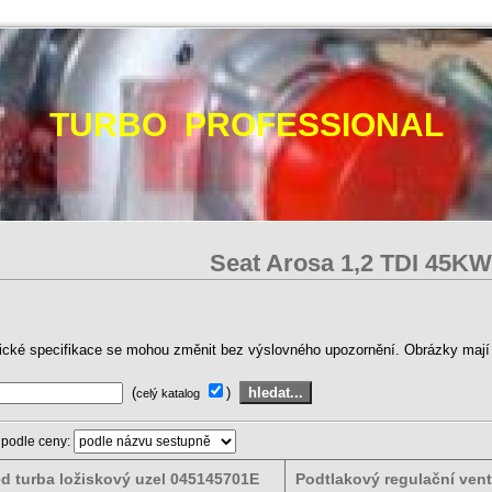
TURBO PROFESSIONAL
Seat Arosa 1‚2 TDI 45KW
ické specifikace se mohou změnit bez výslovného upozornění. Obrázky mají p
(
)
celý katalog
 podle ceny:
ed turba ložiskový uzel 045145701E
Podtlakový regulační vent