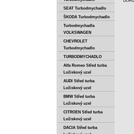
DORUČ
SEAT Turbodmychadlo
ŠKODA Turbodmychadlo
Turbodmychadla
VOLKSWAGEN
CHEVROLET
Turbodmychadlo
TURBODMYCHADLO
Alfa Romeo Střed turba
Ložiskový uzel
AUDI Střed turba
Ložiskový uzel
BMW Střed turba
Ložiskový uzel
CITROEN Střed turba
Ložiskový uzel
DACIA Střed turba