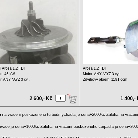
960-5012S
turbodmychadlo Seat Aros
45KW
 Arosa 1,2 TDI
Arosa 1,2 TDI
n: 45 kW
Motor: ANY / AYZ 3 cyl.
r: ANY / AYZ 3 cyl.
Zdvihový objem: 1191 ccm
hový objem: 1191 ccm ...
Výkon: 45 kW ...
2 600,- Kč
1 400,-
a na vracení poškozeného turbodmychadla je cena+2000kč Záloha na vrace
kovače je cena+1000kč Záloha na vracení poškozeného čerpadla je cena+20