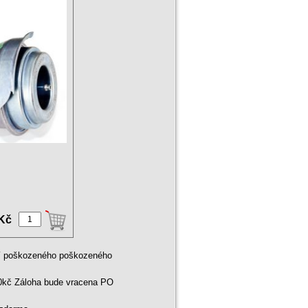
a 1,2 TDI
 Kč
ní poškozeného poškozeného
00kč Záloha bude vracena PO