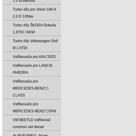
1.0 EcoBoost̵
Turbo díly pro Volvo S40 II
2.0 D 100kw
Turbo díly ŠKODA Octavia
1‚9TDI 74KW
Turbo díly Volkswagen Golf
III 1.9TDI
Vstřikovače pro KIA CEED
Vstřikovače pro LANCIA
PHEDRA
Vstřikovače pro
MERCEDES-BENZ C-
CLASS
Vstřikovače pro
MERCEDES-BENZ CITAN
VW BEETLE vstřikovač
common rail diesel
ALFA ROMEO - Nové