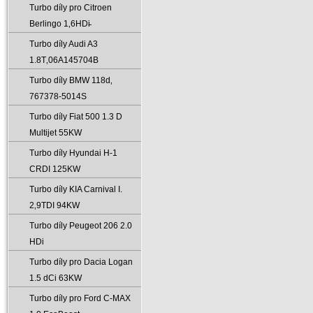
Turbo díly pro Citroen
Berlingo 1‚6HDi̵
Turbo díly Audi A3
1.8T‚06A145704B
Turbo díly BMW 118d‚
767378-5014S
Turbo díly Fiat 500 1.3 D
Multijet 55KW
Turbo díly Hyundai H-1
CRDI 125KW
Turbo díly KIA Carnival I.
2‚9TDI 94KW
Turbo díly Peugeot 206 2.0
HDi
Turbo díly pro Dacia Logan
1.5 dCi 63KW
Turbo díly pro Ford C-MAX