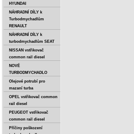
HYUNDAI
NÁHRADNÍ DÍLY k
Turbodmychadlům
RENAULT
NÁHRADNÍ DÍLY k
turbodmychadlům SEAT
NISSAN vstřikovač
common rail diesel
NOVÉ
TURBODMYCHADLO
Olejové potrubí pro
mazaní turba
OPEL vstřikovač common
rail diesel
PEUGEOT vstřikovač
common rail diesel
Příčiny poškození