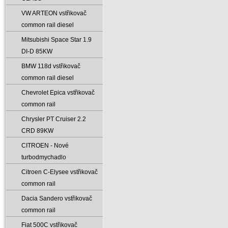
VW ARTEON vstřikovač
common rail diesel
Mitsubishi Space Star 1.9
DI-D 85KW
BMW 118d vstřikovač
common rail diesel
Chevrolet Epica vstřikovač
common rail
Chrysler PT Cruiser 2.2
CRD 89KW
CITROEN - Nové
turbodmychadlo
Citroen C-Elysee vstřikovač
common rail
Dacia Sandero vstřikovač
common rail
Fiat 500C vstřikovač