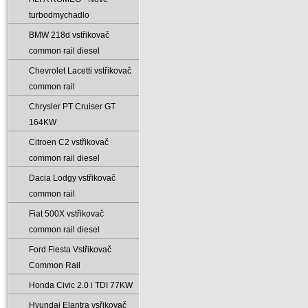
turbodmychadlo
BMW 218d vstřikovač
common rail diesel
Chevrolet Lacetti vstřikovač
common rail
Chrysler PT Cruiser GT
164KW
Citroen C2 vstřikovač
common rail diesel
Dacia Lodgy vstřikovač
common rail
Fiat 500X vstřikovač
common rail diesel
Ford Fiesta Vstřikovač
Common Rail
Honda Civic 2.0 i TDI 77KW
Hyundai Elantra vsřikovač