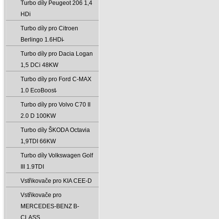
Turbo díly Peugeot 206 1‚4
HDi
Turbo díly pro Citroen
Berlingo 1.6HDi̵
Turbo díly pro Dacia Logan
1‚5 DCi 48KW
Turbo díly pro Ford C-MAX
1.0 EcoBoost̵
Turbo díly pro Volvo C70 II
2.0 D 100KW
Turbo díly ŠKODA Octavia
1‚9TDI 66KW
Turbo díly Volkswagen Golf
III 1.9TDI
Vstřikovače pro KIA CEE-D
Vstřikovače pro
MERCEDES-BENZ B-
CLASS