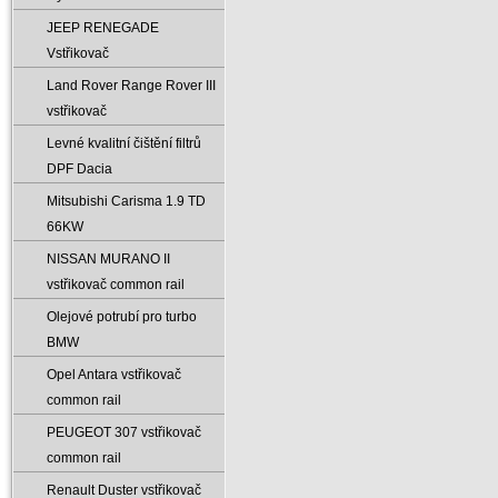
JEEP RENEGADE
Vstřikovač
Land Rover Range Rover III
vstřikovač
Levné kvalitní čištění filtrů
DPF Dacia
Mitsubishi Carisma 1.9 TD
66KW
NISSAN MURANO II
vstřikovač common rail
Olejové potrubí pro turbo
BMW
Opel Antara vstřikovač
common rail
PEUGEOT 307 vstřikovač
common rail
Renault Duster vstřikovač