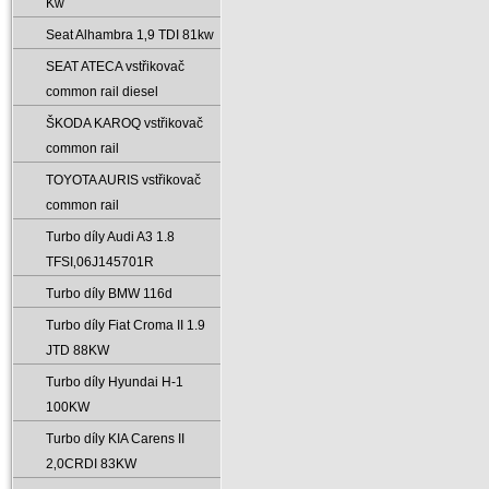
Kw
Seat Alhambra 1‚9 TDI 81kw
SEAT ATECA vstřikovač
common rail diesel
ŠKODA KAROQ vstřikovač
common rail
TOYOTA AURIS vstřikovač
common rail
Turbo díly Audi A3 1.8
TFSI‚06J145701R
Turbo díly BMW 116d
Turbo díly Fiat Croma II 1.9
JTD 88KW
Turbo díly Hyundai H-1
100KW
Turbo díly KIA Carens II
2‚0CRDI 83KW