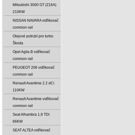
Mitsubishi 3000 GT (Z16A)
210KW
NISSAN NAVARA vstřikovač
common rail
Olejové potrubí pro turbo
Škoda
Opel Agila B vstřikovač
common rail
PEUGEOT 206 vstřikovač
common rail
Renault Avantime 2.2 dCi
110KW
Renault Avantime vstřikovač
common rail
Seat Alhambra 1‚9 TDI
66KW
SEAT ALTEA vstřikovač