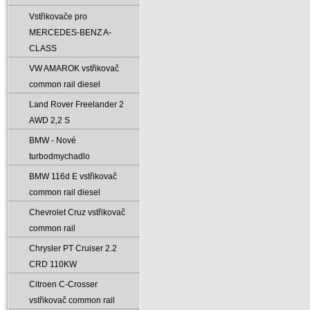
Vstřikovače pro
MERCEDES-BENZ A-
CLASS
VW AMAROK vstřikovač
common rail diesel
Land Rover Freelander 2
AWD 2‚2 S
BMW - Nové
turbodmychadlo
BMW 116d E vstřikovač
common rail diesel
Chevrolet Cruz vstřikovač
common rail
Chrysler PT Cruiser 2.2
CRD 110KW
Citroen C-Crosser
vstřikovač common rail