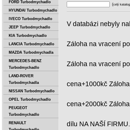
FORD Turbodmychadlo
(
celý katalog
HYUNDAI Turbodmychadlo
IVECO Turbodmychadlo
V databázi nebyly na
JEEP Turbodmychadlo
KIA Turbodmychadlo
Záloha na vracení p
LANCIA Turbodmychadlo
MAZDA Turbodmychadla
MERCEDES-BENZ
Záloha na vracení p
Turbodmychadlo
LAND-ROVER
cena+1000kč Záloha 
Turbodmychadla
NISSAN Turbodmychadlo
OPEL Turbodmychadlo
cena+2000kč Záloh
PEUGEOT
Turbodmychadlo
dílu NA NAŠÍ FIRMU
RENAULT
Turbodmychadlo