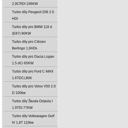
2‚9CRDI 106KW
Turbo díly Peugeot 206 2.0
HDi
Turbo díly pro BMW 118 d
(E87) 90KW
Turbo díly pro Citroen
Berlingo 1‚6HDi̵
Turbo díly pro Dacia Logan
1.5 dCi 65KW
Turbo díly pro Ford C-MAX
1.6TDCi‚80K
Turbo díly pro Volvo V50 2.0
D 100kw
Turbo díly Škoda Octavia I
1.9TDI 77KW
Turbo díly Volkswagen Golf
IV 1‚8T 110kw