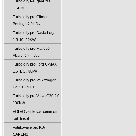
Turbo díly Peugeot 206
1.6HDi
Turbo díly pro Citroen
Berlingo 2.0HDI̵
Turbo díly pro Dacia Logan
1.5 dCi 50KW
Turbo díly pro Fiat 500
Abarth 1‚4 T-Jet
Turbo díly pro Ford C-MAX
1.6TDCi‚ 80kw
Turbo díly pro Volkswagen
Golf III 1.9TD
Turbo díly pro Volvo C30 2.0
100KW
VOLVO vstřikovač common
rail diesel
Vstřikovače pro KIA
CARENS