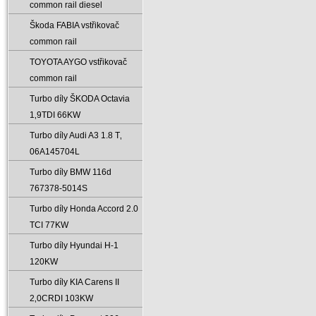
common rail diesel
Škoda FABIA vstřikovač
common rail
TOYOTA AYGO vstřikovač
common rail
Turbo díly ŠKODA Octavia
1‚9TDI 66KW
Turbo díly Audi A3 1.8 T‚
06A145704L
Turbo díly BMW 116d
767378-5014S
Turbo díly Honda Accord 2.0
TCI 77KW
Turbo díly Hyundai H-1
120KW
Turbo díly KIA Carens II
2‚0CRDI 103KW