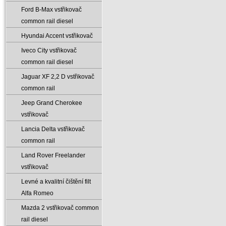
Ford B-Max vstřikovač
common rail diesel
Hyundai Accent vstřikovač
Iveco City vstřikovač
common rail diesel
Jaguar XF 2‚2 D vstřikovač
common rail
Jeep Grand Cherokee
vstřikovač
Lancia Delta vstřikovač
common rail
Land Rover Freelander
vstřikovač
Levné a kvalitní čištění filt
Alfa Romeo
Mazda 2 vstřikovač common
rail diesel