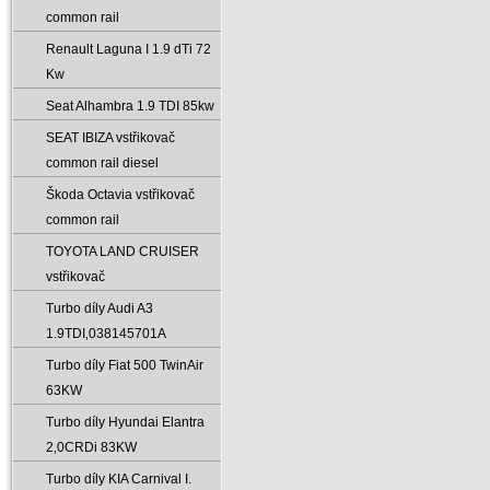
common rail
Renault Laguna I 1.9 dTi 72
Kw
Seat Alhambra 1.9 TDI 85kw
SEAT IBIZA vstřikovač
common rail diesel
Škoda Octavia vstřikovač
common rail
TOYOTA LAND CRUISER
vstřikovač
Turbo díly Audi A3
1.9TDI‚038145701A
Turbo díly Fiat 500 TwinAir
63KW
Turbo díly Hyundai Elantra
2‚0CRDi 83KW
Turbo díly KIA Carnival I.