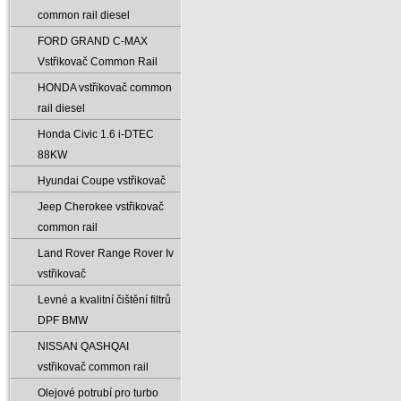
common rail diesel
FORD GRAND C-MAX
Vstřikovač Common Rail
HONDA vstřikovač common
rail diesel
Honda Civic 1.6 i-DTEC
88KW
Hyundai Coupe vstřikovač
Jeep Cherokee vstřikovač
common rail
Land Rover Range Rover Iv
vstřikovač
Levné a kvalitní čištění filtrů
DPF BMW
NISSAN QASHQAI
vstřikovač common rail
Olejové potrubí pro turbo