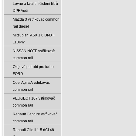
Levné a kvalitní čištění filtrů
DPF Audi
Mazda 3 vstřikovač common
rail diesel
Mitsubishi ASX 1.8 DI-D +
110KW
NISSAN NOTE vstřikovač
common rail
Olejové potrubí pro turbo
FORD
Opel Agila A vstřikovač
common rail
PEUGEOT 107 vstřikovač
common rail
Renault Capture vstřikovač
common rail
Renault Clio II 1.5 dCi 48