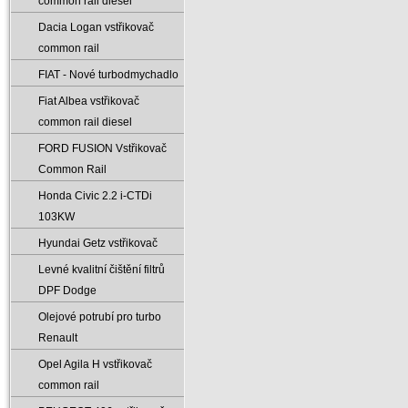
common rail diesel
Dacia Logan vstřikovač
common rail
FIAT - Nové turbodmychadlo
Fiat Albea vstřikovač
common rail diesel
FORD FUSION Vstřikovač
Common Rail
Honda Civic 2.2 i-CTDi
103KW
Hyundai Getz vstřikovač
Levné kvalitní čištění filtrů
DPF Dodge
Olejové potrubí pro turbo
Renault
Opel Agila H vstřikovač
common rail