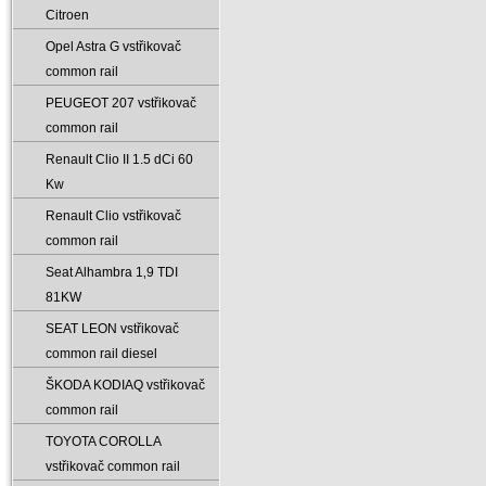
Citroen
Opel Astra G vstřikovač
common rail
PEUGEOT 207 vstřikovač
common rail
Renault Clio II 1.5 dCi 60
Kw
Renault Clio vstřikovač
common rail
Seat Alhambra 1‚9 TDI
81KW
SEAT LEON vstřikovač
common rail diesel
ŠKODA KODIAQ vstřikovač
common rail
TOYOTA COROLLA
vstřikovač common rail