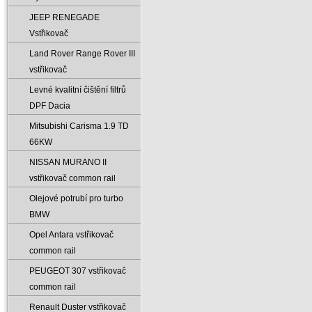
JEEP RENEGADE
Vstřikovač
Land Rover Range Rover III
vstřikovač
Levné kvalitní čištění filtrů
DPF Dacia
Mitsubishi Carisma 1.9 TD
66KW
NISSAN MURANO II
vstřikovač common rail
Olejové potrubí pro turbo
BMW
Opel Antara vstřikovač
common rail
PEUGEOT 307 vstřikovač
common rail
Renault Duster vstřikovač