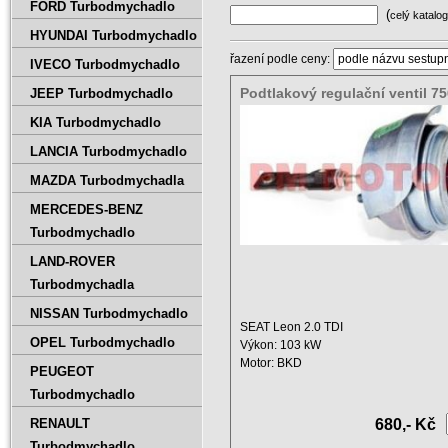
FORD Turbodmychadlo
(
celý katalog
HYUNDAI Turbodmychadlo
řazení podle ceny:
IVECO Turbodmychadlo
Podtlakový regulační ventil 7
JEEP Turbodmychadlo
756062-0002
KIA Turbodmychadlo
LANCIA Turbodmychadlo
MAZDA Turbodmychadla
MERCEDES-BENZ
Turbodmychadlo
LAND-ROVER
Turbodmychadla
NISSAN Turbodmychadlo
SEAT Leon 2.0 TDI
OPEL Turbodmychadlo
Výkon: 103 kW
Motor: BKD
PEUGEOT
Zdvihový objem: 1968 ccm
Turbodmychadlo
Rok: ...
RENAULT
680,- Kč
Turbodmychadlo