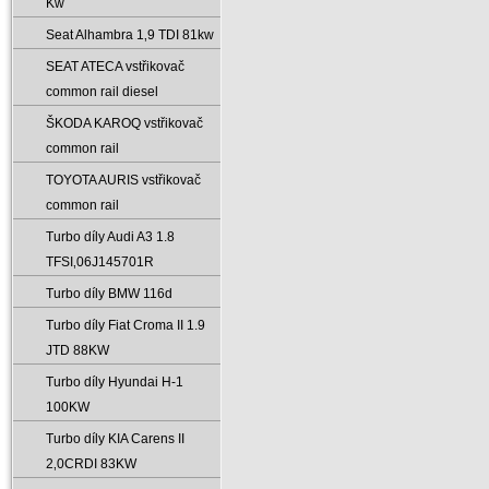
Kw
Seat Alhambra 1‚9 TDI 81kw
SEAT ATECA vstřikovač
common rail diesel
ŠKODA KAROQ vstřikovač
common rail
TOYOTA AURIS vstřikovač
common rail
Turbo díly Audi A3 1.8
TFSI‚06J145701R
Turbo díly BMW 116d
Turbo díly Fiat Croma II 1.9
JTD 88KW
Turbo díly Hyundai H-1
100KW
Turbo díly KIA Carens II
2‚0CRDI 83KW