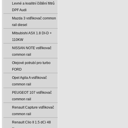
Levné a kvalitní čištění filtrů
DPF Audi
Mazda 3 vstřikovač common
rail diesel
Mitsubishi ASX 1.8 DI-D +
110KW
NISSAN NOTE vstřikovač
common rail
Olejové potrubí pro turbo
FORD
Opel Agila A vstřikovač
common rail
PEUGEOT 107 vstřikovač
common rail
Renault Capture vstřikovač
common rail
Renault Clio II 1.5 dCi 48