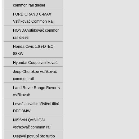
common rail diesel
FORD GRAND C-MAX
Vstřikovač Common Rail
HONDA vstřikovač common
rail diesel
Honda Civic 1.6 i-DTEC
88KW
Hyundai Coupe vstřikovač
Jeep Cherokee vstřikovač
common rail
Land Rover Range Rover Iv
vstřikovač
Levné a kvalitní čištění filtrů
DPF BMW
NISSAN QASHQAI
vstřikovač common rail
Olejové potrubí pro turbo