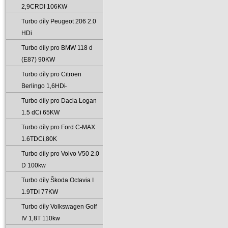
2‚9CRDI 106KW
Turbo díly Peugeot 206 2.0
HDi
Turbo díly pro BMW 118 d
(E87) 90KW
Turbo díly pro Citroen
Berlingo 1‚6HDi̵
Turbo díly pro Dacia Logan
1.5 dCi 65KW
Turbo díly pro Ford C-MAX
1.6TDCi‚80K
Turbo díly pro Volvo V50 2.0
D 100kw
Turbo díly Škoda Octavia I
1.9TDI 77KW
Turbo díly Volkswagen Golf
IV 1‚8T 110kw