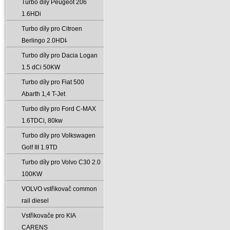
Turbo díly Peugeot 206
1.6HDi
Turbo díly pro Citroen
Berlingo 2.0HDI̵
Turbo díly pro Dacia Logan
1.5 dCi 50KW
Turbo díly pro Fiat 500
Abarth 1‚4 T-Jet
Turbo díly pro Ford C-MAX
1.6TDCi‚ 80kw
Turbo díly pro Volkswagen
Golf III 1.9TD
Turbo díly pro Volvo C30 2.0
100KW
VOLVO vstřikovač common
rail diesel
Vstřikovače pro KIA
CARENS