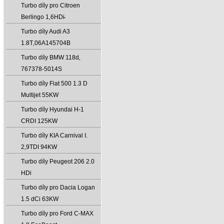
Turbo díly pro Citroen
Berlingo 1‚6HDi̵
Turbo díly Audi A3
1.8T‚06A145704B
Turbo díly BMW 118d‚
767378-5014S
Turbo díly Fiat 500 1.3 D
Multijet 55KW
Turbo díly Hyundai H-1
CRDI 125KW
Turbo díly KIA Carnival I.
2‚9TDI 94KW
Turbo díly Peugeot 206 2.0
HDi
Turbo díly pro Dacia Logan
1.5 dCi 63KW
Turbo díly pro Ford C-MAX