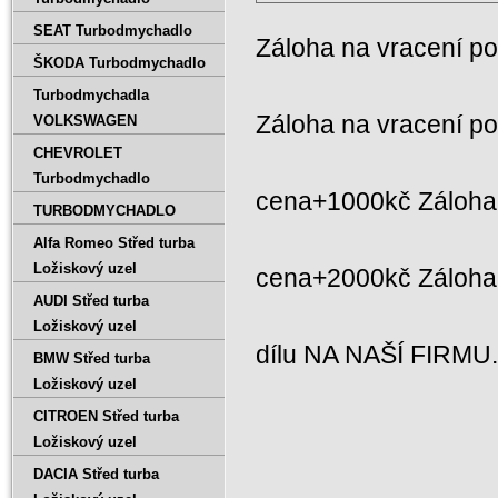
SEAT Turbodmychadlo
Záloha na vracení p
ŠKODA Turbodmychadlo
Turbodmychadla
Záloha na vracení p
VOLKSWAGEN
CHEVROLET
Turbodmychadlo
cena+1000kč Záloha 
TURBODMYCHADLO
Alfa Romeo Střed turba
Ložiskový uzel
cena+2000kč Záloh
AUDI Střed turba
Ložiskový uzel
dílu NA NAŠÍ FIRMU
BMW Střed turba
Ložiskový uzel
CITROEN Střed turba
Ložiskový uzel
DACIA Střed turba