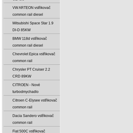
VW ARTEON vstřikovač
common rail diesel
Mitsubishi Space Star 1.9
DI-D 85KW
BMW 118d vstřikovač
common rail diesel
Chevrolet Epica vstřikovač
common rail
Chrysler PT Cruiser 2.2
CRD 89KW
CITROEN - Nové
turbodmychadlo
Citroen C-Elysee vstřikovač
common rail
Dacia Sandero vstřikovač
common rail
Fiat 500C vstřikovač