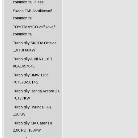
common rail diesel
Škoda FABIA vstřikovač
common rail
TOYOTA AYGO vstřikovač
common rail
Turbo díly ŠKODA Octavia
1‚9TDI 66KW
Turbo díly Audi A3 1.8 T‚
06A145704L
Turbo díly BMW 116d
767378-5014S
Turbo díly Honda Accord 2.0
TCI 77KW
Turbo díly Hyundai H-1
120KW
Turbo díly KIA Carens II
2‚0CRDI 103KW