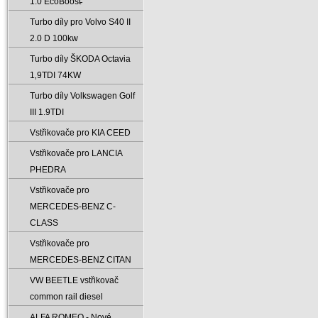
1.0 EcoBoost̵
Turbo díly pro Volvo S40 II
2.0 D 100kw
Turbo díly ŠKODA Octavia
1‚9TDI 74KW
Turbo díly Volkswagen Golf
III 1.9TDI
Vstřikovače pro KIA CEED
Vstřikovače pro LANCIA
PHEDRA
Vstřikovače pro
MERCEDES-BENZ C-
CLASS
Vstřikovače pro
MERCEDES-BENZ CITAN
VW BEETLE vstřikovač
common rail diesel
ALFA ROMEO - Nové