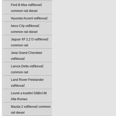
Ford B-Max vstřikovač
common rail diesel
Hyundai Accent vstřikovač
Iveco City vstřikovač
common rail diesel
Jaguar XF 2‚2 D vstřikovač
common rail
Jeep Grand Cherokee
vstřikovač
Lancia Delta vstřikovač
common rail
Land Rover Freelander
vstřikovač
Levné a kvalitní čištění filt
Alfa Romeo
Mazda 2 vstřikovač common
rail diesel