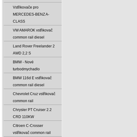
Vstřikovače pro
MERCEDES-BENZ A-
CLASS
VW AMAROK vstřikovač
common rail diesel
Land Rover Freelander 2
AWD 2‚2 S
BMW - Nové
turbodmychadlo
BMW 116d E vstřikovač
common rail diesel
Chevrolet Cruz vstřikovač
common rail
Chrysler PT Cruiser 2.2
CRD 110KW
Citroen C-Crosser
vstřikovač common rail