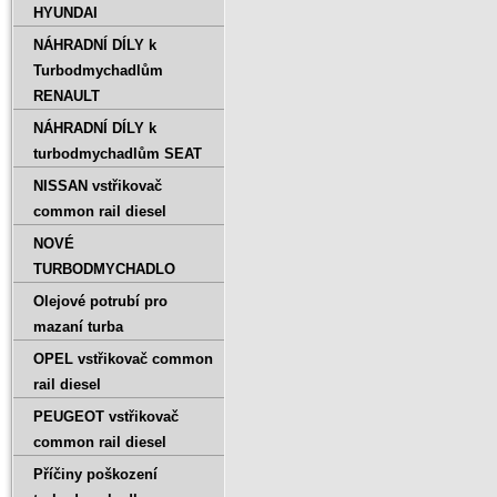
HYUNDAI
NÁHRADNÍ DÍLY k
Turbodmychadlům
RENAULT
NÁHRADNÍ DÍLY k
turbodmychadlům SEAT
NISSAN vstřikovač
common rail diesel
NOVÉ
TURBODMYCHADLO
Olejové potrubí pro
mazaní turba
OPEL vstřikovač common
rail diesel
PEUGEOT vstřikovač
common rail diesel
Příčiny poškození