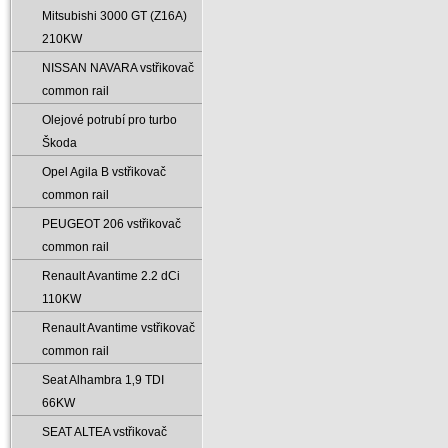
Mitsubishi 3000 GT (Z16A)
210KW
NISSAN NAVARA vstřikovač
common rail
Olejové potrubí pro turbo
Škoda
Opel Agila B vstřikovač
common rail
PEUGEOT 206 vstřikovač
common rail
Renault Avantime 2.2 dCi
110KW
Renault Avantime vstřikovač
common rail
Seat Alhambra 1‚9 TDI
66KW
SEAT ALTEA vstřikovač