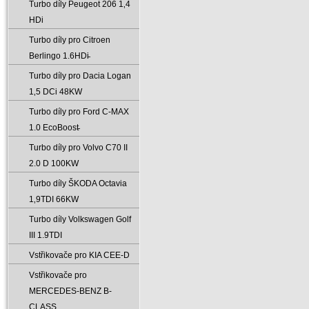
Turbo díly Peugeot 206 1‚4
HDi
Turbo díly pro Citroen
Berlingo 1.6HDi̵
Turbo díly pro Dacia Logan
1‚5 DCi 48KW
Turbo díly pro Ford C-MAX
1.0 EcoBoost̵
Turbo díly pro Volvo C70 II
2.0 D 100KW
Turbo díly ŠKODA Octavia
1‚9TDI 66KW
Turbo díly Volkswagen Golf
III 1.9TDI
Vstřikovače pro KIA CEE-D
Vstřikovače pro
MERCEDES-BENZ B-
CLASS