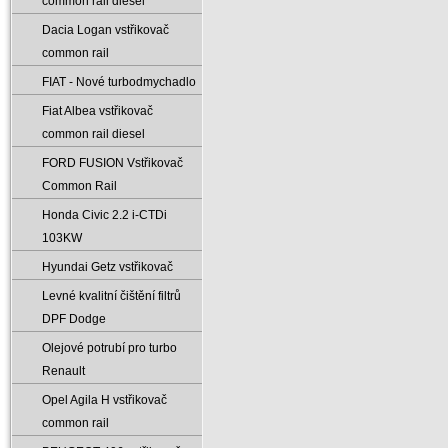
common rail diesel
Dacia Logan vstřikovač
common rail
FIAT - Nové turbodmychadlo
Fiat Albea vstřikovač
common rail diesel
FORD FUSION Vstřikovač
Common Rail
Honda Civic 2.2 i-CTDi
103KW
Hyundai Getz vstřikovač
Levné kvalitní čištění filtrů
DPF Dodge
Olejové potrubí pro turbo
Renault
Opel Agila H vstřikovač
common rail