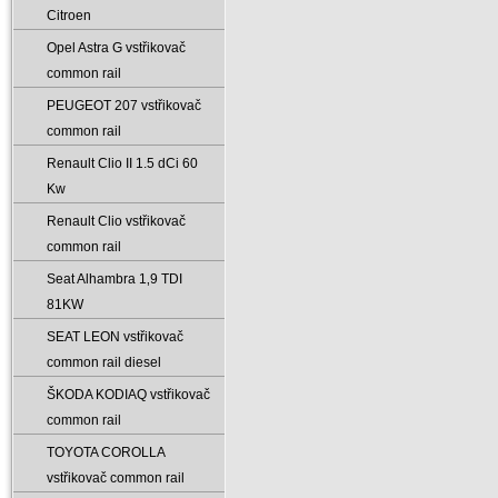
Citroen
Opel Astra G vstřikovač
common rail
PEUGEOT 207 vstřikovač
common rail
Renault Clio II 1.5 dCi 60
Kw
Renault Clio vstřikovač
common rail
Seat Alhambra 1‚9 TDI
81KW
SEAT LEON vstřikovač
common rail diesel
ŠKODA KODIAQ vstřikovač
common rail
TOYOTA COROLLA
vstřikovač common rail