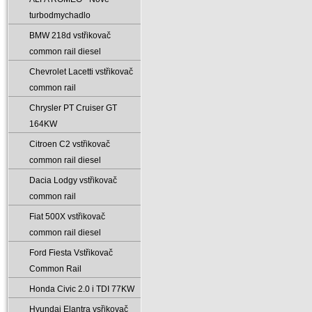
turbodmychadlo
BMW 218d vstřikovač
common rail diesel
Chevrolet Lacetti vstřikovač
common rail
Chrysler PT Cruiser GT
164KW
Citroen C2 vstřikovač
common rail diesel
Dacia Lodgy vstřikovač
common rail
Fiat 500X vstřikovač
common rail diesel
Ford Fiesta Vstřikovač
Common Rail
Honda Civic 2.0 i TDI 77KW
Hyundai Elantra vsřikovač