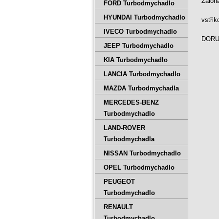
Záloh
FORD Turbodmychadlo
HYUNDAI Turbodmychadlo
vstři
IVECO Turbodmychadlo
DORUČ
JEEP Turbodmychadlo
KIA Turbodmychadlo
LANCIA Turbodmychadlo
MAZDA Turbodmychadla
MERCEDES-BENZ
Turbodmychadlo
LAND-ROVER
Turbodmychadla
NISSAN Turbodmychadlo
OPEL Turbodmychadlo
PEUGEOT
Turbodmychadlo
RENAULT
Turbodmychadlo