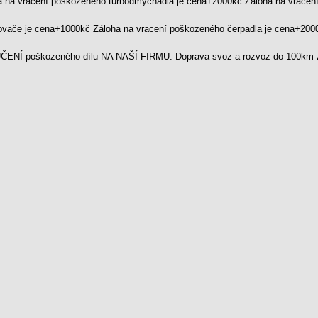
a na vracení poškozeného turbodmychadla je cena+2000kč Záloha na vrace
kovače je cena+1000kč Záloha na vracení poškozeného čerpadla je cena+20
ENÍ poškozeného dílu NA NAŠÍ FIRMU. Doprava svoz a rozvoz do 100km