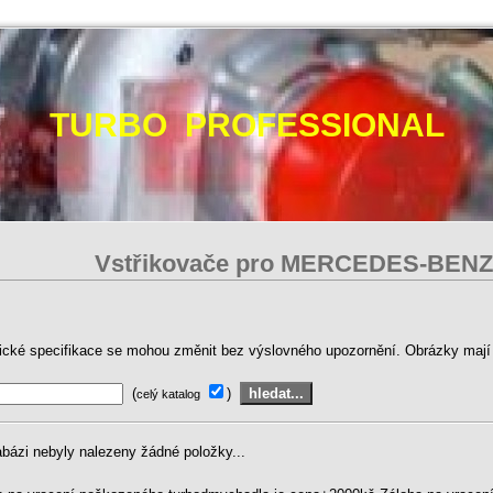
TURBO PROFESSIONAL
Vstřikovače pro MERCEDES-BEN
ické specifikace se mohou změnit bez výslovného upozornění. Obrázky mají p
(
)
celý katalog
abázi nebyly nalezeny žádné položky...