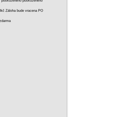
ní poškozeného poškozeného
00kč Záloha bude vracena PO
 zdarma