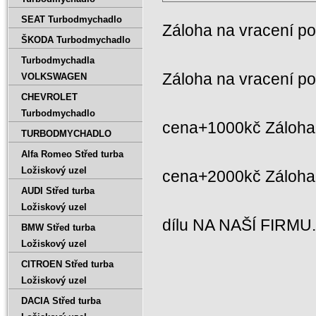
SEAT Turbodmychadlo
Záloha na vracení p
ŠKODA Turbodmychadlo
Turbodmychadla
Záloha na vracení p
VOLKSWAGEN
CHEVROLET
Turbodmychadlo
cena+1000kč Záloha 
TURBODMYCHADLO
Alfa Romeo Střed turba
Ložiskový uzel
cena+2000kč Záloh
AUDI Střed turba
Ložiskový uzel
dílu NA NAŠÍ FIRMU
BMW Střed turba
Ložiskový uzel
CITROEN Střed turba
Ložiskový uzel
DACIA Střed turba