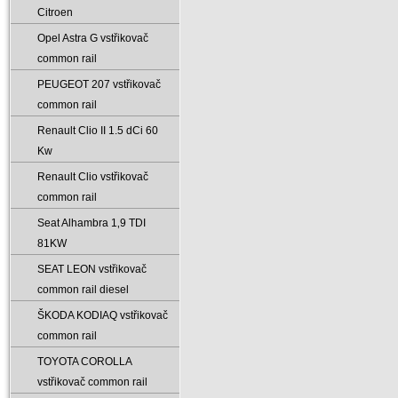
Citroen
Opel Astra G vstřikovač
common rail
PEUGEOT 207 vstřikovač
common rail
Renault Clio II 1.5 dCi 60
Kw
Renault Clio vstřikovač
common rail
Seat Alhambra 1‚9 TDI
81KW
SEAT LEON vstřikovač
common rail diesel
ŠKODA KODIAQ vstřikovač
common rail
TOYOTA COROLLA
vstřikovač common rail