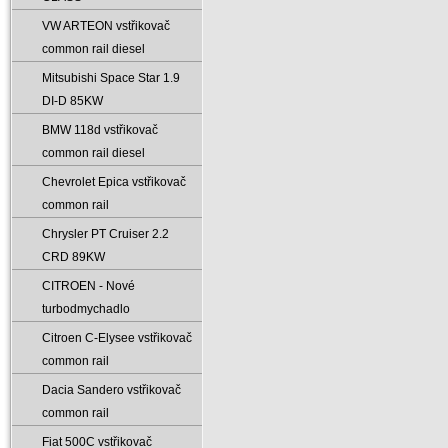
VW ARTEON vstřikovač
common rail diesel
Mitsubishi Space Star 1.9
DI-D 85KW
BMW 118d vstřikovač
common rail diesel
Chevrolet Epica vstřikovač
common rail
Chrysler PT Cruiser 2.2
CRD 89KW
CITROEN - Nové
turbodmychadlo
Citroen C-Elysee vstřikovač
common rail
Dacia Sandero vstřikovač
common rail
Fiat 500C vstřikovač