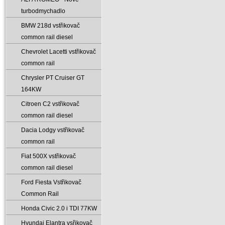
turbodmychadlo
BMW 218d vstřikovač
common rail diesel
Chevrolet Lacetti vstřikovač
common rail
Chrysler PT Cruiser GT
164KW
Citroen C2 vstřikovač
common rail diesel
Dacia Lodgy vstřikovač
common rail
Fiat 500X vstřikovač
common rail diesel
Ford Fiesta Vstřikovač
Common Rail
Honda Civic 2.0 i TDI 77KW
Hyundai Elantra vsřikovač