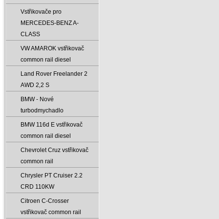
Vstřikovače pro
MERCEDES-BENZ A-
CLASS
VW AMAROK vstřikovač
common rail diesel
Land Rover Freelander 2
AWD 2‚2 S
BMW - Nové
turbodmychadlo
BMW 116d E vstřikovač
common rail diesel
Chevrolet Cruz vstřikovač
common rail
Chrysler PT Cruiser 2.2
CRD 110KW
Citroen C-Crosser
vstřikovač common rail