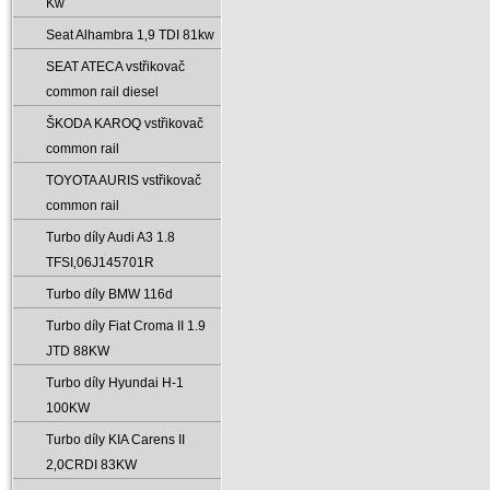
Kw
Seat Alhambra 1‚9 TDI 81kw
SEAT ATECA vstřikovač
common rail diesel
ŠKODA KAROQ vstřikovač
common rail
TOYOTA AURIS vstřikovač
common rail
Turbo díly Audi A3 1.8
TFSI‚06J145701R
Turbo díly BMW 116d
Turbo díly Fiat Croma II 1.9
JTD 88KW
Turbo díly Hyundai H-1
100KW
Turbo díly KIA Carens II
2‚0CRDI 83KW