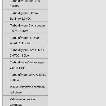
Turbo díly Peugeot 206
1.6HDi
Turbo díly pro Citroen
Berlingo 2.0HDI̵
Turbo díly pro Dacia Logan
1.5 dCi 50KW
Turbo díly pro Fiat 500
Abarth 1‚4 T-Jet
Turbo díly pro Ford C-MAX
1.6TDCi‚ 80kw
Turbo díly pro Volkswagen
Golf III 1.9TD
Turbo díly pro Volvo C30 2.0
100KW
VOLVO vstřikovač common
rail diesel
Vstřikovače pro KIA
CARENS