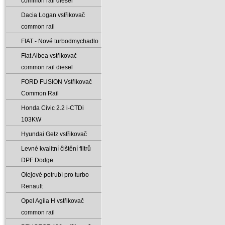
common rail diesel
Dacia Logan vstřikovač
common rail
FIAT - Nové turbodmychadlo
Fiat Albea vstřikovač
common rail diesel
FORD FUSION Vstřikovač
Common Rail
Honda Civic 2.2 i-CTDi
103KW
Hyundai Getz vstřikovač
Levné kvalitní čištění filtrů
DPF Dodge
Olejové potrubí pro turbo
Renault
Opel Agila H vstřikovač
common rail