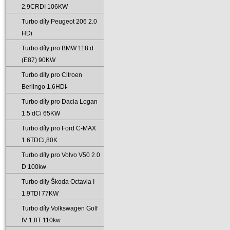
2‚9CRDI 106KW
Turbo díly Peugeot 206 2.0
HDi
Turbo díly pro BMW 118 d
(E87) 90KW
Turbo díly pro Citroen
Berlingo 1‚6HDi̵
Turbo díly pro Dacia Logan
1.5 dCi 65KW
Turbo díly pro Ford C-MAX
1.6TDCi‚80K
Turbo díly pro Volvo V50 2.0
D 100kw
Turbo díly Škoda Octavia I
1.9TDI 77KW
Turbo díly Volkswagen Golf
IV 1‚8T 110kw