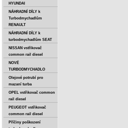
HYUNDAI
NÁHRADNÍ DÍLY k
Turbodmychadlům
RENAULT
NÁHRADNÍ DÍLY k
turbodmychadlům SEAT
NISSAN vstřikovač
common rail diesel
NOVÉ
TURBODMYCHADLO
Olejové potrubí pro
mazaní turba
OPEL vstřikovač common
rail diesel
PEUGEOT vstřikovač
common rail diesel
Příčiny poškození