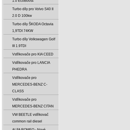
1.0 EcoBoost̵
Turbo díly pro Volvo S40 II
2.0 D 100kw
Turbo díly ŠKODA Octavia
1‚9TDI 74KW
Turbo díly Volkswagen Golf
III 1.9TDI
Vstřikovače pro KIA CEED
Vstřikovače pro LANCIA
PHEDRA
Vstřikovače pro
MERCEDES-BENZ C-
CLASS
Vstřikovače pro
MERCEDES-BENZ CITAN
VW BEETLE vstřikovač
common rail diesel
ALFA ROMEO - Nové