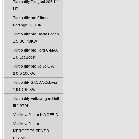
Turbo díly Peugeot 206 1‚4
HDi
Turbo díly pro Citroen
Berlingo 1.6HDi̵
Turbo díly pro Dacia Logan
1‚5 DCi 48KW
Turbo díly pro Ford C-MAX
1.0 EcoBoost̵
Turbo díly pro Volvo C70 II
2.0 D 100KW
Turbo díly ŠKODA Octavia
1‚9TDI 66KW
Turbo díly Volkswagen Golf
III 1.9TDI
Vstřikovače pro KIA CEE-D
Vstřikovače pro
MERCEDES-BENZ B-
CLASS