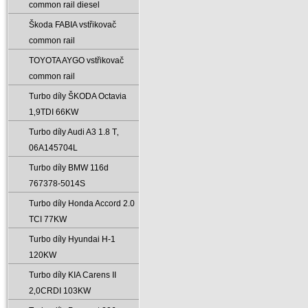
common rail diesel
Škoda FABIA vstřikovač
common rail
TOYOTA AYGO vstřikovač
common rail
Turbo díly ŠKODA Octavia
1‚9TDI 66KW
Turbo díly Audi A3 1.8 T‚
06A145704L
Turbo díly BMW 116d
767378-5014S
Turbo díly Honda Accord 2.0
TCI 77KW
Turbo díly Hyundai H-1
120KW
Turbo díly KIA Carens II
2‚0CRDI 103KW