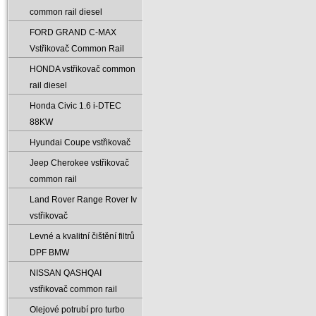
common rail diesel
FORD GRAND C-MAX
Vstřikovač Common Rail
HONDA vstřikovač common
rail diesel
Honda Civic 1.6 i-DTEC
88KW
Hyundai Coupe vstřikovač
Jeep Cherokee vstřikovač
common rail
Land Rover Range Rover Iv
vstřikovač
Levné a kvalitní čištění filtrů
DPF BMW
NISSAN QASHQAI
vstřikovač common rail
Olejové potrubí pro turbo