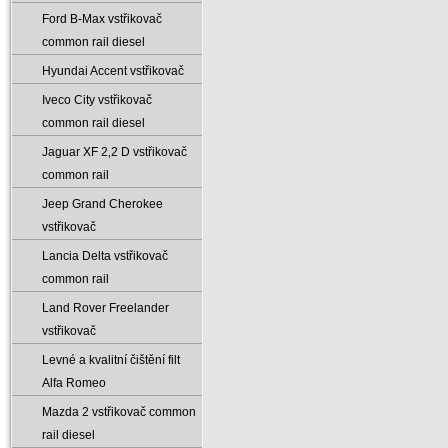
Ford B-Max vstřikovač
common rail diesel
Hyundai Accent vstřikovač
Iveco City vstřikovač
common rail diesel
Jaguar XF 2‚2 D vstřikovač
common rail
Jeep Grand Cherokee
vstřikovač
Lancia Delta vstřikovač
common rail
Land Rover Freelander
vstřikovač
Levné a kvalitní čištění filt
Alfa Romeo
Mazda 2 vstřikovač common
rail diesel