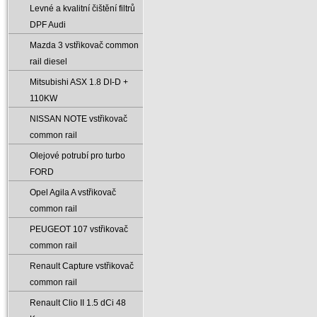
Levné a kvalitní čištění filtrů
DPF Audi
Mazda 3 vstřikovač common
rail diesel
Mitsubishi ASX 1.8 DI-D +
110KW
NISSAN NOTE vstřikovač
common rail
Olejové potrubí pro turbo
FORD
Opel Agila A vstřikovač
common rail
PEUGEOT 107 vstřikovač
common rail
Renault Capture vstřikovač
common rail
Renault Clio II 1.5 dCi 48