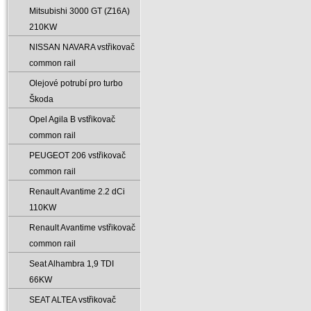
Mitsubishi 3000 GT (Z16A)
210KW
NISSAN NAVARA vstřikovač
common rail
Olejové potrubí pro turbo
Škoda
Opel Agila B vstřikovač
common rail
PEUGEOT 206 vstřikovač
common rail
Renault Avantime 2.2 dCi
110KW
Renault Avantime vstřikovač
common rail
Seat Alhambra 1‚9 TDI
66KW
SEAT ALTEA vstřikovač