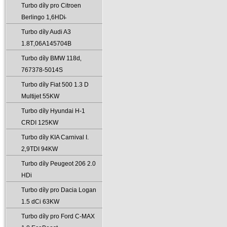
Turbo díly pro Citroen
Berlingo 1‚6HDi̵
Turbo díly Audi A3
1.8T‚06A145704B
Turbo díly BMW 118d‚
767378-5014S
Turbo díly Fiat 500 1.3 D
Multijet 55KW
Turbo díly Hyundai H-1
CRDI 125KW
Turbo díly KIA Carnival I.
2‚9TDI 94KW
Turbo díly Peugeot 206 2.0
HDi
Turbo díly pro Dacia Logan
1.5 dCi 63KW
Turbo díly pro Ford C-MAX