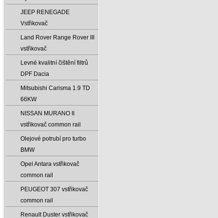
JEEP RENEGADE
Vstřikovač
Land Rover Range Rover III
vstřikovač
Levné kvalitní čištění filtrů
DPF Dacia
Mitsubishi Carisma 1.9 TD
66KW
NISSAN MURANO II
vstřikovač common rail
Olejové potrubí pro turbo
BMW
Opel Antara vstřikovač
common rail
PEUGEOT 307 vstřikovač
common rail
Renault Duster vstřikovač