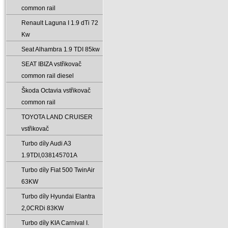
common rail
Renault Laguna I 1.9 dTi 72
Kw
Seat Alhambra 1.9 TDI 85kw
SEAT IBIZA vstřikovač
common rail diesel
Škoda Octavia vstřikovač
common rail
TOYOTA LAND CRUISER
vstřikovač
Turbo díly Audi A3
1.9TDI‚038145701A
Turbo díly Fiat 500 TwinAir
63KW
Turbo díly Hyundai Elantra
2‚0CRDi 83KW
Turbo díly KIA Carnival I.