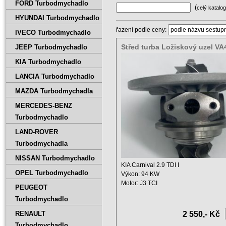
FORD Turbodmychadlo
(
celý katalog
HYUNDAI Turbodmychadlo
řazení podle ceny:
IVECO Turbodmychadlo
Střed turba Ložiskový uzel V
JEEP Turbodmychadlo
KHF5-1A
KIA Turbodmychadlo
LANCIA Turbodmychadlo
MAZDA Turbodmychadla
MERCEDES-BENZ
Turbodmychadlo
LAND-ROVER
Turbodmychadla
NISSAN Turbodmychadlo
KIA Carnival 2.9 TDI I
OPEL Turbodmychadlo
Výkon: 94 KW
Motor: J3 TCI
PEUGEOT
Zdvihový objem: 2900 ccm ...
Turbodmychadlo
RENAULT
2 550,- Kč
Turbodmychadlo