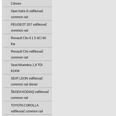
Citroen
Opel Astra G vstřikovač
common rail
PEUGEOT 207 vstřikovač
common rail
Renault Clio II 1.5 dCi 60
Kw
Renault Clio vstřikovač
common rail
Seat Alhambra 1‚9 TDI
81KW
SEAT LEON vstřikovač
common rail diesel
ŠKODA KODIAQ vstřikovač
common rail
TOYOTA COROLLA
vstřikovač common rail