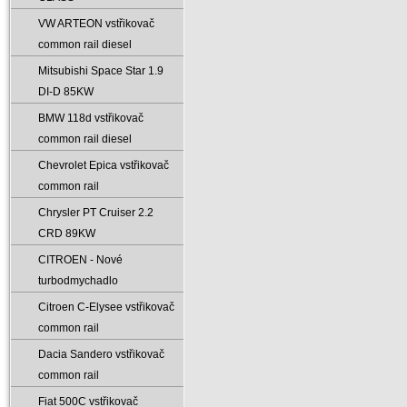
VW ARTEON vstřikovač
common rail diesel
Mitsubishi Space Star 1.9
DI-D 85KW
BMW 118d vstřikovač
common rail diesel
Chevrolet Epica vstřikovač
common rail
Chrysler PT Cruiser 2.2
CRD 89KW
CITROEN - Nové
turbodmychadlo
Citroen C-Elysee vstřikovač
common rail
Dacia Sandero vstřikovač
common rail
Fiat 500C vstřikovač