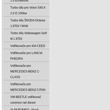
1.0 EcoBoost̵
Turbo díly pro Volvo S40 II
2.0 D 100kw
Turbo díly ŠKODA Octavia
1‚9TDI 74KW
Turbo díly Volkswagen Golf
III 1.9TDI
Vstřikovače pro KIA CEED
Vstřikovače pro LANCIA
PHEDRA
Vstřikovače pro
MERCEDES-BENZ C-
CLASS
Vstřikovače pro
MERCEDES-BENZ CITAN
VW BEETLE vstřikovač
common rail diesel
ALFA ROMEO - Nové