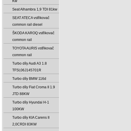
Kw
Seat Alhambra 1‚9 TDI 81kw
SEAT ATECA vstřikovač
common rail diesel
ŠKODA KAROQ vstřikovač
common rail
TOYOTA AURIS vstřikovač
common rail
Turbo díly Audi A3 1.8
TFSI‚06J145701R
Turbo díly BMW 116d
Turbo díly Fiat Croma II 1.9
JTD 88KW
Turbo díly Hyundai H-1
100KW
Turbo díly KIA Carens II
2‚0CRDI 83KW