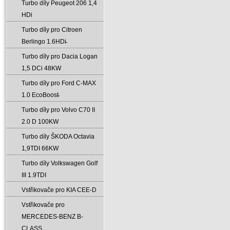
Turbo díly Peugeot 206 1‚4
HDi
Turbo díly pro Citroen
Berlingo 1.6HDi̵
Turbo díly pro Dacia Logan
1‚5 DCi 48KW
Turbo díly pro Ford C-MAX
1.0 EcoBoost̵
Turbo díly pro Volvo C70 II
2.0 D 100KW
Turbo díly ŠKODA Octavia
1‚9TDI 66KW
Turbo díly Volkswagen Golf
III 1.9TDI
Vstřikovače pro KIA CEE-D
Vstřikovače pro
MERCEDES-BENZ B-
CLASS