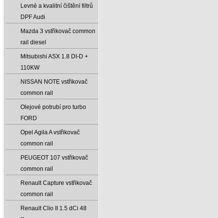
Levné a kvalitní čištění filtrů
DPF Audi
Mazda 3 vstřikovač common
rail diesel
Mitsubishi ASX 1.8 DI-D +
110KW
NISSAN NOTE vstřikovač
common rail
Olejové potrubí pro turbo
FORD
Opel Agila A vstřikovač
common rail
PEUGEOT 107 vstřikovač
common rail
Renault Capture vstřikovač
common rail
Renault Clio II 1.5 dCi 48