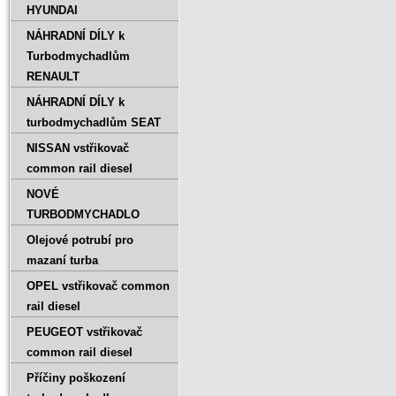
HYUNDAI
NÁHRADNÍ DÍLY k
Turbodmychadlům
RENAULT
NÁHRADNÍ DÍLY k
turbodmychadlům SEAT
NISSAN vstřikovač
common rail diesel
NOVÉ
TURBODMYCHADLO
Olejové potrubí pro
mazaní turba
OPEL vstřikovač common
rail diesel
PEUGEOT vstřikovač
common rail diesel
Příčiny poškození