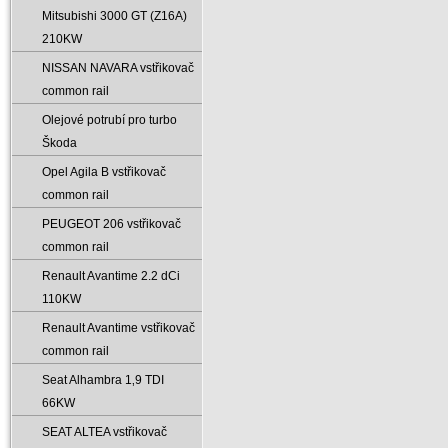
Mitsubishi 3000 GT (Z16A)
210KW
NISSAN NAVARA vstřikovač
common rail
Olejové potrubí pro turbo
Škoda
Opel Agila B vstřikovač
common rail
PEUGEOT 206 vstřikovač
common rail
Renault Avantime 2.2 dCi
110KW
Renault Avantime vstřikovač
common rail
Seat Alhambra 1‚9 TDI
66KW
SEAT ALTEA vstřikovač