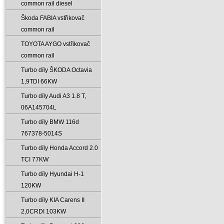
common rail diesel
Škoda FABIA vstřikovač
common rail
TOYOTA AYGO vstřikovač
common rail
Turbo díly ŠKODA Octavia
1‚9TDI 66KW
Turbo díly Audi A3 1.8 T‚
06A145704L
Turbo díly BMW 116d
767378-5014S
Turbo díly Honda Accord 2.0
TCI 77KW
Turbo díly Hyundai H-1
120KW
Turbo díly KIA Carens II
2‚0CRDI 103KW