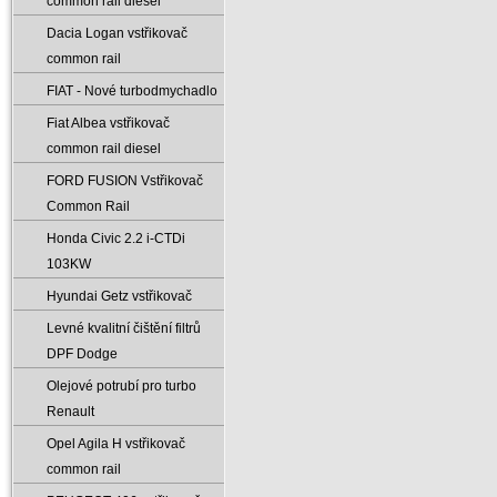
common rail diesel
Dacia Logan vstřikovač
common rail
FIAT - Nové turbodmychadlo
Fiat Albea vstřikovač
common rail diesel
FORD FUSION Vstřikovač
Common Rail
Honda Civic 2.2 i-CTDi
103KW
Hyundai Getz vstřikovač
Levné kvalitní čištění filtrů
DPF Dodge
Olejové potrubí pro turbo
Renault
Opel Agila H vstřikovač
common rail