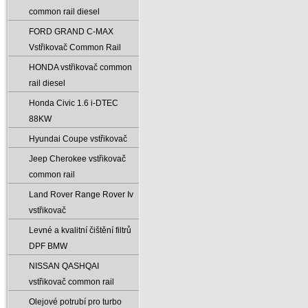
common rail diesel
FORD GRAND C-MAX
Vstřikovač Common Rail
HONDA vstřikovač common
rail diesel
Honda Civic 1.6 i-DTEC
88KW
Hyundai Coupe vstřikovač
Jeep Cherokee vstřikovač
common rail
Land Rover Range Rover Iv
vstřikovač
Levné a kvalitní čištění filtrů
DPF BMW
NISSAN QASHQAI
vstřikovač common rail
Olejové potrubí pro turbo