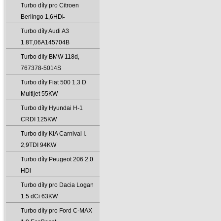
Turbo díly pro Citroen
Berlingo 1‚6HDi̵
Turbo díly Audi A3
1.8T‚06A145704B
Turbo díly BMW 118d‚
767378-5014S
Turbo díly Fiat 500 1.3 D
Multijet 55KW
Turbo díly Hyundai H-1
CRDI 125KW
Turbo díly KIA Carnival I.
2‚9TDI 94KW
Turbo díly Peugeot 206 2.0
HDi
Turbo díly pro Dacia Logan
1.5 dCi 63KW
Turbo díly pro Ford C-MAX