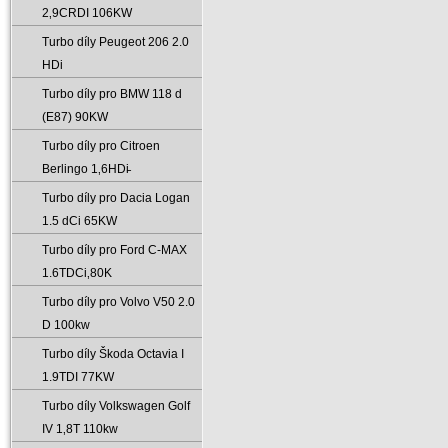
2‚9CRDI 106KW
Turbo díly Peugeot 206 2.0
HDi
Turbo díly pro BMW 118 d
(E87) 90KW
Turbo díly pro Citroen
Berlingo 1‚6HDi̵
Turbo díly pro Dacia Logan
1.5 dCi 65KW
Turbo díly pro Ford C-MAX
1.6TDCi‚80K
Turbo díly pro Volvo V50 2.0
D 100kw
Turbo díly Škoda Octavia I
1.9TDI 77KW
Turbo díly Volkswagen Golf
IV 1‚8T 110kw