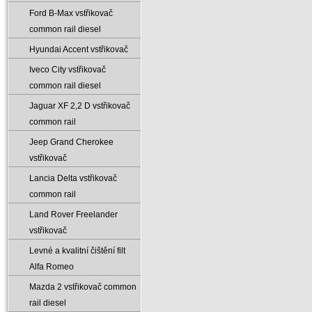
Ford B-Max vstřikovač
common rail diesel
Hyundai Accent vstřikovač
Iveco City vstřikovač
common rail diesel
Jaguar XF 2‚2 D vstřikovač
common rail
Jeep Grand Cherokee
vstřikovač
Lancia Delta vstřikovač
common rail
Land Rover Freelander
vstřikovač
Levné a kvalitní čištění filt
Alfa Romeo
Mazda 2 vstřikovač common
rail diesel