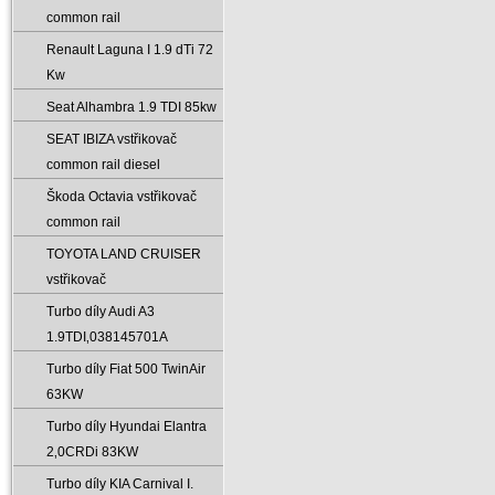
common rail
Renault Laguna I 1.9 dTi 72
Kw
Seat Alhambra 1.9 TDI 85kw
SEAT IBIZA vstřikovač
common rail diesel
Škoda Octavia vstřikovač
common rail
TOYOTA LAND CRUISER
vstřikovač
Turbo díly Audi A3
1.9TDI‚038145701A
Turbo díly Fiat 500 TwinAir
63KW
Turbo díly Hyundai Elantra
2‚0CRDi 83KW
Turbo díly KIA Carnival I.