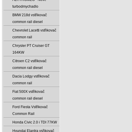
turbodmychadlo
BMW 218d vstřikovač
common rail diesel
Chevrolet Lacetti vstřikovač
common rail
Chrysler PT Cruiser GT
164KW
Citroen C2 vstřikovač
common rail diesel
Dacia Lodgy vstřikovač
common rail
Fiat 500X vstřikovač
common rail diesel
Ford Fiesta Vstřikovač
Common Rail
Honda Civic 2.0 i TDI 77KW
Hyundai Elantra vsřikovač