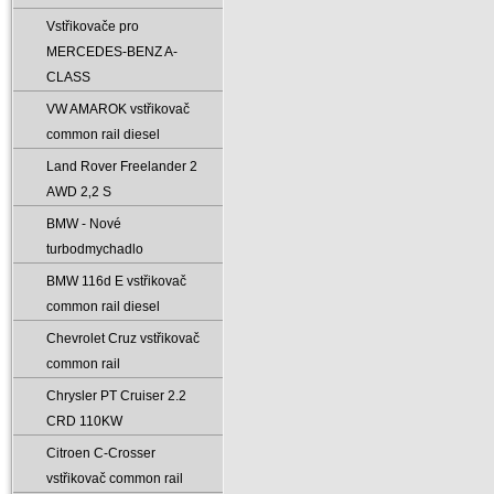
Vstřikovače pro
MERCEDES-BENZ A-
CLASS
VW AMAROK vstřikovač
common rail diesel
Land Rover Freelander 2
AWD 2‚2 S
BMW - Nové
turbodmychadlo
BMW 116d E vstřikovač
common rail diesel
Chevrolet Cruz vstřikovač
common rail
Chrysler PT Cruiser 2.2
CRD 110KW
Citroen C-Crosser
vstřikovač common rail