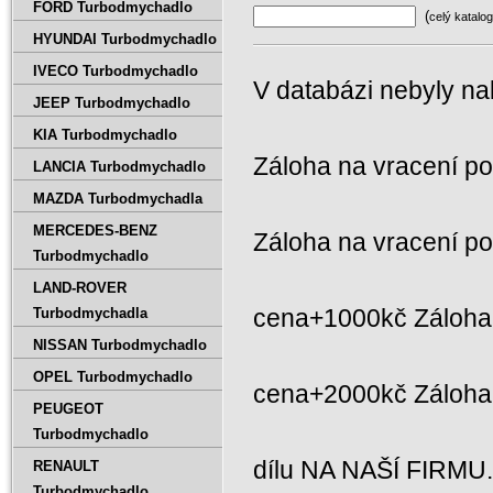
FORD Turbodmychadlo
(
celý katalog
HYUNDAI Turbodmychadlo
IVECO Turbodmychadlo
V databázi nebyly na
JEEP Turbodmychadlo
KIA Turbodmychadlo
Záloha na vracení p
LANCIA Turbodmychadlo
MAZDA Turbodmychadla
MERCEDES-BENZ
Záloha na vracení p
Turbodmychadlo
LAND-ROVER
cena+1000kč Záloha 
Turbodmychadla
NISSAN Turbodmychadlo
OPEL Turbodmychadlo
cena+2000kč Záloh
PEUGEOT
Turbodmychadlo
dílu NA NAŠÍ FIRMU
RENAULT
Turbodmychadlo