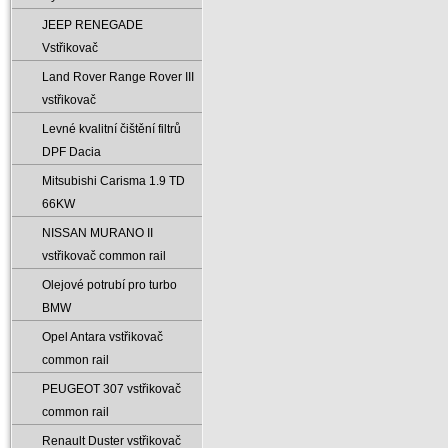
JEEP RENEGADE
Vstřikovač
Land Rover Range Rover III
vstřikovač
Levné kvalitní čištění filtrů
DPF Dacia
Mitsubishi Carisma 1.9 TD
66KW
NISSAN MURANO II
vstřikovač common rail
Olejové potrubí pro turbo
BMW
Opel Antara vstřikovač
common rail
PEUGEOT 307 vstřikovač
common rail
Renault Duster vstřikovač