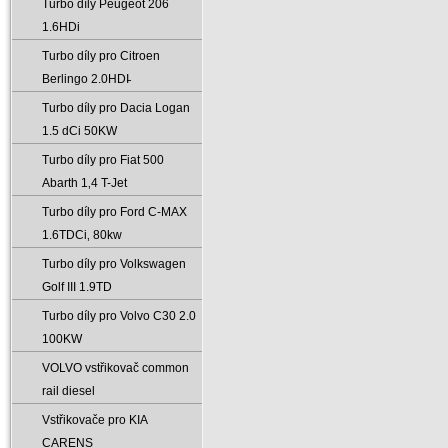
Turbo díly Peugeot 206
1.6HDi
Turbo díly pro Citroen
Berlingo 2.0HDI̵
Turbo díly pro Dacia Logan
1.5 dCi 50KW
Turbo díly pro Fiat 500
Abarth 1‚4 T-Jet
Turbo díly pro Ford C-MAX
1.6TDCi‚ 80kw
Turbo díly pro Volkswagen
Golf III 1.9TD
Turbo díly pro Volvo C30 2.0
100KW
VOLVO vstřikovač common
rail diesel
Vstřikovače pro KIA
CARENS